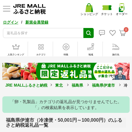
ショッピング
チケット
オーダー
/
ログイン
新規会員登録
0
人気ランキング
カテゴリ
特集
地域
旅行先
JRE MALLふるさと納税
東北
福島県
福島県伊達市
冷凍
「卵・乳製品」カテゴリの返礼品が見つかりませんでした。
「」の検索結果を表示しています。
福島県伊達市（冷凍便・50,001円～100,000円）のふる
さと納税返礼品一覧