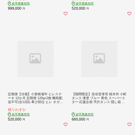
岩手県奥州市
岩手県奥州市
999,000
520,000
円
円
定期便【冷蔵】小形牧場牛 ヒレステ
【期間限定】岩谷堂箪笥 桜木作 小町
ーキ 12か月 定期便 120g×2枚 離島配
タンス 漆塗 ブルー 青色 スーパース
送不可(全12回) 希少部位 ヒレ オガタ
ター 応援企画 手許タンス 隠し箱 忍
グループ 1年間 毎月 お届け 岩手県
び付 受注生産 匠の技 伝統工芸品 和
残りわずか
奥州市 [ME017]
南部鉄器金具 漆塗り インテリア 日
本製 岩手県 奥州市産 [AN021]
岩手県奥州市
岩手県奥州市
520,000
660,000
円
円