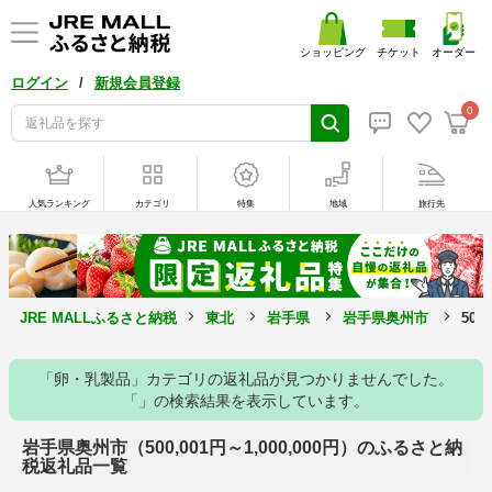
ショッピング
チケット
オーダー
/
ログイン
新規会員登録
0
人気ランキング
カテゴリ
特集
地域
旅行先
JRE MALLふるさと納税
東北
岩手県
岩手県奥州市
500
「卵・乳製品」カテゴリの返礼品が見つかりませんでした。
「」の検索結果を表示しています。
岩手県奥州市（500,001円～1,000,000円）のふるさと納
税返礼品一覧