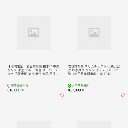
【期間限定】岩谷堂箪笥 桜木作 中型
岩谷堂箪笥 スリムチェスト 伝統工芸
タンス 漆塗 ブルー 青色 スーパース
品 和家具 和タンス インテリア 日本
ター 応援企画 箪笥 車付 逸品 受注生
製（岩手県奥州市産） [GT011]
産 匠の技 伝統工芸品 和 南部鉄器金
具 漆塗り インテリア 日本製 岩手県
奥州市産 [AN022]
岩手県奥州市
岩手県奥州市
810,000
917,000
円
円