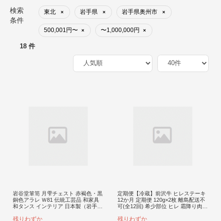
検索
東北
岩手県
岩手県奥州市
×
×
×
条件
500,001円〜
〜1,000,000円
×
×
18 件
岩谷堂箪笥 月雫チェスト 赤褐色・黒
定期便【冷蔵】前沢牛 ヒレステーキ
銅色アラレ Ｗ81 伝統工芸品 和家具
12か月 定期便 120g×2枚 離島配送不
和タンス インテリア 日本製（岩手県
可(全12回) 希少部位 ヒレ 霜降り肉
奥州市産） [GT044]
とろける 極上品 ブランド牛 1年間 毎
残りわずか
残りわずか
月 お届け 岩手県 奥州市 [ME016]