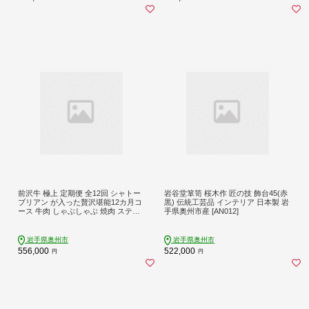
前沢牛 極上 定期便 全12回 シャトー
岩谷堂箪笥 桜木作 匠の技 飾台45(赤
ブリアン が入った贅沢堪能12カ月コ
黒) 伝統工芸品 インテリア 日本製 岩
ース 牛肉 しゃぶしゃぶ 焼肉 ステー
手県奥州市産 [AN012]
キ すき焼き リブロース 希少部位 ブ
ランド牛 冷蔵便 離島配送不可 [U008
5]
岩手県奥州市
岩手県奥州市
556,000
522,000
円
円