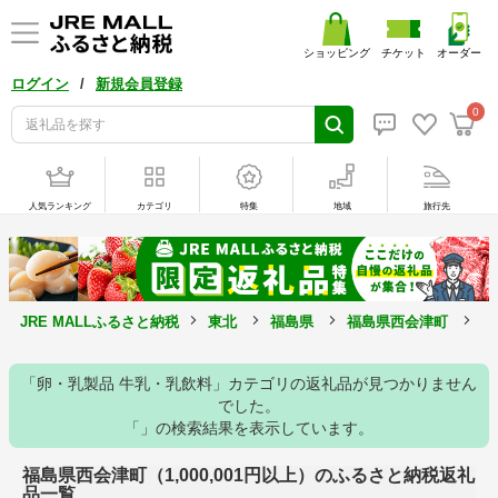
ショッピング
チケット
オーダー
/
ログイン
新規会員登録
0
人気ランキング
カテゴリ
特集
地域
旅行先
JRE MALLふるさと納税
東北
福島県
福島県西会津町
1
「卵・乳製品 牛乳・乳飲料」カテゴリの返礼品が見つかりません
でした。
「」の検索結果を表示しています。
福島県西会津町（1,000,001円以上）のふるさと納税返礼
品一覧