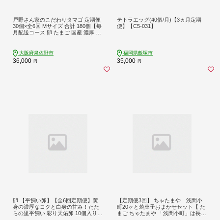
戸野さん家のこだわりタマゴ 定期便
テトラエッグ(40個/月)【3ヵ月定期
30個×全6回 Mサイズ 合計 180個【毎
便】【C5-031】
月配送コース 卵 たまご 国産 濃厚 と
ことん餌にこだわった とのたま】 09
9Z163
大阪府泉佐野市
福岡県飯塚市
36,000
35,000
円
円
卵 【平飼い卵】【全6回定期便】黄
【定期便3回】 ちゃたまや 浅間小
身の濃厚なコクと白身の甘み！たた
町20ヶと焼菓子おまかせセット【 た
らの里平飼い 彩り天佑卵 10個入り
まご ちゃたまや 「浅間小町」は長野
（10個×1P）たまご 卵 放牧卵 玉子
県知事賞を受賞のたまご 長野県 佐久