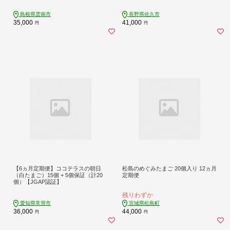
タマゴ 鶏卵 生卵 国産 平飼い 放し飼
市 】
い 卵焼き 卵かけご飯 朝食 朝ごはん
島根県雲南市
長野県佐久市
ご褒美 コク 旨み 贅沢 お取り寄せ 毎
35,000
41,000
円
円
日食べたい卵 美容 健康 定期便 人気
高評価 ランキング 島根県雲南市/株
式会社たなべたたらの里（たなべ森
の鶏舎） [AIDL008]
【6ヵ月定期便】ココテラスの朝日
松島のめぐみたまご 20個入り 12ヵ月
（白たまご）15個 + 5個保証（計20
定期便
個）【JGAP認証】
残りわずか
愛知県常滑市
宮城県松島町
36,000
44,000
円
円