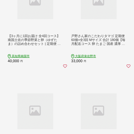
【3ヶ月に1回お届け 全4回コース】
戸野さん家のこだわりタマゴ 定期便
南国土佐の季節野菜と卵（ゆずた
60個×全3回 Mサイズ 合計 180個【毎
ま）の詰め合わせセット | 定期便 セ
月配送コース 卵 たまご 国産 濃厚 と
ット 詰め合わせ 旬 やさい たまご 卵
ことん餌にこだわった とのたま】 09
柚子 ゆず ゆずたま 農家直送 人気 高
9Z164
知県 南国市
高知県南国市
大阪府泉佐野市
40,000
33,000
円
円