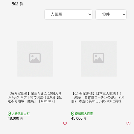
562 件
【毎月定期便】蘭王たまご 10個入り
【6か月定期便】日本三大地鶏！！
3パック ギフト箱でお届け全6回【配
「純系 名古屋コーチンの卵」（30
送不可地域：離島】【4001017】
個） 本当に美味しい食べ物は調味料
の味に負けません！
大分県日出町
愛知県大府市
48,000
45,000
円
円