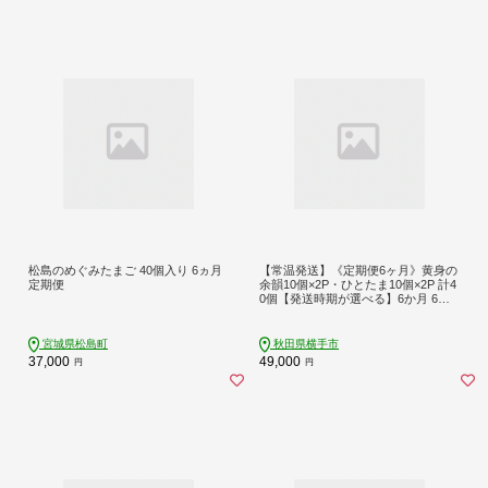
松島のめぐみたまご 40個入り 6ヵ月
【常温発送】《定期便6ヶ月》黄身の
定期便
余韻10個×2P・ひとたま10個×2P 計4
0個【発送時期が選べる】6か月 6ヵ
月 6カ月 6ケ月 卵 玉子 たまご 2種類
味比べ 食べ比べ 開始時期選べる東海
林養鶏場 至福のたまご 黄身の余韻
宮城県松島町
秋田県横手市
ひとたま 玉子 タマゴ [6か月 6ヵ月 6
37,000
49,000
円
円
カ月 6ケ月 卵 玉子 たまご 2種類 味比
べ 食べ比べ 開始時期選べる東海林養
鶏場 至福のたまご 黄身の余韻 ひと
たま]