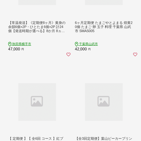
【常温発送】《定期便8ヶ月》黄身の
6ヶ月定期便 たまごやとよまる 煌黄2
余韻6個×2P・ひとたま6個×2P 計24
0個 たまご 卵 玉子 料理 千葉県 山武
個【発送時期が選べる】8か月 8ヵ月
市 SMAS005
8カ月 8ケ月 卵 玉子 たまご 2種類 味
比べ 食べ比べ 開始時期選べる東海林
養鶏場 至福のたまご 黄身の余韻 ひ
秋田県横手市
千葉県山武市
とたま タマゴ [8か月 8ヵ月 8カ月 8
47,000
42,000
円
円
ケ月 卵 玉子 たまご 2種類 味比べ 食
べ比べ 開始時期選べる東海林養鶏場
至福のたまご 黄身の余韻 ひとたま
タマゴ]
【 定期便 】【 全6回 コース 】紅プ
【全3回定期便】葉山ビーカープリン