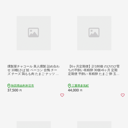
燻製屋チャコール 美人燻製 詰め合わ
【6ヶ月定期便】計180個 のびのび育
せ 10種(さば 鮭 ベーコン 合鴨 チー
ちの平飼い有精卵 30個×6ヶ月 定期
ズ チーズ 鶏もも肉 たまご ナッツ ふ
定期便 平飼い 有精卵 たまご 卵 玉子
りかけ) [燻製 おつまみ チーズ 総菜
タマゴ 鶏卵 オムレツ 卵かけご飯 た
燻製セット 食べ比べ 詰合せ 燻製屋
まご焼き 国産 すき焼き 三重県 多気
チャコール 秋田県 由利本荘市]
町 JK-05
秋田県由利本荘市
三重県多気町
37,500
44,000
円
円