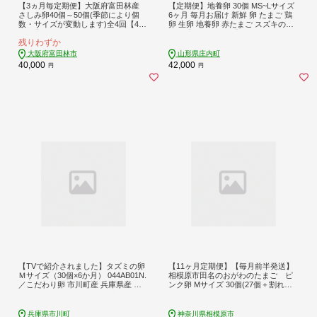
【3ヵ月毎定期便】大阪府富田林産
【定期便】地養卵 30個 MS~Lサイズ
さしみ卵40個～50個(季節により個
6ヶ月 毎月お届け 新鮮 卵 たまご 鶏
数・サイズが変動します)全4回【408
卵 生卵 地養卵 赤たまご スズキのた
0988】
まご【9月中旬発送】
残りわずか
大阪府富田林市
山形県庄内町
40,000
42,000
円
円
【TVで紹介されました】タズミの卵
【11ヶ月定期便】【毎月前半発送】
Ｍサイズ（30個×6か月） 044AB01N.
相模原市田名のおがわのたまご ピ
／こだわり卵 市川町産 兵庫県産 た
ンク卵 Mサイズ 30個(27個＋割れ補
まご たまごかけご飯 玉子 生卵 鶏卵
償3個)×11か月| 卵 鶏卵 玉子 たまご
タマゴ 卵焼き TKG 6か月 定期便
生卵 国産 濃厚 コク 旨味 旨み
兵庫県市川町
神奈川県相模原市