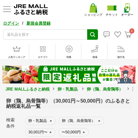
ショッピング
チケット
オーダー
/
ログイン
新規会員登録
0
人気ランキング
カテゴリ
特集
地域
旅行先
JRE MALLふるさと納税
卵・乳製品
卵（鶏、烏骨鶏等）
30
卵（鶏、烏骨鶏等）（30,001円～50,000円）のふるさと
納税返礼品一覧
検索
卵・乳製品
卵（鶏、烏骨鶏等）
×
×
条件
30,001円〜
〜50,000円
×
×