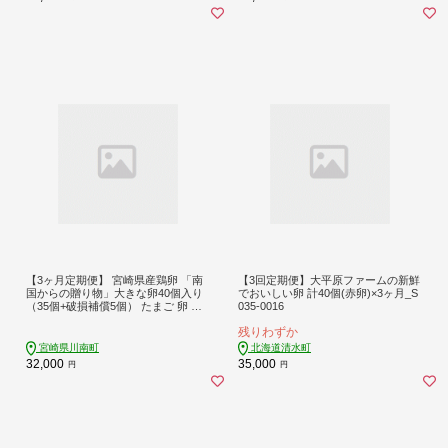
お取り寄せ 横須賀 横須賀市 神奈川
【マーロウ】[AKAF137]
【3ヶ月定期便】 宮崎県産鶏卵 「南
【3回定期便】大平原ファームの新鮮
国からの贈り物」大きな卵40個入り
でおいしい卵 計40個(赤卵)×3ヶ月_S
（35個+破損補償5個） たまご 卵 玉
035-0016
子 タマゴ [C01401t3]
残りわずか
宮崎県川南町
北海道清水町
32,000
35,000
円
円