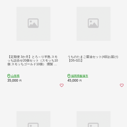
【定期便 3か月】とろ～り半熟 スモ
うちのたまご醤油セット(4回お届け)
ッち詰合せ20個セット（スモッち10
【D5-021】
個 スモッちゴールド10個） 燻製 半
熟 卵 名産品 山形発 くんせい 味付き
塩味 たまご すもっち ギフト F2Y-54
47
山形県
福岡県飯塚市
35,000
45,000
円
円