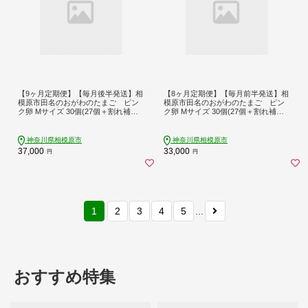
【9ヶ月定期便】【毎月後半発送】相
【8ヶ月定期便】【毎月前半発送】相
模原市田名のおがわのたまご ピン
模原市田名のおがわのたまご ピン
ク卵 Mサイズ 30個(27個＋割れ補償3
ク卵 Mサイズ 30個(27個＋割れ補償3
個)×9か月 | 卵 鶏卵 玉子 たまご 生卵
個)×8か月 | 卵 鶏卵 玉子 たまご 生卵
国産 濃厚 コク 旨味 旨み
国産 濃厚 コク 旨味 旨み
神奈川県相模原市
神奈川県相模原市
37,000
33,000
円
円
1
2
3
4
5
...
おすすめ特集