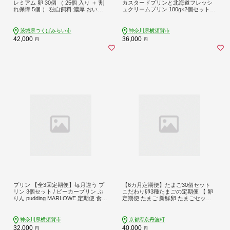
レミアム 卵 30個 （ 25個 入り ＋ 割
カスタードプリンと北海道フレッシ
れ保障 5個 ） 独自飼料 濃厚 おいし
ュクリームプリン 180g×2個セット
い玉子 玉子 たまご サンサンエッグ
プリン ぷりん 食べ比べ スイーツ 贅
タンパク質 [CX07-NT]
沢 横須賀 【マーロウ】 [AKAF029]
茨城県つくばみらい市
神奈川県横須賀市
42,000
36,000
円
円
プリン 【全3回定期便】毎月違う プ
【6カ月定期便】たまご30個セット
リン 3個セット / ビーカープリン ぷ
こだわり卵3種たまごの定期便 【 卵
りん pudding MARLOWE 定期便 食べ
定期便 たまご 新鮮卵 たまごセット
比べ 冷蔵 北海道フレッシュクリーム
卵定期便 京丹波町 たまご定期便 】
ティラミス 抹茶 カスタード かぼち
※北海道・東北・沖縄・その他離島
ゃ エスプレッソ チョコレート 黒み
は配送不可 [030MF002]
神奈川県横須賀市
京都府京丹波町
つ スイーツ デザート ギフト 贈り物
32,000
40,000
円
円