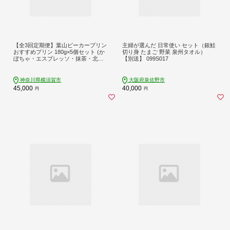
【全3回定期便】葉山ビーカープリン
主婦が選んだ 日常使い セット（銀鮭
おすすめプリン 180g×5個セット (か
切り身 たまご 野菜 泉州タオル）
ぼちゃ・エスプレッソ・抹茶・北海
【別送】 099S017
道フレッシュクリーム ・チョコレー
ト) プリン ぷりん 食べ比べ 贅沢 スイ
ーツ 横須賀【マーロウ】 [AKAF030]
神奈川県横須賀市
大阪府泉佐野市
45,000
40,000
円
円