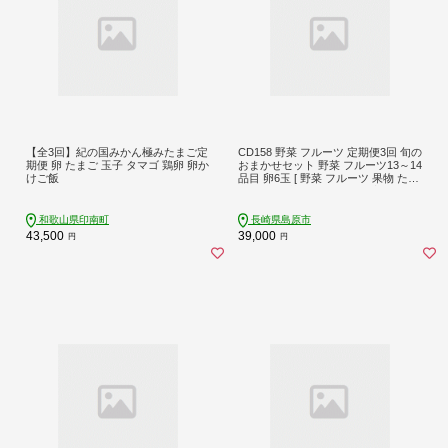
【全3回】紀の国みかん極みたまご定
CD158 野菜 フルーツ 定期便3回 旬の
期便 卵 たまご 玉子 タマゴ 鶏卵 卵か
おまかせセット 野菜 フルーツ13～14
けご飯
品目 卵6玉 [ 野菜 フルーツ 果物 たま
ご 鶏卵 野菜セット セット 定期 春 夏
秋 冬 産地直送 厳選 舞岳の里 長崎県
島原市 ふるさと納税 ]
和歌山県印南町
長崎県島原市
43,500
39,000
円
円