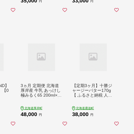
35,000
33,000
円
円
AND】
3ヵ月 定期便 北海道
【定期3ヶ月】十勝ジ
ト 【0
厚岸産 牛乳 あっけし
ャージーバター170g
極みるく65 200ml×15
【 ふるさと納税 人気
本 (計3L) 全3回 連続
おすすめ ランキング
お届け 【釧路太田農
ジャージー牛乳 ジャ
北海道厚岸町
北海道鹿追町
業協同組合】[ ミルク
ージーバター 高級 ブ
48,000
38,000
ノンホモジナイズ製法
ランド ご褒美 お取り
円
円
濃厚 農協 北海道産 飲
寄せ 低塩 高田牧場 定
みきりサイズ ]
期便 国産 北海道 十勝
鹿追町 送料無料 】 S
KM084