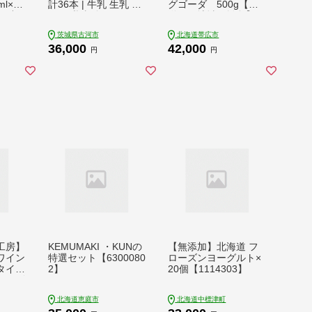
l×6
計36本 | 牛乳 生乳 ミ
グゴーダ 500g【配
回 連
ルク 乳 朝食 トモヱ
送不可地域：離島】
太田
乳業 ともえ トモエ 手
【1601122】
茨城県古河市
北海道帯広市
 ミル
軽 便利 無調整 給食
36,000
42,000
イズ
茨城県 古河市 _DT11
円
円
北海道
食 ]
工房】
KEMUMAKI ・KUNの
【無添加】北海道 フ
ワイン
特選セット【6300080
ローズンヨーグルト×
タイプ
2】
20個【1114303】
シュゴ
バロ）
北海道恵庭市
北海道中標津町