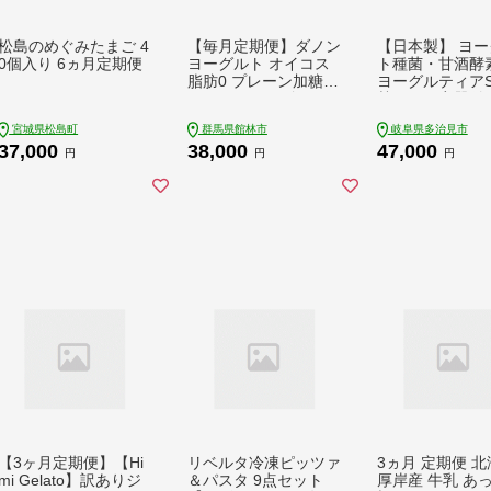
松島のめぐみたまご 4
【毎月定期便】ダノン
【日本製】 ヨー
0個入り 6ヵ月定期便
ヨーグルト オイコス
ト種菌・甘酒酵
脂肪0 プレーン加糖 1
ヨーグルティアS
23g×12セット全3回
熱ガラス容器付)
【配送不可地域：離
イト HARIO ハ
宮城県松島町
群馬県館林市
岐阜県多治見市
島・沖縄】【406612
ーグルトメーカー
37,000
38,000
47,000
7】
ーグルト よーぐ
円
円
円
家電 家電品 家
キッチン家電 調
電 自家製 健康 
発酵食品 甘酒 
け 納豆 味噌 み
麹 ヘルシー ギフ
レゼント 贈答 
送料無料 多治見市
タニカ電器販売 
グルトメーカー [
22]
【3ヶ月定期便】【Hi
リベルタ冷凍ピッツァ
3ヵ月 定期便 
mi Gelato】訳ありジ
＆パスタ 9点セット
厚岸産 牛乳 あ