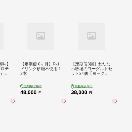
風味】
【定期便 6ヶ月】R-1
【定期便3回】わたな
イプロテ
ドリンク砂糖不使用 1
べ牧場のヨーグルトセ
フィス
2本
ット24個【ヨーグル
ト 加糖 牧場 生乳 こ
だわり 甘み 搾りたて
茨城県守谷市
島根県安来市
安心 自然派 化学合成
48,000
38,000
物質不使用 定期便 島
円
円
根県 安来市】