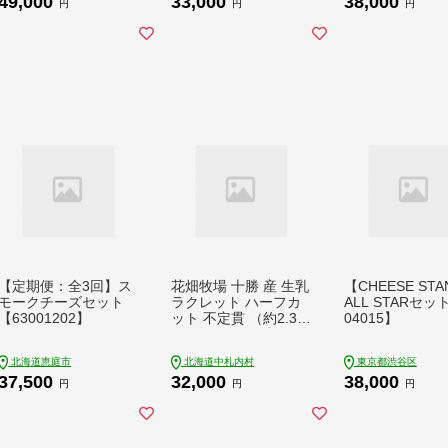
49,000
33,000
38,000
ギフト 送料無料 ヨー
円
円
円
グルト プレゼント 贈
答 ギフト ジャージー
ヨーグルト 人気 ご褒
美 贅沢 食品 高評価
スイーツ おすすめ 腸
活 高評価 スイーツ ヨ
ーグルト 牛乳 訳あり
おすすめ 人気 個包装
ご褒美 贅沢【hiru-tkb
003】
【定期便：全3回】ス
花畑牧場 十勝 産 生乳
【CHEESE ST
モークチーズセット
ラクレット ハーフカ
ALL STARセッ
【63001202】
ット 不定貫 （約2.3k
04015】
g～約2.7kg） 沖縄配
送可 ラクレットチー
北海道恵庭市
北海道中札内村
東京都渋谷区
ズ チーズ 北海道 中札
37,500
32,000
38,000
内村 国産 ナチュラル
円
円
円
チーズ 乳製品 お取り
寄せ 冷蔵 [P3-1]