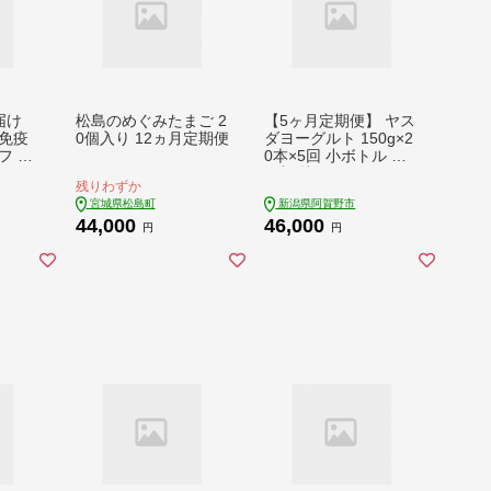
届け
松島のめぐみたまご 2
【5ヶ月定期便】 ヤス
免疫
0個入り 12ヵ月定期便
ダヨーグルト 150g×2
フ 機
0本×5回 小ボトル 無
ミュ
添加 搾りたて こだわ
残りわずか
ーグル
り生乳 濃厚 飲むヨー
宮城県松島町
新潟県阿賀野市
ズマ
グルト のむよーぐる
44,000
46,000
 健康
と ヨーグルト 1B080
円
円
】
46