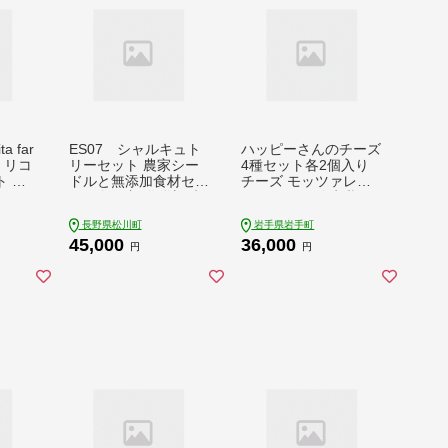
a far
ES07 シャルキュト
ハッピーさんのチーズ
】リコ
リーセット 農家シー
4種セット各2個入り
 計4
ドルと無添加食材セッ
チーズ モッツァレラ
】
ト // 無添加 化学調味
さけるチーズ 牛乳 お
料不使用 詰め合わせ
つまみ ちーず 乳製品
長野県松川町
岩手県岩手町
ギフト 贈答 シードル
生乳 乳 国産 国産チー
45,000
36,000
りんごのお酒 ソーセ
ズ 食べ比べ セット 詰
円
円
ージ ベーコン スモー
合せ 詰め合わせ アソ
クチーズ パーティー
ート 家飲み 有塩 無塩
セット 食材セット シ
プレーン ブラックペ
ャルキュトリー
ッパー 岩手 岩手県 岩
手町 ハッピーヒルフ
ァーム