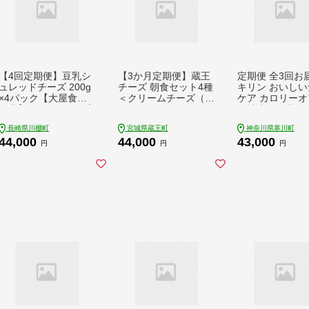
【4回定期便】豆乳シ
【3か月定期便】蔵王
定期便 全3回お
ュレッドチーズ 200g
チーズ 朝食セット4種
キリン おいしい
×4パック【大屋食品
＜クリームチーズ（プ
ケア カロリーオ
工業】 [OAB036] / プ
レーン）、バター、シ
能性表示食品 イ
ラントベース 大豆 植
ュレッドチーズ、ヨー
ーズ iMUSE ヨ
長崎県川棚町
宮城県蔵王町
神奈川県寒川町
物由来 大豆製品 豆乳
グルト（プレーン）＞
トテイスト プラ
44,000
44,000
43,000
チーズ シュレッド ヴ
小分け 乳製品 蔵王 人
乳酸菌 健康管理
円
円
円
ィーガン 植物性 乳ア
気 【04301-0774】
習慣 【 寒川町 
レルギー対応 ヘルシ
ー コレステロールゼ
ロ ソイミルク 健康 乳
製品不使用 低カロリ
ー