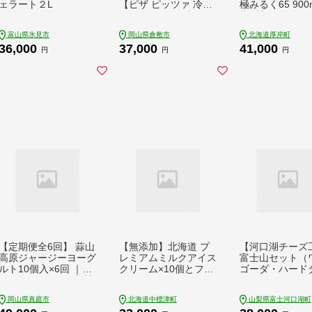
ェラート２L
【ピザ ピッツァ 冷凍
極みるく65 900m
ピザ パスタ 冷凍パス
本 (計5.4L) 全3
タ 冷凍食品 セット商
続お届け 【釧路
富山県氷見市
岡山県倉敷市
北海道厚岸町
品 岡山県 倉敷市 おす
農業協同組合】[
36,000
37,000
41,000
すめ 人気】
ク ノンホモジナ
円
円
円
製法 濃厚 農協 
産 ファミリー 朝
【定期便全6回】 蒜山
【無添加】北海道 プ
【河口湖チーズ
高原ジャージーヨーグ
レミアムミルクアイス
富士山セット（
ルト10個入×6回 ｜ヨ
クリーム×10個とフロ
ゴーダ・ハード
ーグルト セット 乳製
ーズンヨーグルト×10
チーズ・フレッ
品 生乳 乳酸菌 朝食
個セット【1114403】
ーダ・カチョカ
岡山県真庭市
北海道中標津町
山梨県富士河口湖町
蒜山 岡山 岡山県 冷蔵