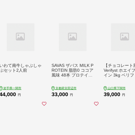
いわて南牛しゃぶしゃ
SAVAS ザバス MILK P
【チョコレート
ぶセット2人前
ROTEIN 脂肪0 ココア
Verifyst ホエ
風味 48本 プロテイン
イン 3kg ベリ
ザバスプロテイン ミ
ト
ルクプロテイン ドリ
岩手県一関市
京都府京田辺市
山口県下関市
ンク 飲み物 運動後の
44,000
33,000
39,000
水分補給 プロテイン
円
円
円
ドリンク 飲みやすい
運動 スポーツ 京都 京
都府 京田辺市