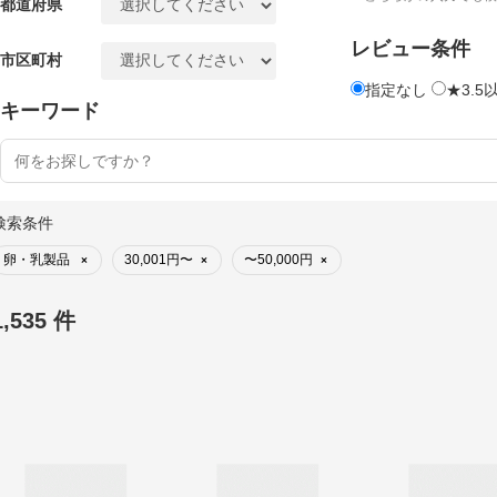
都道府県
レビュー条件
市区町村
指定なし
★3.5
キーワード
検索条件
卵・乳製品
30,001円〜
〜50,000円
×
×
×
1,535 件