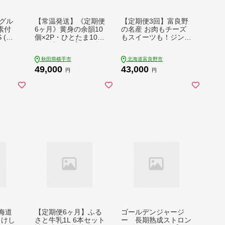
グル
【常温発送】《定期便
【定期便3回】富良野
素付
6ヶ月》黄身の余韻10
の名産 お肉もチーズ
 (耐
個×2P・ひとたま10個
もスイーツも！ジンギ
 ホワ
×2P 計40個【発送時
スカン バター チーズ
リオ ヨ
期が選べる】6か月 6
シャーベット アイス
秋田県横手市
北海道富良野市
 ヨ
ヵ月 6カ月 6ケ月 卵
特産品 贅沢 果物 乳製
49,000
43,000
ると
玉子 たまご 2種類 味
品 肉 お肉 ベリー 定
円
円
電製品
比べ 食べ比べ 開始時
期便 産地直送
理家
期選べる東海林養鶏場
発酵
至福のたまご 黄身の
あまざ
余韻 ひとたま 玉子 タ
そ 塩
マゴ [6か月 6ヵ月 6カ
ト プ
月 6ケ月 卵 玉子 たま
贈り物
ご 2種類 味比べ 食べ
 /
比べ 開始時期選べる
ヨー
東海林養鶏場 至福の
TAS0
たまご 黄身の余韻 ひ
とたま]
北海道
【定期便6ヶ月】ふる
ゴールデンジャージ
っけし
さと牛乳1L 6本セット
ー 長期熟成ストロン