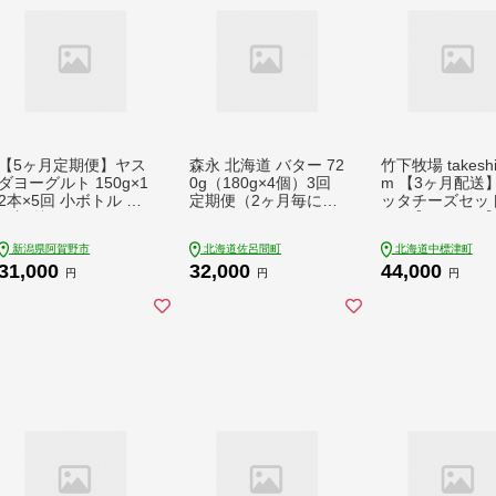
【5ヶ月定期便】ヤス
森永 北海道 バター 72
竹下牧場 takeshit
ダヨーグルト 150g×1
0g（180g×4個）3回
m 【3ヶ月配送
2本×5回 小ボトル 無
定期便（2ヶ月毎にお
ッタチーズセット
添加 搾りたて こだわ
届け） SRMM024
70g【2401802
り生乳 濃厚 飲むヨー
新潟県阿賀野市
北海道佐呂間町
北海道中標津町
グルト のむよーぐる
31,000
32,000
44,000
と ヨーグルト 1B030
円
円
円
31