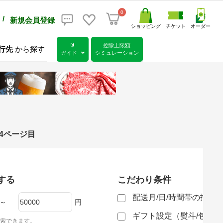
0
/
新規会員登録
ショッピング
チケット
オーダー
🔰
控除上限額
行先
から探す
ガイド
シミュレーション
 4ページ目
する
こだわり条件
配送月/日/時間帯の指定
～
円
ギフト設定（熨斗/包装
索できます。