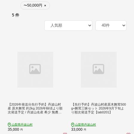
〜50,000円
×
5 件
【2026年発送分先行予約】丹波山村
【先行予約】丹波山村産原木舞茸500
産 原木舞茸 約2kg 2026年秋頃より順
g+舞茸三昧セット 2026年9月下旬よ
次発送予定 / 丹波山名産 希少 無農薬
り順次発送予定【tab0201】
無添加 舞茸 まいたけ マイタケ 原木
栽培 きのこ キノコ 産地直送【tab02
25-2000】
山梨県丹波山村
山梨県丹波山村
35,000
33,000
円
円