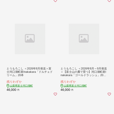
とうもろこし ＜2026年8月発送＞富
とうもろこし ＜2026年8月～9月発送
士河口湖町産Inakakara「ドルチェド
＞【富士山の麓で育つ】河口湖町産I
リーム」20本
nakakara「ゴールドラッシュ」20本
野菜 やさい とうもろこし トウモロ
残りわずか
残りわずか
コシ コーン 先行予約
山梨県富士河口湖町
山梨県富士河口湖町
46,000
46,000
円
円