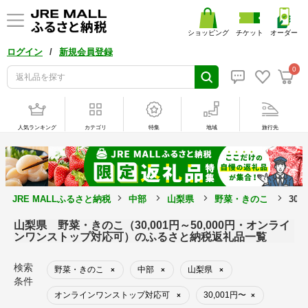
ショッピング
チケット
オーダー
/
ログイン
新規会員登録
0
人気ランキング
カテゴリ
特集
地域
旅行先
JRE MALLふるさと納税
中部
山梨県
野菜・きのこ
30
山梨県 野菜・きのこ（30,001円～50,000円・オンライ
ンワンストップ対応可）のふるさと納税返礼品一覧
検索
野菜・きのこ
中部
山梨県
×
×
×
条件
オンラインワンストップ対応可
30,001円〜
×
×