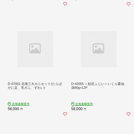
D-07002 北海三大カニセット(たらば
D-42055 ＜鮭匠ふじい＞いくら醤油
がに足、毛ガニ、ずわい)
漬80g×12P
北海道根室市
北海道根室市
58,000
58,000
円
円