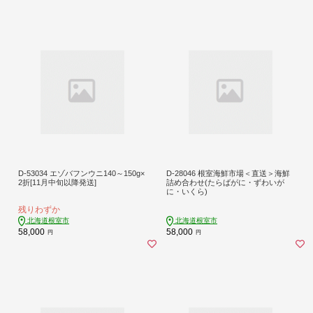
D-53034 エゾバフンウニ140～150g×
D-28046 根室海鮮市場＜直送＞海鮮
2折[11月中旬以降発送]
詰め合わせ(たらばがに・ずわいが
に・いくら)
残りわずか
北海道根室市
北海道根室市
58,000
58,000
円
円