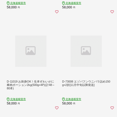
北海道根室市
北海道根室市
58,000
58,000
円
円
D-11019 お刺身OK！生本ずわいがに
D-73008 エゾバフンウニバラ詰め150
棒肉ポーション2kg(500g×4P)(計48～
g×2折[11月中旬以降発送]
80本)
北海道根室市
北海道根室市
58,000
58,000
円
円