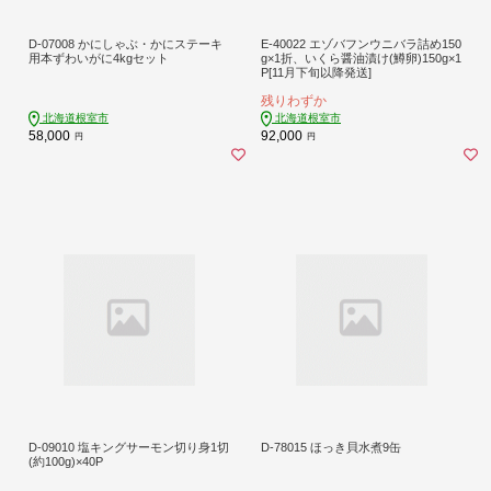
D-07008 かにしゃぶ・かにステーキ
E-40022 エゾバフンウニバラ詰め150
用本ずわいがに4kgセット
g×1折、いくら醤油漬け(鱒卵)150g×1
P[11月下旬以降発送]
残りわずか
北海道根室市
北海道根室市
58,000
92,000
円
円
D-09010 塩キングサーモン切り身1切
D-78015 ほっき貝水煮9缶
(約100g)×40P