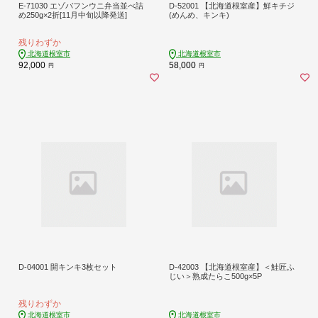
E-71030 エゾバフンウニ弁当並べ詰
D-52001 【北海道根室産】鮮キチジ
め250g×2折[11月中旬以降発送]
(めんめ、キンキ)
残りわずか
北海道根室市
北海道根室市
92,000
58,000
円
円
D-04001 開キンキ3枚セット
D-42003 【北海道根室産】＜鮭匠ふ
じい＞熟成たらこ500g×5P
残りわずか
北海道根室市
北海道根室市