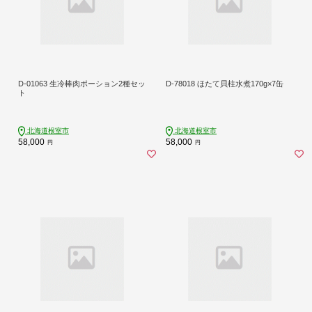
D-01063 生冷棒肉ポーション2種セッ
D-78018 ほたて貝柱水煮170g×7缶
ト
北海道根室市
北海道根室市
58,000
58,000
円
円