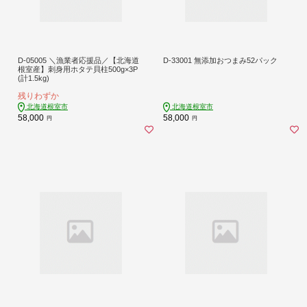
D-05005 ＼漁業者応援品／【北海道
D-33001 無添加おつまみ52パック
根室産】刺身用ホタテ貝柱500g×3P
(計1.5kg)
残りわずか
北海道根室市
北海道根室市
58,000
58,000
円
円