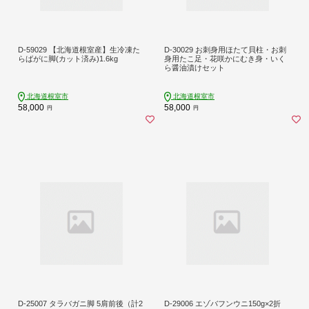
D-59029 【北海道根室産】生冷凍た
D-30029 お刺身用ほたて貝柱・お刺
らばがに脚(カット済み)1.6kg
身用たこ足・花咲かにむき身・いく
ら醤油漬けセット
北海道根室市
北海道根室市
58,000
58,000
円
円
D-25007 タラバガニ脚 5肩前後（計2
D-29006 エゾバフンウニ150g×2折