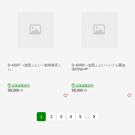
D-42007 ＜鮭匠ふじい＞鮭味覚尽く
D-42058 ＜鮭匠ふじい＞いくら醤油
し
漬250g×4P
北海道根室市
北海道根室市
58,000
58,000
円
円
1
2
3
4
5
...