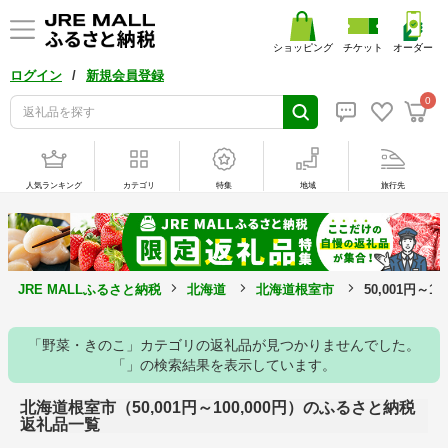
ショッピング
チケット
オーダー
/
ログイン
新規会員登録
0
人気ランキング
カテゴリ
特集
地域
旅行先
JRE MALLふるさと納税
北海道
北海道根室市
50,001円～1
「野菜・きのこ」カテゴリの返礼品が見つかりませんでした。
「」の検索結果を表示しています。
北海道根室市（50,001円～100,000円）のふるさと納税
返礼品一覧