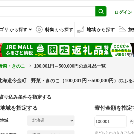
ログイン
ゴリ
から探す
特集
から探す
地域
から探す
旅
野菜・きのこ
100,001円～500,000円の返礼品一覧
北海道今金町 野菜・きのこ（100,001円～500,000円）の
絞り込み条件を指定する
地域を指定する
寄付金額を指定
地域
円
※どちらかの入力でも検