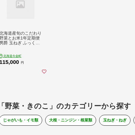
北海道産旬のこだわり
野菜とお米1年定期便
男爵 玉ねぎ ふっくり
んこ 軟白長ネギ アス
パラ ななつぼし ミニ
北海道今金町
トマト ブロッコリー
115,000
野菜 米 旬 F21X-490
円
「野菜・きのこ」のカテゴリーから探す
じゃがいも・イモ類
大根・ニンジン・根菜類
玉ねぎ・ねぎ