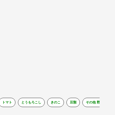
トマト
とうもろこし
きのこ
豆類
その他 野菜