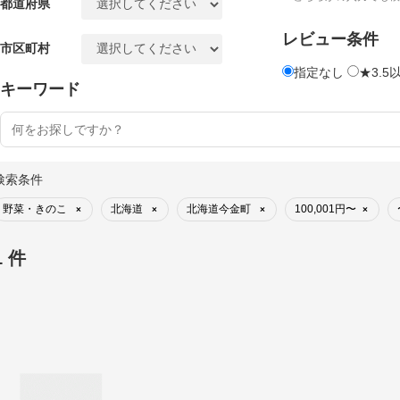
都道府県
レビュー条件
市区町村
指定なし
★3.5
キーワード
検索条件
野菜・きのこ
北海道
北海道今金町
100,001円〜
×
×
×
×
1 件