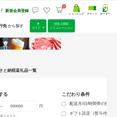
0
/
新規会員登録
ショッピング
チケット
オーダー
🔰
控除上限額
行先
から探す
ガイド
シミュレーション
ふるさと納税返礼品一覧
する
こだわり条件
配送月/日/時間帯の指定
～
円
ギフト設定（熨斗/包装
索できます。