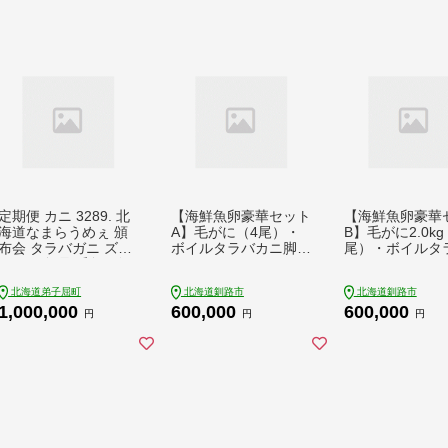
定期便 カニ 3289. 北
【海鮮魚卵豪華セット
【海鮮魚卵豪華
海道なまらうめぇ 頒
A】毛がに（4尾）・
B】毛がに2.0kg
布会 タラバガニ ズワ
ボイルタラバカニ脚8
尾）・ボイルタ
イガニ 蟹足 毛蟹 ズワ
00g×2・イクラ・たら
800g×2・イク
イ 蟹しゃぶ ポーショ
こ・明太子・ズワイ蟹
らこ・明太子・
北海道弟子屈町
北海道釧路市
北海道釧路市
ン いくら 醤油漬け 帆
ポーション・ホタテ玉
蟹ポーション・
1,000,000
600,000
600,000
立 玉冷 干し貝柱 海鮮
冷凍 毛がに _F5F-01
玉冷凍 _F5F-01
円
円
円
1000000円 北海道 弟
95
子屈町