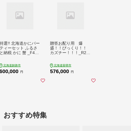
特選!! 北海道かにパー
贈答お配り用 爆
ティーセット ふるさ
盛！！びっくり！！
と納税 かに 蟹 _F4F-
カズチー！！！_R200
5321
-004
北海道釧路市
北海道留萌市
600,000
576,000
円
円
おすすめ特集