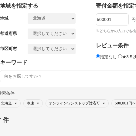
地域を指定する
寄付金額を指定
地域
円
※どちらかの入力でも検
都道府県
レビュー条件
市区町村
指定なし
★3.5
キーワード
検索条件
北海道
冷凍
オンラインワンストップ対応可
500,001円〜
×
×
×
7 件