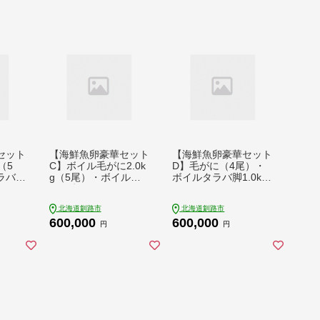
セット
【海鮮魚卵豪華セット
【海鮮魚卵豪華セット
（5
C】ボイル毛がに2.0k
D】毛がに（4尾）・
ラバ脚
g（5尾）・ボイルタ
ボイルタラバ脚1.0kg
ラ・た
ラバ脚1.0kg×2・イク
×2・イクラ・たら
ズワイ
ラ・たらこ・明太子・
こ・明太子・ズワイ蟹
北海道釧路市
北海道釧路市
ホタテ
ズワイ蟹ポーション・
ポーション・ホタテ玉
600,000
600,000
96
ホタテ玉冷凍 _F4F-8
冷凍 _F4F-8684
円
円
683