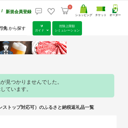
0
/
新規会員登録
ショッピング
チケット
オーダー
🔰
控除上限額
行先
から探す
ガイド
シミュレーション
品が見つかりませんでした。
示しています。
インワンストップ対応可）のふるさと納税返礼品一覧