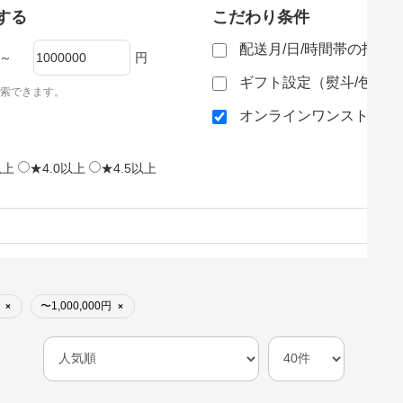
する
こだわり条件
配送月/日/時間帯の指定
～
円
ギフト設定（熨斗/包装
索できます。
オンラインワンストップ
以上
★4.0以上
★4.5以上
〜1,000,000円
×
×