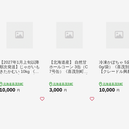
【2027年1月上旬以降
【北海道産】 自然甘
冷凍かぼちゃ 5
順次発送】じゃがいも
ホールコーン 3缶（C
0g/袋）《喜茂
きたかむい 10kg 《喜
7号缶）《喜茂別町》
【クレードル興
茂別町》【Aコープよ
【きもべつ観光協会】
かぼちゃ カボチ
うてい】 じゃがいも
コーン コーン缶 とう
凍食品 野菜 やさ
北海道喜茂別町
北海道喜茂別町
北海道喜茂別町
いも 芋 ジャガイモ イ
もろこし トウモロコ
瓜 冷凍野菜 カ
10,000
3,000
10,000
モ 野菜 北海道 ポテト
シ 北海道 常温 常温配
菜 時短 時短調理
円
円
円
国産 産地直送 旬 お取
送 [AJAG021] 3000 3
国産 [AJAW001]
り寄せ 常温 [AJAK01
000円 3千円
2]