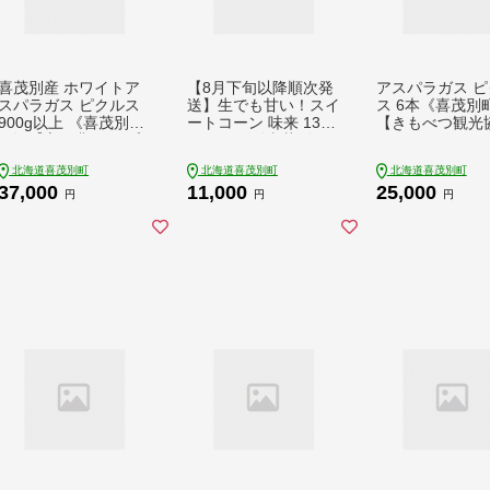
喜茂別産 ホワイトア
【8月下旬以降順次発
アスパラガス ピ
スパラガス ピクルス
送】生でも甘い！スイ
ス 6本《喜茂別
900g以上 《喜茂別
ートコーン 味来 13本
【きもべつ観光
町》【富田農園/スプ
2Lサイズ《喜茂別
アスパラ ホワイ
レス】 アスパラ アス
町》【Aコープようて
スパラ ホワイト
北海道喜茂別町
北海道喜茂別町
北海道喜茂別町
パラガス ホワイトア
い】スイートコーン
パラガス 副菜 
37,000
11,000
25,000
スパラガス 季節の野
とうもろこし トウモ
ギフト 贈答 常温
円
円
円
菜 春野菜 北海道 [AJA
ロコシ 味来 北海道 甘
配送 北海道 [AJ
J009] 37000 37000円
い 糖度 味来 朝採り
6] 25000 2500
高糖度 生食 野菜 人気
[AJAK006]