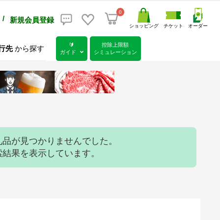
0
/
新規会員登録
ショッピング
チケット
オーダー
🔰
控除上限額
行先
から探す
ガイド
シミュレーション
礼品が見つかりませんでした。
索結果を表示しています。