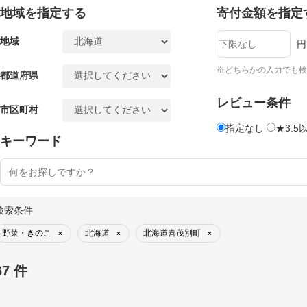
地域を指定する
寄付金額を指定
地域
円
※どちらかの入力でも検
都道府県
レビュー条件
市区町村
指定なし
★3.5
キーワード
検索条件
野菜・きのこ
北海道
北海道喜茂別町
×
×
×
67 件