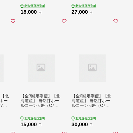
観光協
もべつ観光協会】 コ
もべつ観光協会】 コ
北海道喜茂別町
北海道喜茂別町
ーン缶
ーン コーン缶 とうも
ーン コーン缶 とうも
18,000
27,000
ウモ
ろこし トウモロコシ
ろこし トウモロコシ
円
円
温 常
北海道 常温 常温配送
北海道 常温 常温配送
] 21
[AJAG027] 18000 180
[AJAG028] 27000 270
00円
00円
】【北
【全3回定期便】【北
【全6回定期便】【北
ホー
海道産】 自然甘ホー
海道産】 自然甘ホー
C7号
ルコーン 6缶（C7号
ルコーン 6缶（C7号
》【き
缶）《喜茂別町》【き
缶）《喜茂別町》【き
 コ
もべつ観光協会】 コ
もべつ観光協会】 コ
北海道喜茂別町
北海道喜茂別町
とうも
ーン コーン缶 とうも
ーン コーン缶 とうも
15,000
30,000
コシ
ろこし トウモロコシ
ろこし トウモロコシ
円
円
温配送
北海道 常温 常温配送
北海道 常温 常温配送