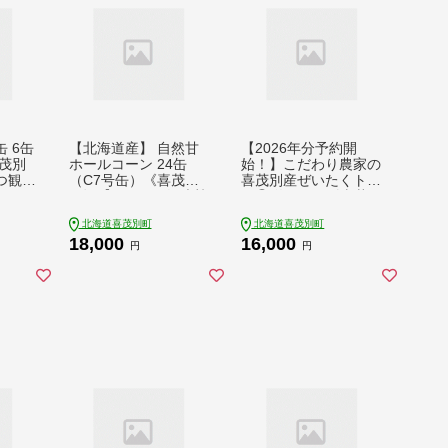
 6缶
【北海道産】 自然甘
【2026年分予約開
茂別
ホールコーン 24缶
始！】こだわり農家の
つ観光
（C7号缶）《喜茂別
喜茂別産ぜいたくトマ
うも
町》【きもべつ観光協
トⓇ 約1.5kg 《喜茂
コシ
会】 コーン コーン缶
別町》【富田農園/ス
北海道喜茂別町
北海道喜茂別町
クリ
とうもろこし トウモ
プレス】 トマト とま
18,000
16,000
食 常
ロコシ 北海道 常温 常
と 先行予約 夏野菜 季
円
円
 700
温配送 [AJAG009] 18
節の野菜 冷蔵 冷蔵配
043]
000 18000円
送 産地直送 北海道 [A
JAJ004] 16000 16000
円