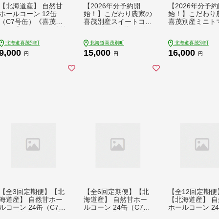
【北海道産】 自然甘
【2026年分予約開
【2026年分予
ホールコーン 12缶
始！】こだわり農家の
始！】こだわり
（C7号缶）《喜茂別
喜茂別産スイートコー
喜茂別産ミニト
町》【きもべつ観光協
ン 10本 《喜茂別町》
ミックス 約1.5k
会】 コーン コーン缶
【富田農園/スプレ
《喜茂別町》【
北海道喜茂別町
北海道喜茂別町
北海道喜茂別町
とうもろこし トウモ
ス】 スイートコーン
園/スプレス】 
9,000
15,000
16,000
ロコシ 北海道 常温 常
コーン トウモロコシ
とまと ミニトマ
円
円
円
温配送 [AJAG019] 90
とうもろこし 夏野菜
菜 季節の野菜 
00 9000円
野菜 季節の野菜 冷蔵
先行予約 産地直
冷蔵配送 北海道 [AJA
海道 [AJAJ007] 
J003] 15000 15000円
16000円
【全3回定期便】【北
【全6回定期便】【北
【全12回定期便
海道産】 自然甘ホー
海道産】 自然甘ホー
【北海道産】 自
ルコーン 24缶（C7号
ルコーン 24缶（C7号
ホールコーン 2
缶）《喜茂別町》【き
缶）《喜茂別町》【き
（C7号缶）《喜