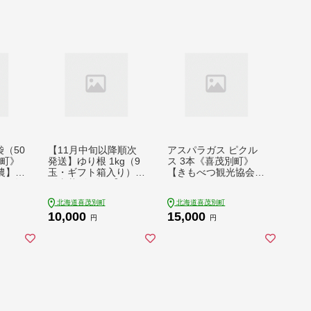
袋（50
【11月中旬以降順次
アスパラガス ピクル
別町》
発送】ゆり根 1kg（9
ス 3本《喜茂別町》
農】
玉・ギフト箱入り）
【きもべつ観光協会】
ャ 冷
《喜茂別町》 【Aコー
アスパラ ホワイトア
い 南
プようてい】 ユリ根
スパラ ホワイトアス
北海道喜茂別町
北海道喜茂別町
ット野
ユリネ 北海道 季節の
パラガス 副菜 常備菜
10,000
15,000
 簡単
野菜 冬野菜 ギフト プ
ギフト 贈答 常温 常温
円
円
レゼント 産地直送 [AJ
配送 北海道 [AJAG00
AK018]
7] 15000 15000円