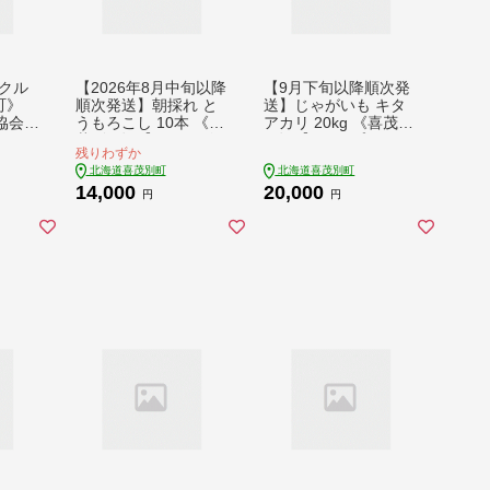
クル
【2026年8月中旬以降
【9月下旬以降順次発
町》
順次発送】朝採れ と
送】じゃがいも キタ
協会】
うもろこし 10本 《喜
アカリ 20kg 《喜茂別
トア
茂別町》【ニセコビュ
町》【Aコープようて
残りわずか
アス
ープラザ直売会協同組
い】 じゃがいも いも
北海道喜茂別町
北海道喜茂別町
常備菜
合】とうもろこし ト
ジャガイモ イモ 芋 き
14,000
20,000
 常温
ウモロコシ コーン 先
たあかり 野菜 北海道
円
円
AG00
行予約 季節の野菜 夏
ポテト 国産 産地直送
0円
野菜 野菜 北海道 先行
旬 お取り寄せ 常温 [A
予約 産地直送 甘い 朝
JAK011]
どれ 人気 北海道産 [A
JAH025] 14000 1400
0円