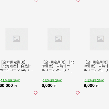
[AJAG029] 54000 540
温配送 [AJAG030] 10
[AJAG031] 1000
00円
8000 108000円
00円 1万円
【全12回定期便】
【全2回定期便】【北
【全3回定期便
【北海道産】 自然甘
海道産】 自然甘ホー
海道産】 自然甘
ホールコーン 6缶（C
ルコーン 3缶（C7号
ルコーン 3缶（
7号缶）《喜茂別町》
缶）《喜茂別町》【き
缶）《喜茂別町
【きもべつ観光協会】
もべつ観光協会】 コ
もべつ観光協会】
北海道喜茂別町
北海道喜茂別町
北海道喜茂別町
コーン コーン缶 とう
ーン コーン缶 とうも
ーン コーン缶 
60,000
6,000
9,000
もろこし トウモロコ
ろこし トウモロコシ
ろこし トウモロ
円
円
円
シ 北海道 常温 常温配
北海道 常温 常温配送
北海道 常温 常
送 [AJAG034] 60000
[AJAG035] 6000 6000
[AJAG036] 9000
60000円 6万円
円 6千円
円 9千円