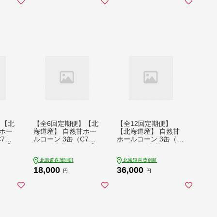
0 100
[AJAG032] 15000 150
[AJAG033] 30000 300
00円
00円 3万円
】【北
【全6回定期便】【北
【全12回定期便】
ホー
海道産】 自然甘ホー
【北海道産】 自然甘
C7号
ルコーン 3缶（C7号
ホールコーン 3缶（C
》【き
缶）《喜茂別町》【き
7号缶）《喜茂別町》
 コ
もべつ観光協会】 コ
【きもべつ観光協会】
北海道喜茂別町
北海道喜茂別町
とうも
ーン コーン缶 とうも
コーン コーン缶 とう
18,000
36,000
コシ
ろこし トウモロコシ
もろこし トウモロコ
円
円
温配送
北海道 常温 常温配送
シ 北海道 常温 常温配
 9000
[AJAG037] 18000 180
送 [AJAG038] 36000
00円
36000円