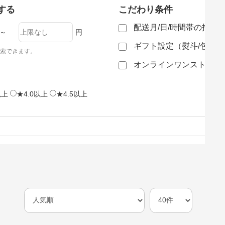
する
こだわり条件
配送月/日/時間帯の指定
～
円
ギフト設定（熨斗/包装
索できます。
オンラインワンストップ
以上
★4.0以上
★4.5以上