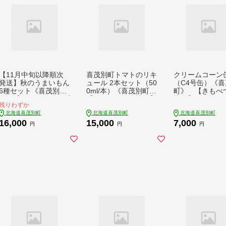
【11月中旬以降順次
喜茂別町トマトのリキ
クリームコーン缶
発送】秋のうまいもん
ュール 2本セット（50
（C4号缶）《喜
6種セット《喜茂別
0ml/本）《喜茂別町》
町》 【きもべ
町》【ニセコビュープ
【きもべつ観光協会】
協会】コーン と
残りわずか
ラザ直売会協同組合】
トマト お酒 リキュー
ろこし トウモロ
北海道喜茂別町
北海道喜茂別町
北海道喜茂別町
先行予約 セット 詰め
ル ご当地 ギフト 贈り
コーン缶 コーン
16,000
15,000
7,000
合わせ 秋野菜 冬野菜
物 [AJAG044]
ーム缶 缶詰 保存
円
円
円
季節の野菜 たまねぎ
温 常温配送 7000
じゃがいも 北海道 [AJ
0円 7千円 [AJAG
AH024] 16000 16000
円