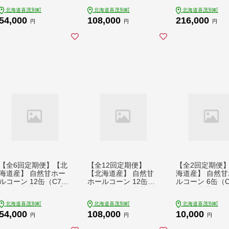
もべつ観光協会】 コ
もべつ観光協会】 コ
町》【きもべつ
北海道喜茂別町
北海道喜茂別町
北海道喜茂別町
ーン コーン缶 とうも
ーン コーン缶 とうも
会】 コーン コ
54,000
108,000
216,000
ろこし トウモロコシ
ろこし トウモロコシ
とうもろこし ト
円
円
円
北海道 常温 常温配送
北海道 常温 常温配送
ロコシ 北海道 常
[AJAG024] 54000 540
[AJAG025] 108000 10
温配送 [AJAG026
00円
8000円
6000 216000円
【全6回定期便】【北
【全12回定期便】
【全2回定期便
海道産】 自然甘ホー
【北海道産】 自然甘
海道産】 自然甘
ルコーン 12缶（C7号
ホールコーン 12缶
ルコーン 6缶（
缶）《喜茂別町》【き
（C7号缶）《喜茂別
缶）《喜茂別町
もべつ観光協会】 コ
町》【きもべつ観光協
もべつ観光協会】
北海道喜茂別町
北海道喜茂別町
北海道喜茂別町
ーン コーン缶 とうも
会】 コーン コーン缶
ーン コーン缶 
54,000
108,000
10,000
ろこし トウモロコシ
とうもろこし トウモ
ろこし トウモロ
円
円
円
北海道 常温 常温配送
ロコシ 北海道 常温 常
北海道 常温 常