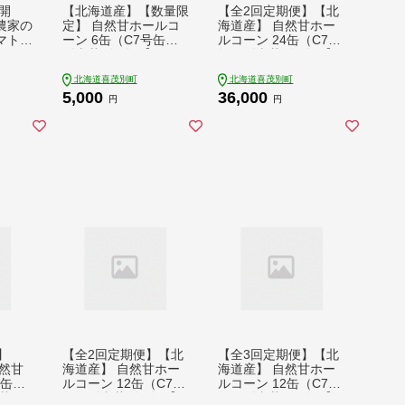
約開
【北海道産】【数量限
【全2回定期便】【北
農家の
定】 自然甘ホールコ
海道産】 自然甘ホー
マト・
ーン 6缶（C7号缶）
ルコーン 24缶（C7号
g
《喜茂別町》【きもべ
缶）《喜茂別町》【き
富田農
つ観光協会】 コーン
もべつ観光協会】 コ
北海道喜茂別町
北海道喜茂別町
トマト
コーン缶 とうもろこ
ーン コーン缶 とうも
5,000
36,000
ト 野
し トウモロコシ 北海
ろこし トウモロコシ
円
円
夏野菜
道 常温 常温配送 [AJA
北海道 常温 常温配送
送 北
G020] 5000 5000円
[AJAG023] 36000 360
16000
00円
】
【全2回定期便】【北
【全3回定期便】【北
然甘
海道産】 自然甘ホー
海道産】 自然甘ホー
4缶
ルコーン 12缶（C7号
ルコーン 12缶（C7号
茂別
缶）《喜茂別町》【き
缶）《喜茂別町》【き