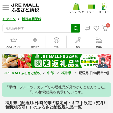
ショッピング
チケット
オーダー
/
ログイン
新規会員登録
0
人気ランキング
カテゴリ
特集
地域
旅行先
JRE MALLふるさと納税
中部
福井県
配送月/日/時間帯の指
「果物・フルーツ」カテゴリの返礼品が見つかりませんでした。
「」の検索結果を表示しています。
福井県（配送月/日/時間帯の指定可・ギフト設定（熨斗/
包装対応可））のふるさと納税返礼品一覧