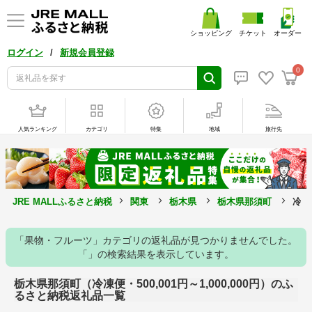
ショッピング
チケット
オーダー
/
ログイン
新規会員登録
0
人気ランキング
カテゴリ
特集
地域
旅行先
JRE MALLふるさと納税
関東
栃木県
栃木県那須町
冷凍
「果物・フルーツ」カテゴリの返礼品が見つかりませんでした。
「」の検索結果を表示しています。
栃木県那須町（冷凍便・500,001円～1,000,000円）のふ
るさと納税返礼品一覧