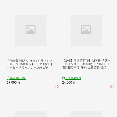
IFFA金賞4種入り Ichika クラフトソ
【冷凍】那須黒毛和牛 A5等級 特選サ
ーセージ〈5種セット〉〔P-432〕 |
ーロインステーキ 400g 〔P-161〕 ※
ソーセージ ウインナー あらびき ガ
着日指定不可| 牛肉 国産 赤身 那須和
ーリック ペッパー フランク スモー
牛 黒毛和牛 那須黒毛和牛 とちぎ和
ク ハーブ フライシュケーゼ 那須ブ
牛 栃木和牛 ブランド牛 A5 すき焼き
ランド
しゃぶしゃぶ 焼肉 ステーキ 夜ご飯
栃木県那須町
栃木県那須町
夜ごはん 晩ご飯 晩ごはん お取り寄
17,000
24,000
円
円
せグルメ お中元 御中元 お歳暮 贈答
贈り物 ギフト プレゼント 母の日 父
の日 敬老の日 記念日 誕生日 お祝い
定期便 栃木県 那須町