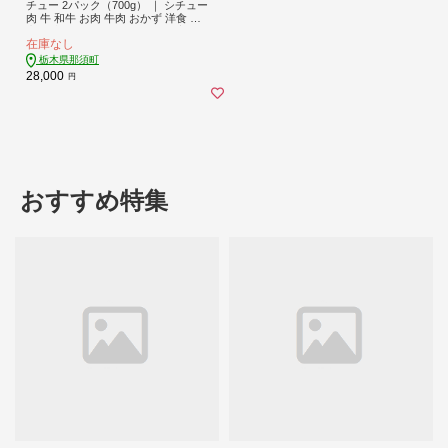
チュー 2パック（700g） ｜ シチュー
肉 牛 和牛 お肉 牛肉 おかず 洋食 国
産 栃木県 那須町 〔P-134〕 ※着日指
在庫なし
定不可
栃木県那須町
28,000
円
おすすめ特集