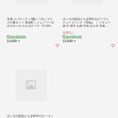
冷凍 スパゲッティ3種＋つるこライ
ポンタの絶品とちぎ和牛のビーフシ
スの素セット 那須町｜ジェノベーゼ
チュー 1パック（350g） ｜ シチュー
ボロネーゼ カルボナーラ〔P-479〕
肉 牛 和牛 お肉 牛肉 おかず 洋食 国
産 栃木県 那須町 〔P-133〕 ※着日指
在庫なし
定不可
栃木県那須町
栃木県那須町
14,000
14,000
円
円
ポンタの絶品とちぎ和牛のビーフシ