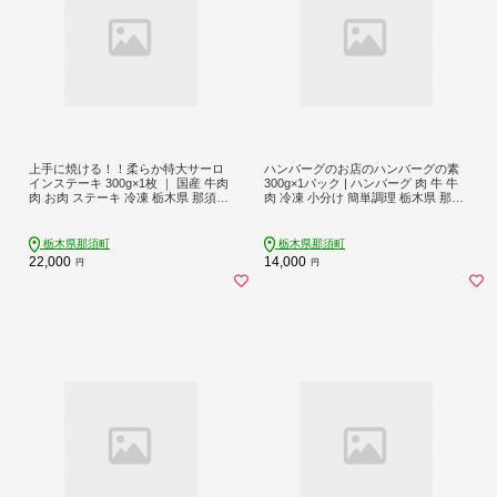
上手に焼ける！！柔らか特大サーロ
ハンバーグのお店のハンバーグの素
インステーキ 300g×1枚 ｜ 国産 牛肉
300g×1パック | ハンバーグ 肉 牛 牛
肉 お肉 ステーキ 冷凍 栃木県 那須町
肉 冷凍 小分け 簡単調理 栃木県 那須
〔P-136〕 ※着日指定不可
町 〔P-139〕 ※着日指定不可
栃木県那須町
栃木県那須町
22,000
14,000
円
円