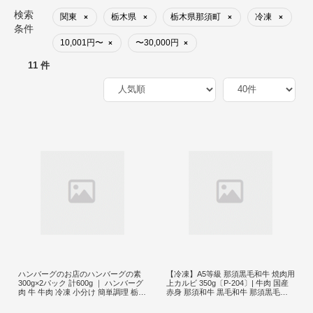
検索
関東
栃木県
栃木県那須町
冷凍
×
×
×
×
条件
10,001円〜
〜30,000円
×
×
11 件
ハンバーグのお店のハンバーグの素
【冷凍】A5等級 那須黒毛和牛 焼肉用
300g×2パック 計600g ｜ ハンバーグ
上カルビ 350g〔P-204〕| 牛肉 国産
肉 牛 牛肉 冷凍 小分け 簡単調理 栃木
赤身 那須和牛 黒毛和牛 那須黒毛和
県 那須町 〔P-140〕 ※着日指定不可
牛 とちぎ和牛 栃木和牛 ブランド牛 A
5 すき焼き しゃぶしゃぶ 焼肉 ステー