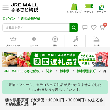
ショッピング
チケット
オーダー
/
ログイン
新規会員登録
0
人気ランキング
カテゴリ
特集
地域
旅行先
JRE MALLふるさと納税
関東
栃木県
栃木県那須町
冷凍
「果物・フルーツ」カテゴリの返礼品が見つかりませんでした。
「」の検索結果を表示しています。
栃木県那須町（冷凍便・10,001円～30,000円）のふるさ
と納税返礼品一覧