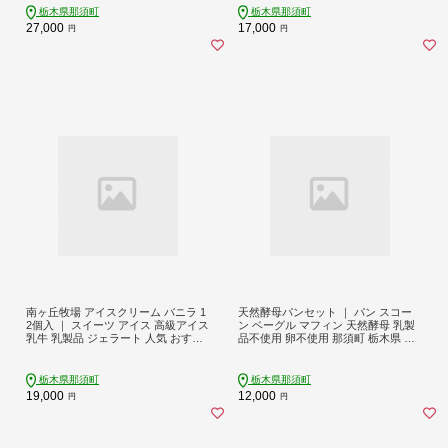
キ 夜ご飯 夜ごはん 晩ご飯 晩ごはん
栃木県那須町
栃木県那須町
お取り寄せグルメ お中元 御中元 お
27,000
17,000
円
円
歳暮 贈答 贈り物 ギフト プレゼント
母の日 父の日 敬老の日 記念日 誕生
日 お祝い 定期便 栃木県 那須町
南ヶ丘牧場 アイスクリーム バニラ 1
天然酵母パンセット ｜ パン スコー
2個入 ｜ スイーツ アイス 高級アイス
ン ベーグル マフィン 天然酵母 乳製
乳牛 乳製品 ジェラート 人気 おすす
品不使用 卵不使用 那須町 栃木県 〔P
め 冷凍 那須 栃木県 那須町〔P-261〕
-349〕
栃木県那須町
栃木県那須町
19,000
12,000
円
円