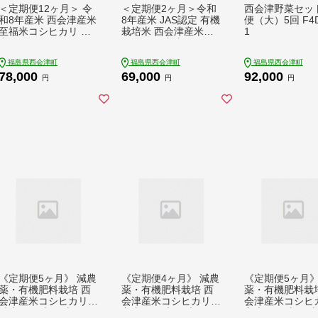
＜定期便12ヶ月＞ 令
＜定期便2ヶ月＞令和
西会津野菜セッ
和8年産米 西会津産米
8年産米 JAS認定 有機
便（大）5回 F4D
至福米コシヒカリ 精
栽培米 西会津産米コ
1
米 2kg F4D-2324
シヒカリ 玄米 9kg
（4.5kg×2袋） 米 お
福島県西会津町
福島県西会津町
福島県西会津町
米 おこめ ご飯 ごはん
78,000
69,000
92,000
福島県 西会津町 F4D-
円
円
円
2560
《定期便5ヶ月》 減農
《定期便4ヶ月》 減農
《定期便5ヶ月》
薬・有機肥料栽培 西
薬・有機肥料栽培 西
薬・有機肥料栽培
会津産米コシヒカリ
会津産米コシヒカリ
会津産米コシヒ
精米 5kg 米 お米 おこ
玄米 5kg 米 お米 おこ
玄米 5kg 米 お