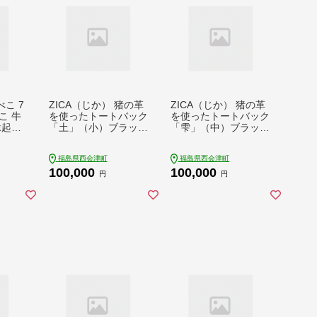
こ 7
ZICA（じか） 猪の革
ZICA（じか） 猪の革
こ 牛
を使ったトートバック
を使ったトートバック
縁起物
「土」（小）ブラック
「雫」（中）ブラック
9
F4D-1064
F4D-1060
福島県西会津町
福島県西会津町
100,000
100,000
円
円