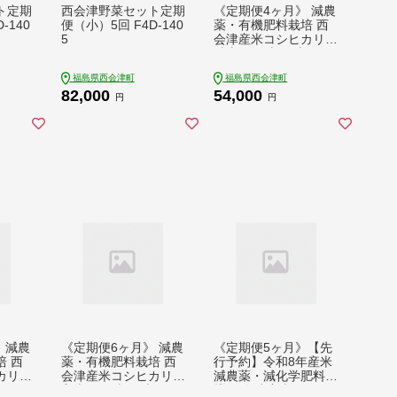
ト定期
西会津野菜セット定期
《定期便4ヶ月》 減農
-140
便（小）5回 F4D-140
薬・有機肥料栽培 西
5
会津産米コシヒカリ
精米 5kg 米 お米 おこ
め ご飯 ごはん 福島県
福島県西会津町
福島県西会津町
西会津町 F4D-2474
82,000
54,000
円
円
 減農
《定期便6ヶ月》 減農
《定期便5ヶ月》【先
 西
薬・有機肥料栽培 西
行予約】令和8年産米
カリ
会津産米コシヒカリ
減農薬・減化学肥料栽
米 おこ
玄米 5kg 米 お米 おこ
培 西会津産米 ミルキ