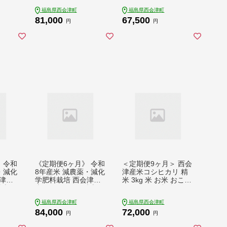
福島県
め ご飯 ごはん 福島県
ークイーン 精米 5kg
福島県西会津町
福島県西会津町
491
西会津町 F4D-2492
米 お米 おこめ ご飯
81,000
67,500
ごはん 福島県 西会津
円
円
町 F4D-2248
 令和
《定期便6ヶ月》 令和
＜定期便9ヶ月＞ 西会
・減化
8年産米 減農薬・減化
津産米コシヒカリ 精
津産
学肥料栽培 西会津産
米 3kg 米 お米 おこめ
米 5
米 ゆうだい21 精米 5
ご飯 ごはん 福島県 西
kg F4D-2241
会津町 F4D-2405
福島県西会津町
福島県西会津町
84,000
72,000
円
円