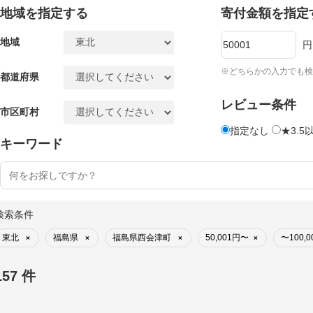
地域を指定する
寄付金額を指定
地域
円
※どちらかの入力でも検
都道府県
レビュー条件
市区町村
指定なし
★3.5
キーワード
検索条件
東北
福島県
福島県西会津町
50,001円〜
〜100,0
×
×
×
×
157 件