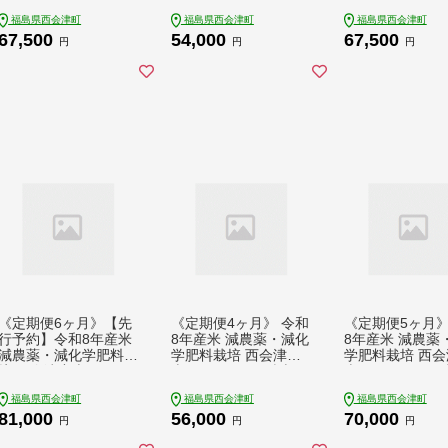
め ご飯 ごはん 福島県
め ご飯 ごはん 福島県
め ご飯 ごはん 
福島県西会津町
福島県西会津町
福島県西会津町
西会津町 F4D-2475
西会津町 F4D-2490
西会津町 F4D-2
67,500
54,000
67,500
円
円
円
《定期便6ヶ月》【先
《定期便4ヶ月》 令和
《定期便5ヶ月》
行予約】令和8年産米
8年産米 減農薬・減化
8年産米 減農薬
減農薬・減化学肥料栽
学肥料栽培 西会津産
学肥料栽培 西会
培 西会津産米 ミルキ
米 ゆうだい21 精米 5
米 ゆうだい21 精
ークイーン 精米 5kg
kg F4D-2239
kg F4D-2240
福島県西会津町
福島県西会津町
福島県西会津町
米 お米 おこめ ご飯
81,000
56,000
70,000
ごはん 福島県 西会津
円
円
円
町 F4D-2249