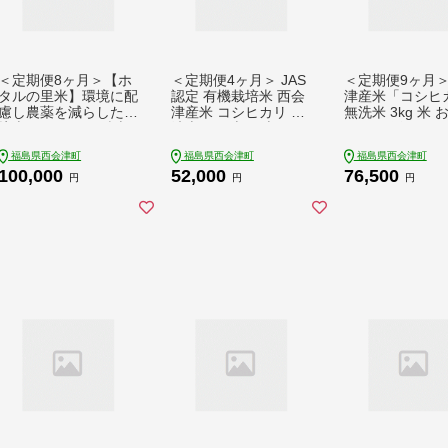
＜定期便8ヶ月＞【ホ
＜定期便4ヶ月＞ JAS
＜定期便9ヶ月＞
タルの里米】環境に配
認定 有機栽培米 西会
津産米「コシヒ
慮し農薬を減らした栽
津産米 コシヒカリ 無
無洗米 3kg 米 
培米 コシヒカリ精米5
洗米 3kg 米 お米 おこ
こめ ご飯 ごはん
kg F4D-2274
め ご飯 ごはん 福島県
県 西会津町 F4D
福島県西会津町
福島県西会津町
福島県西会津町
西会津町 F4D-2522
9
100,000
52,000
76,500
円
円
円