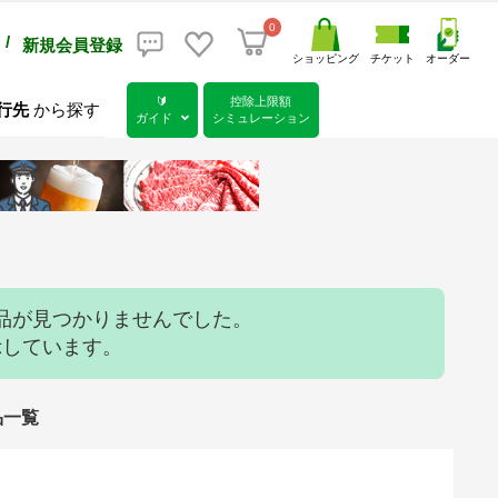
0
/
新規会員登録
ショッピング
チケット
オーダー
🔰
控除上限額
行先
から探す
ガイド
シミュレーション
品が見つかりませんでした。
示しています。
品一覧