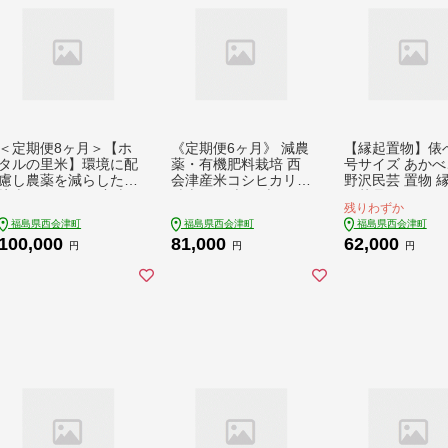
＜定期便8ヶ月＞【ホ
《定期便6ヶ月》 減農
【縁起置物】俵べ
タルの里米】環境に配
薬・有機肥料栽培 西
号サイズ あかべ
慮し農薬を減らした栽
会津産米コシヒカリ
野沢民芸 置物 
培米 コシヒカリ玄米5
精米 5kg 米 お米 おこ
民芸品 F4D-101
残りわずか
kg F4D-2286
め ご飯 ごはん 福島県
福島県西会津町
福島県西会津町
福島県西会津町
西会津町 F4D-2476
100,000
81,000
62,000
円
円
円