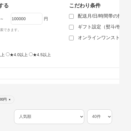
する
こだわり条件
配送月/日/時間帯の指定
～
円
ギフト設定（熨斗/包装
索できます。
オンラインワンストップ
以上
★4.0以上
★4.5以上
00円
×