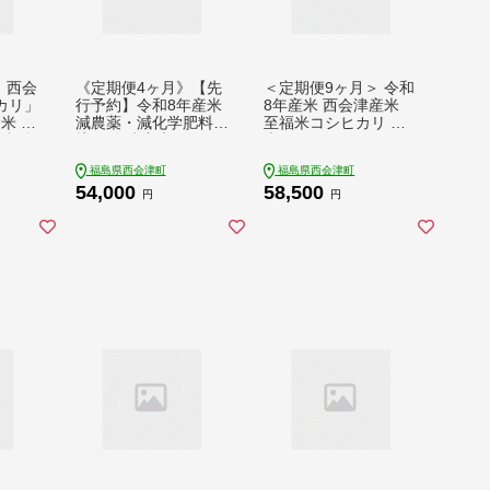
 西会
《定期便4ヶ月》【先
＜定期便9ヶ月＞ 令和
カリ」
行予約】令和8年産米
8年産米 西会津産米
お米 お
減農薬・減化学肥料栽
至福米コシヒカリ 精
 福島
培 西会津産米 ミルキ
米 2kg F4D-2323
-242
ークイーン 精米 5kg
福島県西会津町
福島県西会津町
米 お米 おこめ ご飯
54,000
58,500
ごはん 福島県 西会津
円
円
町 F4D-2247