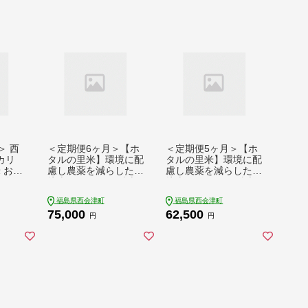
＞ 西
＜定期便6ヶ月＞【ホ
＜定期便5ヶ月＞【ホ
カリ
タルの里米】環境に配
タルの里米】環境に配
米 おこ
慮し農薬を減らした栽
慮し農薬を減らした栽
福島県
培米 コシヒカリ精米5
培米 コシヒカリ精米5
406
kg F4D-2272
kg F4D-2271
福島県西会津町
福島県西会津町
75,000
62,500
円
円