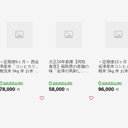
＜定期便6ヶ月＞ 西会
大正10年創業【同気
＜定期便12ヶ月
津産米「コシヒカリ」
食堂】福島県の老舗の
会津産米コシヒ
無洗米 5kg 米 お米 お
味「会津の馬刺し」自
精米 3kg 米 お
こめ ご飯 ごはん 福島
家製タレ付 (約150g×
め ご飯 ごはん 
県 西会津町 F4D-243
6) にく 肉 お肉 馬肉
西会津町 F4D-2
福島県西会津町
福島県西会津町
福島県西会津町
6
赤身 ヘルシー 福島県
78,000
58,000
96,000
西会津町 F4D-0001
円
円
円