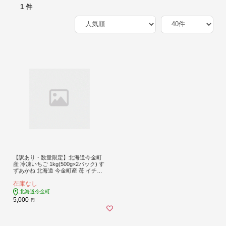
1 件
【訳あり・数量限定】北海道今金町
産 冷凍いちご 1kg(500g×2パック) す
ずあかね 北海道 今金町産 苺 イチゴ
いちご 冷凍フルーツ デザート おや
在庫なし
つ ビタミン 小分け パック F21X-327
北海道今金町
5,000
円