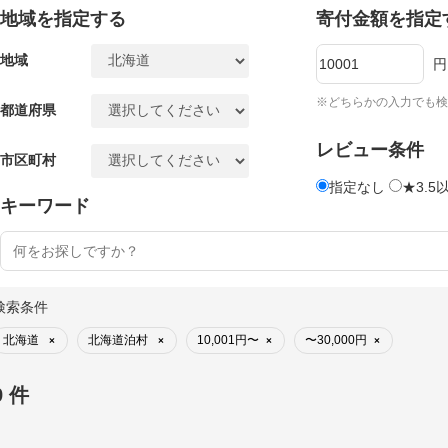
地域を指定する
寄付金額を指定
地域
円
※どちらかの入力でも検
都道府県
レビュー条件
市区町村
指定なし
★3.5
キーワード
検索条件
北海道
北海道泊村
10,001円〜
〜30,000円
×
×
×
×
9 件