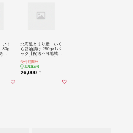
 いく
北海道とまり産 いく
80g
ら醤油漬け 250g×1パ
送不
ック【配送不可地域：
147
離島】【1353116】
受付期間外
北海道泊村
26,000
円