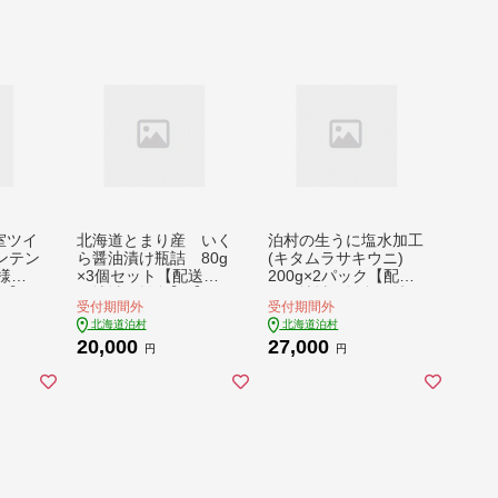
洋室ツイ
北海道とまり産 いく
泊村の生うに塩水加工
ンテン
ら醤油漬け瓶詰 80g
(キタムラサキウニ)
様ご
×3個セット【配送不
200g×2パック【配送
09】
可地域：離島】【147
不可地域：離島・沖
受付期間外
受付期間外
7130】
縄・東北・関東・信
北海道泊村
北海道泊村
越、北陸・東海・近
20,000
27,000
畿・中国・四国・九
円
円
州】【1116844】