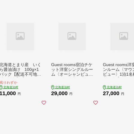
北海道とまり産 いく
Guest rooms宿泊チケ
Guest rooms
ら醤油漬け 100g×1
ット洋室シングルルー
ンルーム〈マウ
パック【配送不可地
ム〈オーシャンビュ
ビュー〉1泊1名
域：離島】【171540
ー〉1泊1名様ご利用
利用分【14834
残りわずか
1】
分【1483411】
北海道泊村
北海道泊村
北海道泊村
11,000
29,000
27,000
円
円
円