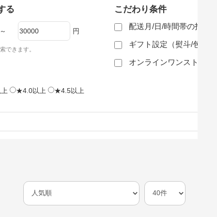
する
こだわり条件
配送月/日/時間帯の指定
～
円
ギフト設定（熨斗/包装
索できます。
オンラインワンストップ
以上
★4.0以上
★4.5以上