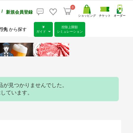
0
/
新規会員登録
ショッピング
チケット
オーダー
🔰
控除上限額
行先
から探す
ガイド
シミュレーション
品が見つかりませんでした。
示しています。