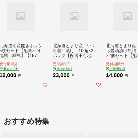
北海道泊産開きホッケ
北海道とまり産 いく
北海道とまり産
5枚セット【配送不可
ら醤油漬け 100g×2
ら醤油漬け瓶詰 
地域：離島】【15762
パック【配送不可地
×2個セット【配
45】
域：離島】【148156
可地域：離島】【
受付期間外
受付期間外
受付期間外
1】
7129】
北海道泊村
北海道泊村
北海道泊村
12,000
23,000
14,000
円
円
円
おすすめ特集