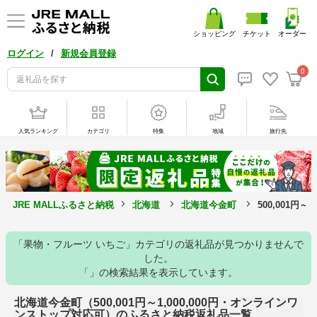
ショッピング
チケット
オーダー
/
ログイン
新規会員登録
0
人気ランキング
カテゴリ
特集
地域
旅行先
JRE MALLふるさと納税
北海道
北海道今金町
500,001円
「果物・フルーツ いちご」カテゴリの返礼品が見つかりませんで
した。
「」の検索結果を表示しています。
北海道今金町（500,001円～1,000,000円・オンラインワ
ンストップ対応可）のふるさと納税返礼品一覧