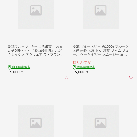
冷凍フルーツ「たべごろ果実」 おま
冷凍 ブルーベリー 約1350g フルーツ
かせ6個セット 『漆山果樹園』 ぶど
国産 果物 大粒 甘い 糖度 ジャム ジュ
うミックス デラウェア ラ・フランス
ース ケーキ ゼリー スムージー ヨー
りんご キウイ シャインマスカット
グルト 洋菓子 お菓子 焼菓子 おやつ
残りわずか
フルーツ 果物 冷凍 山形県 南陽市 [23
デザート スイーツ ポリフェノール
52]
アントシアニン 美容 健康 ギフト 贈
山形県南陽市
徳島県阿波市
答 プレゼント お取り寄せ グルメ 送
15,000
15,000
円
円
料無料 徳島県 阿波市 AWABlueberry
ファーム