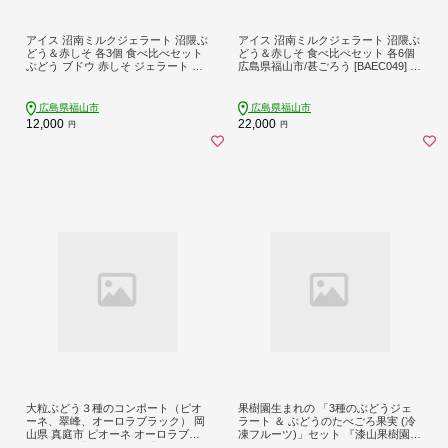
アイス 沼南ミルクジェラート 沼隈ぶ
アイス 沼南ミルクジェラート 沼隈ぶ
どう＆赤しそ 各3個 食べ比べセット
どう＆赤しそ 食べ比べセット 各6個
ぶどう ブドウ 赤しそ ジェラート セ
広島県福山市/甚ごろう [BAEC049] あ
ット アイスクリーム デザート スイ
いす aisu アイスクリーム あいすくり
ーツ ご当地 ニューベリーA フルーツ
ーむ aisukuri-mu icecake ジェラート
ゆかり グルメ お取り寄せ お土産 食
セット ニューベリーA フルーツ お取
広島県福山市
広島県福山市
べ比べ 食後 冷凍 贈答 贈り物 濃厚 さ
り寄せ 冷凍 贈り物 濃厚 さっぱり ミ
12,000
22,000
円
円
っぱり ミルク 味わい 新鮮 果物 特産
ルク 新鮮 カップアイス
品 美味しい おいしい 贅沢 カップア
イス 広島県福山市/甚ごろう [BAEC0
45]
大粒ぶどう３種のコンポート（ピオ
果樹園生まれの 「3種のぶどうジェ
ーネ、翠峰、オーロラブラック） 岡
ラート ＆ ぶどうのたべごろ果実 (冷
山県 真庭市 ピオーネ オーロラブラ
凍フルーツ)」セット 『漆山果樹園』
ック 翠峰 【mman002-01】
シャインマスカット ハニーブラック