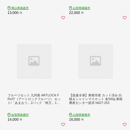
藤稔 デラウェア 山形県 南陽市 [235
3]
岡山県真庭市
山形県南陽市
13,000
22,000
円
円
フルーツセット 九州産 ARTLOCK F
【急速冷凍】東根市産 カット済み 白
RUIT（アートロックフルーツ） セッ
桃＆シャインマスカット 各500g 東根
ト/「あまおう」2パック「秋王」1パ
農産センター提供 hi027-253
ック「シャインマスカット」2パック
国産冷凍フルーツ あまおう いちご
イチゴ 柿 かき マスカット 果物 くだ
佐賀県鳥栖市
山形県東根市
もの 冷凍 ※配送不可:離島
14,000
16,000
円
円