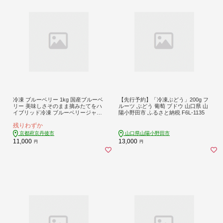
冷凍 ブルーベリー 1kg 国産ブルーベ
【先行予約】「冷凍ぶどう」200g フ
リー 美味しさそのまま摘みたてをハ
ルーツ ぶどう 葡萄 ブドウ 山口県 山
イブリッド冷凍 ブルーベリージャム
陽小野田市 ふるさと納税 F6L-1135
に ブルーベリー冷凍 京都京丹後産
残りわずか
ジャムやヨーグルトにおすすめ HK
00331
京都府京丹後市
山口県山陽小野田市
11,000
13,000
円
円