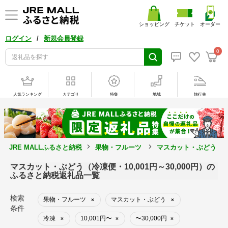
ショッピング
チケット
オーダー
/
ログイン
新規会員登録
0
人気ランキング
カテゴリ
特集
地域
旅行先
JRE MALLふるさと納税
果物・フルーツ
マスカット・ぶどう
マスカット・ぶどう（冷凍便・10,001円～30,000円）の
ふるさと納税返礼品一覧
検索
果物・フルーツ
マスカット・ぶどう
×
×
条件
冷凍
10,001円〜
〜30,000円
×
×
×