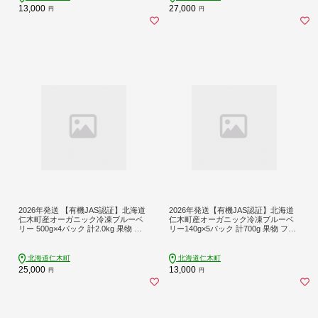
品】
ザート 返礼品】
13,000
27,000
円
円
2026年発送 【有機JAS認証】北海道
2026年発送【有機JAS認証】北海道
仁木町産オーガニック冷凍ブルーベ
仁木町産オーガニック冷凍ブルーベ
リー 500g×4パック 計2.0kg 果物 フ
リー140g×5パック 計700g 果物 フル
ルーツ 冷凍フルーツ 有機栽培 樹上
ーツ 冷凍フルーツ 有機栽培 樹上完
完熟 手摘み トッピング [株式会社 自
熟 手摘み トッピング [株式会社 自然
然農園]
農園]
北海道仁木町
北海道仁木町
25,000
13,000
円
円