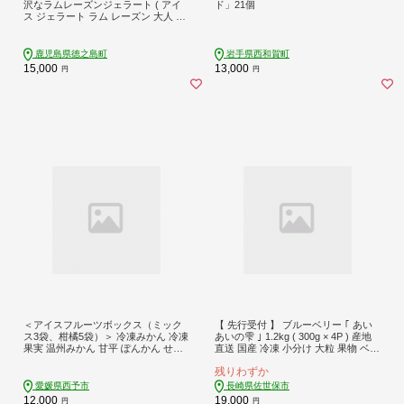
沢なラムレーズンジェラート ( アイ
ド」21個
ス ジェラート ラム レーズン 大人 贅
沢 徳之島 奄美 鹿児島 スイーツ 美農
里館 )
鹿児島県徳之島町
岩手県西和賀町
15,000
13,000
円
円
＜アイスフルーツボックス（ミック
【 先行受付 】 ブルーベリー ｢ あい
ス3袋、柑橘5袋）＞ 冷凍みかん 冷凍
あいの雫 ｣ 1.2kg ( 300g × 4P ) 産地
果実 温州みかん 甘平 ぽんかん せと
直送 国産 冷凍 小分け 大粒 果物 ベリ
か いちご ぶどう 果物 くだもの 渡江
ー フルーツ 健康 食品 おやつ 加工 お
残りわずか
から一歩を踏み出す会 愛媛県 西予市
菓子 製菓 アイス シャーベット ジャ
【冷凍】『1か月以内に順次出荷』
ム ソース スムージー におすすめ 長
愛媛県西予市
長崎県佐世保市
崎県 佐世保市
12,000
19,000
円
円