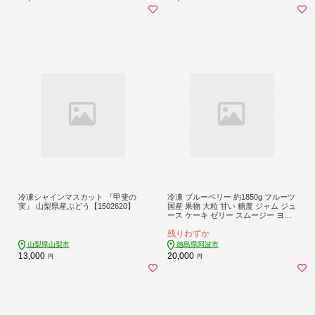
冷凍シャインマスカット 『甲斐の
冷凍 ブルーベリー 約1850g フルーツ
実』 山梨県産ぶどう【1502620】
国産 果物 大粒 甘い 糖度 ジャム ジュ
ース ケーキ ゼリー スムージー ヨー
グルト 洋菓子 お菓子 焼菓子 おやつ
残りわずか
デザート スイーツ ポリフェノール
アントシアニン 美容 健康 ギフト 贈
山梨県山梨市
徳島県阿波市
答 プレゼント お取り寄せ グルメ 送
13,000
20,000
円
円
料無料 徳島県 阿波市 AWABlueberry
ファーム