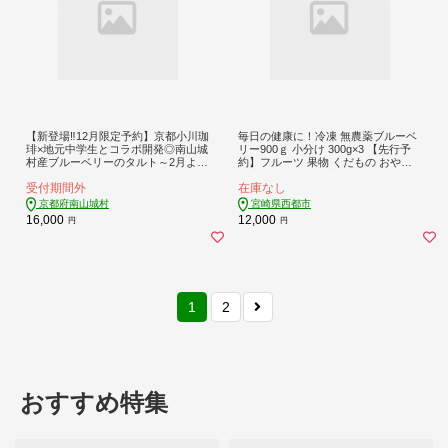
【新登場‼12月限定予約】京都小川珈
毎日の健康に！冷凍 無農薬ブルーベ
琲×地元中学生とコラボ開発◎南山城
リー900ｇ 小分け 300g×3 【先行予
村産ブルーベリーのタルト～2月より
約】フルーツ 果物 くだもの おやつ
順次配送～ スイーツ フルーツタルト
農薬不使用 お取り寄せ ジャム スム
受付期間外
在庫なし
デザート 洋菓子 生菓子 ブルーベリ
ージー ヨーグルトトッピングに『古
ータルト
代の風』＜1-57＞ 23-9a
京都府南山城村
宮崎県西都市
16,000
12,000
円
円
1
2
おすすめ特集