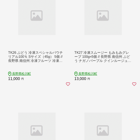
TK26 ぶどう 冷凍スペシャルパウチ
TK27 冷凍スムージー もみもみグレ
リアル100％ Sサイズ（45g） 5個 //
ープ 100g×5個 // 長野県 南信州 ぶど
長野県 南信州 冷凍フルーツ 冷凍パ
う ナガノパープル クインルージュ
ウチ パウチ シャーベット スムージ
グレープ スムージー 無添加 無加糖
ー 無添加 無加糖 無加水 葡萄 シャイ
朝食 おやつ アイス
ンマスカット ナガノパープル クイン
長野県松川町
長野県松川町
ルージュ®
11,000
13,000
円
円