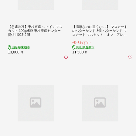
【急速冷凍】東根市産 シャインマス
【濃厚なのに重くない!】 マスカット
カット 100g×5袋 東根農産センター
のバターサンド 8個 バターサンド マ
提供 hi027-245
スカット マスカット・オブ・アレキ
サンドリア スイーツ デザート 洋菓
残りわずか
子 菓子 おかし 焼き菓子
山形県東根市
岡山県倉敷市
13,000
11,500
円
円