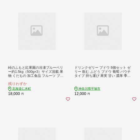
峠のふもと紅果園の冷凍ブルーベリ
ドリンクゼリー ブドウ 8個セット ゼ
ー約1.5kg（500g×3）サイズ混載 果
リー 飲む ぶどう ブドウ 葡萄 パウチ
物 くだもの 加工食品 フルーツ ブル
タイプ 持ち運び 果実 甘い 濃厚 季節
ーベリー [峠のふもと紅果園]
家庭用 ピクニック レジャー 送料無
残りわずか
料 冷凍 八百屋コウタ 神奈川県 平塚
市
北海道仁木町
神奈川県平塚市
18,000
12,000
円
円