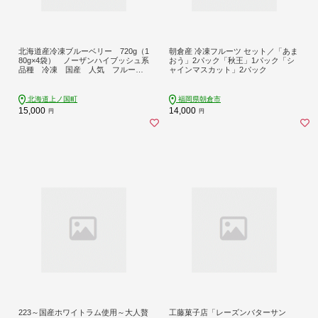
北海道産冷凍ブルーベリー 720g（1
朝倉産 冷凍フルーツ セット／「あま
80g×4袋） ノーザンハイブッシュ系
おう」2パック「秋王」1パック「シ
品種 冷凍 国産 人気 フルー
ャインマスカット」2パック
ツ 果物 くだもの スイーツ 加
工品 ポリフェノール
北海道上ノ国町
福岡県朝倉市
15,000
14,000
円
円
223～国産ホワイトラム使用～大人贅
工藤菓子店「レーズンバターサン