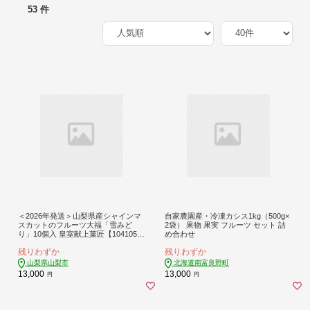
53 件
＜2026年発送＞山梨県産シャインマ
自家農園産・冷凍カシス1kg（500g×
スカットのフルーツ大福「雪みど
2袋） 果物 果実 フルーツ セット 詰
り」10個入 皇室献上菓匠【104105
め合わせ
0】
残りわずか
残りわずか
山梨県山梨市
北海道南富良野町
13,000
13,000
円
円