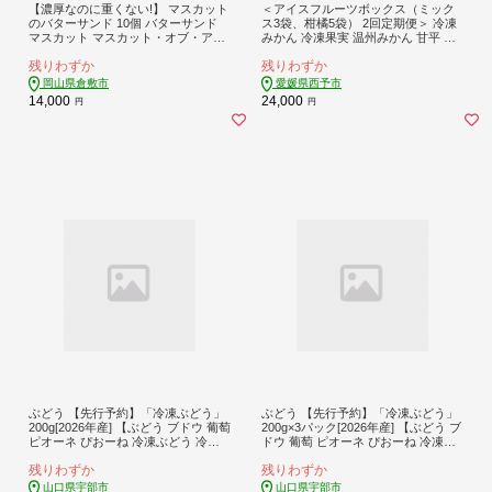
【濃厚なのに重くない!】 マスカット
＜アイスフルーツボックス（ミック
のバターサンド 10個 バターサンド
ス3袋、柑橘5袋） 2回定期便＞ 冷凍
マスカット マスカット・オブ・アレ
みかん 冷凍果実 温州みかん 甘平 ぽ
キサンドリア スイーツ デザート 洋
んかん せとか いちご ぶどう 果物 く
残りわずか
残りわずか
菓子 菓子 おかし 焼き菓子
だもの 渡江から一歩を踏み出す会 愛
媛県 西予市【冷凍】『お申込み月の
岡山県倉敷市
愛媛県西予市
翌月より配送を開始します』
14,000
24,000
円
円
ぶどう 【先行予約】「冷凍ぶどう」
ぶどう 【先行予約】「冷凍ぶどう」
200g[2026年産] 【ぶどう ブドウ 葡萄
200g×3パック[2026年産] 【ぶどう ブ
ピオーネ ぴおーね 冷凍ぶどう 冷凍
ドウ 葡萄 ピオーネ ぴおーね 冷凍ぶ
果物 くだもの クダモノ フルーツ 果
どう 冷凍 果物 くだもの クダモノ フ
残りわずか
残りわずか
実 農薬不使用 化学肥料不使用 有機J
ルーツ 果実 農薬不使用 化学肥料不
AS認証 無選別 おやつ デザート 返礼
使用 有機JAS認証 無選別 おやつ デ
山口県宇部市
山口県宇部市