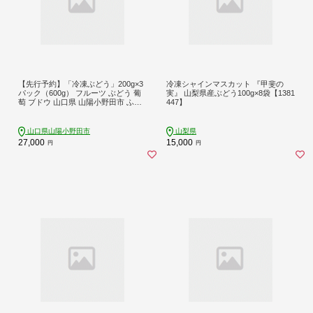
【先行予約】「冷凍ぶどう」200g×3
冷凍シャインマスカット 『甲斐の
パック（600g） フルーツ ぶどう 葡
実』 山梨県産ぶどう100g×8袋【1381
萄 ブドウ 山口県 山陽小野田市 ふる
447】
さと納税 F6L-1074
山口県山陽小野田市
山梨県
27,000
15,000
円
円