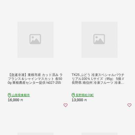
【急速冷凍】東根市産 カット済み ラ
TK25 ぶどう 冷凍スペシャルパウチ
フランス＆シャインマスカット 各50
リアル100％ Lサイズ（95g） 5個 //
0g 東根農産センター提供 hi027-255
長野県 南信州 冷凍フルーツ 冷凍パ
ウチ パウチ シャーベット スムージ
ー 無添加 無加糖 無加水 葡萄 シャイ
ンマスカット ナガノパープル クイン
山形県東根市
長野県松川町
ルージュ
16,000
13,000
円
円