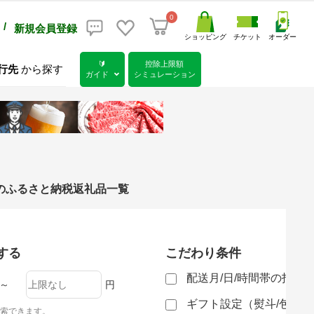
0
/
新規会員登録
ショッピング
チケット
オーダー
🔰
控除上限額
行先
から探す
ガイド
シミュレーション
のふるさと納税返礼品一覧
する
こだわり条件
配送月/日/時間帯の指定
～
円
ギフト設定（熨斗/包装
索できます。