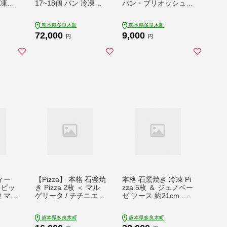
冷凍パ
17~18個 パン 冷凍パ
パン・ブリオッシュ・
食べ比
ン おやつ 朝食 食べ比
チョコマーブル》 パ
ン 惣
べ 食パン 菓子パン 惣
ン 冷凍パン おやつ 朝
熊本県多良木町
熊本県多良木町
0506
菜パン 人気 112-0507
食 食べ比べ 食パン 菓
72,000
9,000
子パン 人気 112-0601
円
円
ィー
【Pizza】 本格 石釜焼
本格 石窯焼き 冷凍 Pi
 ピッ
き Pizza 2枚 ＜ マル
zza 5枚 ＆ ジェノベー
種 マル
ゲリータ / チチニエリ
ゼ ソース 約21cm 【
 05
＞ ＆ 塩パン ＆ ソフ
ピザ モッツアレラチ
トフランス セット 冷
ーズ使用のピザ マル
熊本県多良木町
熊本県多良木町
凍 ピザ ちりめんじゃ
ゲリータピザ クアト