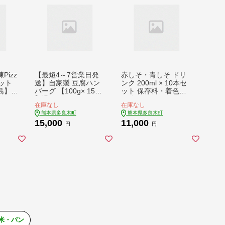
izz
【最短4～7営業日発
赤しそ・青しそ ドリ
ット
送】自家製 豆腐ハン
ンク 200ml × 10本セ
島】
バーグ 【100g× 15個
ット 保存料・着色料
】温めるだけ ふっく
不使用 ≪ ポリフェノ
在庫なし
在庫なし
ら ヘルシー ハンバー
ール ・ コラーゲン・
熊本県多良木町
熊本県多良木町
グ 調理済 濃厚 豆腐
ビタミン ≫ 美容 健康
15,000
11,000
九州産 牛肉 豚肉 ミン
栄養豊富 紫蘇 しそ 天
円
円
チ 熊本県 産 大豆 フ
然水 115-0602
クユタカ ふくゆたか
115-0505
 米・パン