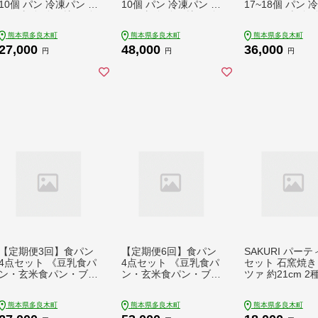
10個 パン 冷凍パン お
10個 パン 冷凍パン お
17~18個 パン 
やつ 朝食 食べ比べ 食
やつ 朝食 食べ比べ 食
ン おやつ 朝食 
パン 菓子パン 惣菜パ
パン 菓子パン 惣菜パ
べ 食パン 菓子パ
熊本県多良木町
熊本県多良木町
熊本県多良木町
ン 人気 112-0504
ン 人気 112-0505
菜パン 人気 112-
27,000
48,000
36,000
円
円
円
【定期便3回】食パン
【定期便6回】食パン
SAKURI パーテ
4点セット 《豆乳食パ
4点セット 《豆乳食パ
セット 石窯焼き
ン・玄米食パン・ブリ
ン・玄米食パン・ブリ
ツァ 約21cm 2
オッシュ・チョコマー
オッシュ・チョコマー
ゲリータ キッシュ
ブル》 パン 冷凍パン
ブル》 パン 冷凍パン
9-0284
熊本県多良木町
熊本県多良木町
熊本県多良木町
おやつ 朝食 食べ比べ
おやつ 朝食 食べ比べ