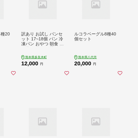
種20
訳あり お試し パンセ
ルコラベーグル8種40
ット 17~18個 パン 冷
個セット
凍パン おやつ 朝食 食
べ比べ 食パン 菓子パ
ン 惣菜パン 常備 冷凍
熊本県多良木町
熊本県八代市
人気 112-0502
12,000
20,000
円
円