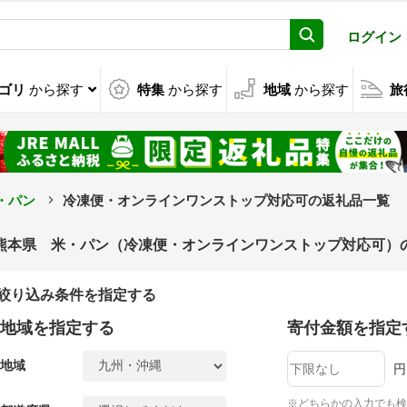
ログイン
ゴリ
から探す
特集
から探す
地域
から探す
旅
・パン
冷凍便・オンラインワンストップ対応可の返礼品一覧
熊本県 米・パン（冷凍便・オンラインワンストップ対応可）
絞り込み条件を指定する
地域を指定する
寄付金額を指定
地域
円
※どちらかの入力でも検