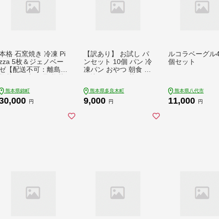
本格 石窯焼き 冷凍 Pi
【訳あり】 お試し パ
ルコラベーグル4
zza 5枚＆ジェノベー
ンセット 10個 パン 冷
個セット
ゼ【配送不可：離島】
凍パン おやつ 朝食 食
惣菜パン 加工品 惣菜
べ比べ 食パン 菓子パ
ソース
ン 惣菜パン 常備 冷凍
熊本県錦町
熊本県多良木町
熊本県八代市
人気 1万円 以下 112-
30,000
9,000
11,000
0501
円
円
円