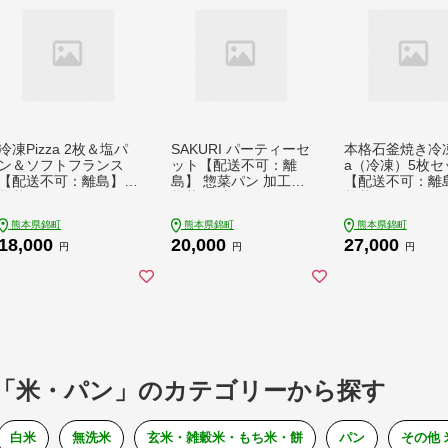
冷凍Pizza 2枚＆塩パ
SAKURI パーティーセ
本格石釜焼き冷凍P
ン＆ソフトフランス
ット【配送不可：離
a（冷凍）5枚セ
【配送不可：離島】
島】 惣菜パン 加工品
【配送不可：離
惣菜パン ピザ
惣菜 冷凍 ソース ピザ
惣菜パン
熊本県錦町
熊本県錦町
熊本県錦町
18,000
20,000
27,000
円
円
円
「米・パン」のカテゴリーから探す
白米
無洗米
玄米・雑穀米・もち米・餅
パン
その他