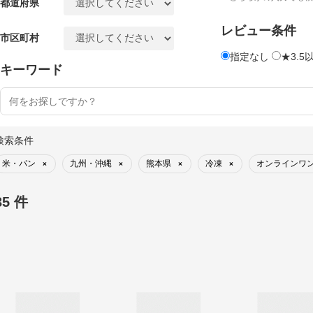
都道府県
レビュー条件
市区町村
指定なし
★3.5
キーワード
検索条件
米・パン
九州・沖縄
熊本県
冷凍
オンラインワ
×
×
×
×
35 件