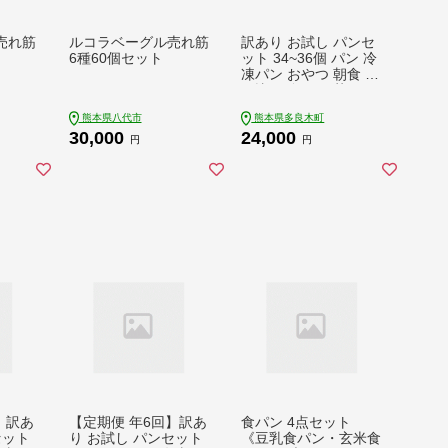
売れ筋
ルコラベーグル売れ筋
訳あり お試し パンセ
6種60個セット
ット 34~36個 パン 冷
凍パン おやつ 朝食 食
べ比べ 食パン 菓子パ
ン 惣菜パン 人気 112-
熊本県八代市
熊本県多良木町
0503
30,000
24,000
円
円
】訳あ
【定期便 年6回】訳あ
食パン 4点セット
セット
り お試し パンセット
《豆乳食パン・玄米食