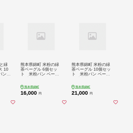
と緑
熊本県錦町 米粉の緑
熊本県錦町 米粉の緑
 10
茶ベーグル 6個セッ
茶ベーグル 10個セッ
パン
ト 米粉パン ベーグ
ト 米粉パン ベーグ
ニサ
ル 小麦粉不使用 グル
ル 小麦粉不使用 グル
用 グ
テンフリー 米粉 緑茶
テンフリー 米粉 緑茶
熊本県錦町
熊本県錦町
粉 緑
もっちり ずっしり お
もっちり ずっしり お
16,000
21,000
いしい
いしい 朝食 軽食 ティ
いしい 朝食 軽食 ティ
円
円
ドメニ
ータイム おやつ 冷凍
ータイム おやつ 冷凍
アレン
パン アレンジ
パン アレンジ