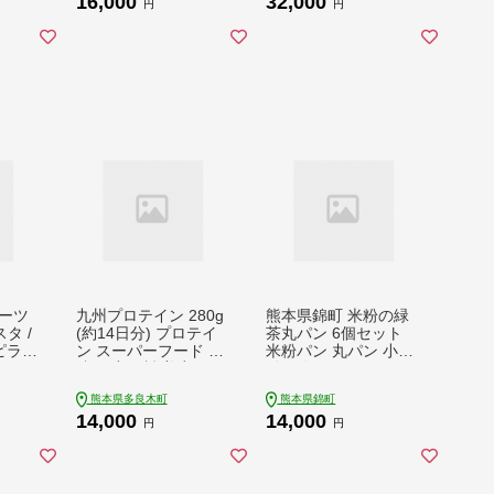
16,000
32,000
こ 大葉 ニンニク 059-
ロフォルマッジピザ
円
円
0283
フンギピザ チチニエ
リピザ ジェノベーゼ
ソースピザ 石窯焼き
ピザ 冷凍ピザ 本格ピ
ザ 本格 ピッツァ 】 0
59-0282
ーツ
九州プロテイン 280g
熊本県錦町 米粉の緑
タ /
(約14日分) プロテイ
茶丸パン 6個セット
ピラフ
ン スーパーフード 黒
米粉パン 丸パン 小麦
スーパ
糖 国産原料 美容 と
粉不使用 グルテンフ
 美容
健康 115-0605
リー 米粉 緑茶 もっち
熊本県多良木町
熊本県錦町
 びー
り おいしい 朝食 間食
14,000
14,000
 パス
冷凍パン 常備 アレン
円
円
乳酸菌
ジ
5-06