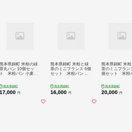
熊本県錦町 米粉の緑
熊本県錦町 米粉と緑
熊本県錦町 米粉
茶丸パン 10個セッ
茶のミニフランス 6個
茶のミニフランス
ト 米粉パン 小麦粉
セット 米粉パン フ
個セット 米粉
不使用 グルテンフリ
ランスパン ミニサイ
フランスパン ミ
ー 米粉 緑茶 もっちり
ズ 小麦粉不使用 グル
イズ 小麦粉不使
熊本県錦町
熊本県錦町
熊本県錦町
おいしい 朝食 間食 冷
テンフリー 米粉 緑茶
ルテンフリー 米
17,000
16,000
20,000
凍パン 常備 アレンジ
もっちり おいしい 朝
茶 もっちり お
円
円
円
食 夕食 サイドメニュ
朝食 夕食 サイ
ー 冷凍パン アレンジ
ュー 冷凍パン 
ジ