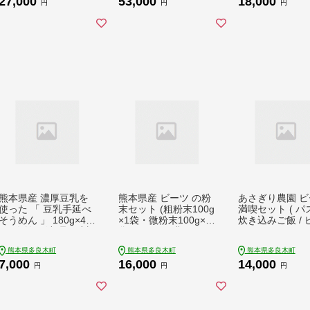
27,000
53,000
18,000
食パン 菓子パン 人気
食パン 菓子パン 人気
円
円
円
定期便 112-0602
定期便 112-0603
熊本県産 濃厚豆乳を
熊本県産 ビーツ の粉
あさぎり農園 ビ
使った 「 豆乳手延べ
末セット (粗粉末100g
満喫セット ( パス
そうめん 」 180g×4袋
×1袋・微粉末100g×1
炊き込みご飯 / 
（8人前） 涼 暑さ 対
袋) あさぎり農園 スー
/ スムージー ) 
策 ヘルシー 素麺 ソー
パーフード 栄養豊富
ーフード ビーツ
熊本県多良木町
熊本県多良木町
熊本県多良木町
メン モチモチ 豆乳 濃
美容 健康 115-0603
健康 熊本産 国産
7,000
16,000
14,000
厚 大豆 栄養 美容 115
つ トマト ピラフ
円
円
円
-0506
タ スムージー 
腸活 くまモン 11
04