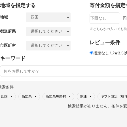
地域を指定する
寄付金額を指定
地域
円
※どちらかの入力でも検
都道府県
レビュー条件
市区町村
指定なし
★3.5
キーワード
検索条件
四国
高知県
高知県馬路村
冷凍
ギフト設定（熨斗
×
×
×
×
検索結果がありません。条件を