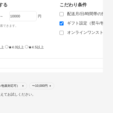
する
こだわり条件
配送月/日/時間帯の指定
～
円
ギフト設定（熨斗/包装
索できます。
オンラインワンストップ
以上
★4.0以上
★4.5以上
/包装対応可）
〜10,000円
×
×
変えてお試しください。