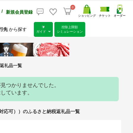
0
/
新規会員登録
ショッピング
チケット
オーダー
🔰
控除上限額
行先
から探す
ガイド
シミュレーション
の返礼品一覧
が見つかりませんでした。
示しています。
包装対応可））のふるさと納税返礼品一覧