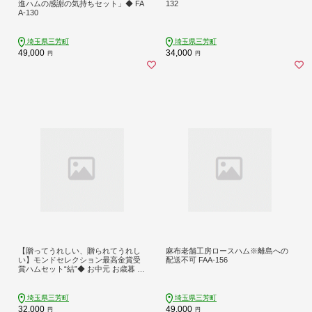
進ハムの感謝の気持ちセット」◆ FA
132
A-130
埼玉県三芳町
埼玉県三芳町
49,000
34,000
円
円
【贈ってうれしい、贈られてうれし
麻布老舗工房ロースハム※離島への
い】モンドセレクション最高金賞受
配送不可 FAA-156
賞ハムセット“結”◆ お中元 お歳暮 ギ
フト 手土産 贈り物 熨斗 個包装 ハム
リヨナー FAA-149
埼玉県三芳町
埼玉県三芳町
32,000
49,000
円
円