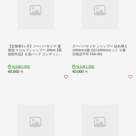
【定期便3ヶ月】スーパーサイヤ 濃
スーパーサイヤ シャンプー 詰め替え
密泡 スカルプシャンプー 180ml【医
1000ml×2個 合計2000mlセット ※着
薬部外品】＆泥パック コンディショ
日指定不可 FAA-061
ナー 150g【化粧品】メンズ セット
※着日指定不可 FAA-059
埼玉県三芳町
埼玉県三芳町
40,000
40,000
円
円