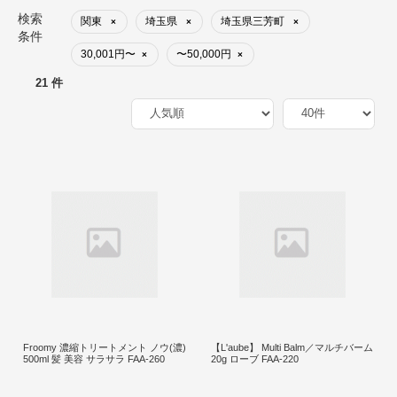
検索
関東
埼玉県
埼玉県三芳町
×
×
×
条件
30,001円〜
〜50,000円
×
×
21 件
Froomy 濃縮トリートメント ノウ(濃)
【L'aube】 Multi Balm／マルチバーム
500ml 髪 美容 サラサラ FAA-260
20g ローブ FAA-220