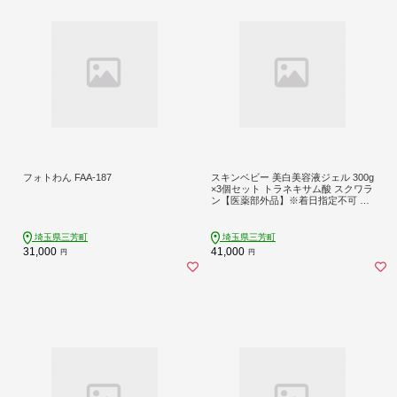
フォトわん FAA-187
スキンベビー 美白美容液ジェル 300g
×3個セット トラネキサム酸 スクワラ
ン【医薬部外品】※着日指定不可 FA
A-197
埼玉県三芳町
埼玉県三芳町
31,000
41,000
円
円