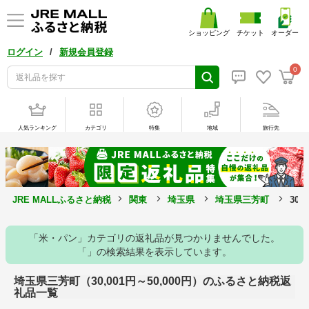
ショッピング
チケット
オーダー
/
ログイン
新規会員登録
0
人気ランキング
カテゴリ
特集
地域
旅行先
JRE MALLふるさと納税
関東
埼玉県
埼玉県三芳町
30,
「米・パン」カテゴリの返礼品が見つかりませんでした。
「」の検索結果を表示しています。
埼玉県三芳町（30,001円～50,000円）のふるさと納税返
礼品一覧