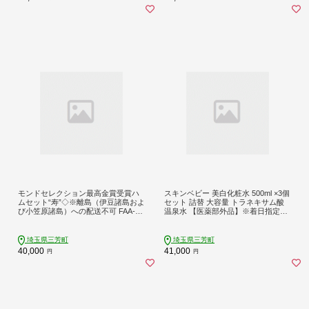
モンドセレクション最高金賞受賞ハ
スキンベビー 美白化粧水 500ml ×3個
ムセット“寿”◇※離島（伊豆諸島およ
セット 詰替 大容量 トラネキサム酸
び小笠原諸島）への配送不可 FAA-17
温泉水 【医薬部外品】※着日指定不
5
可 FAA-183
埼玉県三芳町
埼玉県三芳町
40,000
41,000
円
円