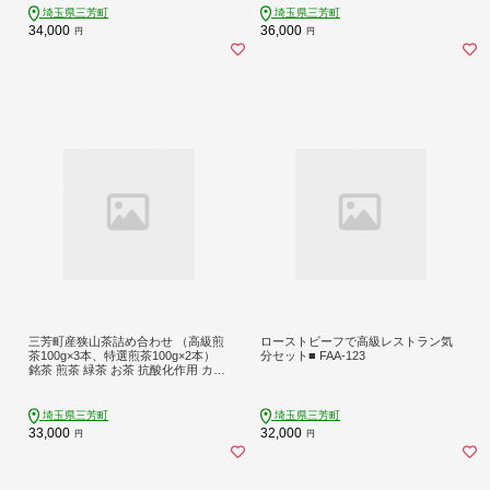
埼玉県三芳町
埼玉県三芳町
34,000
36,000
円
円
三芳町産狭山茶詰め合わせ （高級煎
ローストビーフで高級レストラン気
茶100g×3本、特選煎茶100g×2本）
分セット■ FAA-123
銘茶 煎茶 緑茶 お茶 抗酸化作用 カテ
キン 鮮やか 色合い 旨み 渋み 茶匠の
技 国産 FAA-115
埼玉県三芳町
埼玉県三芳町
33,000
32,000
円
円