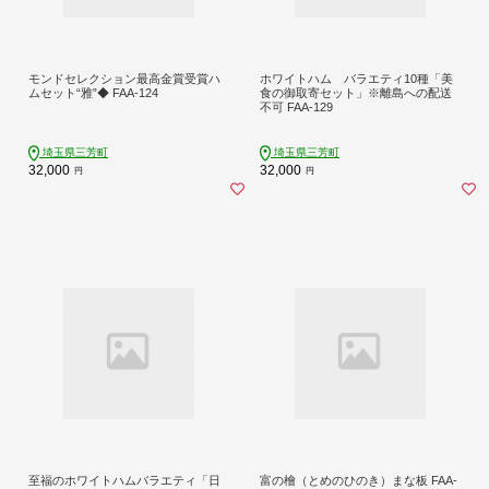
モンドセレクション最高金賞受賞ハ
ホワイトハム バラエティ10種「美
ムセット“雅”◆ FAA-124
食の御取寄セット」※離島への配送
不可 FAA-129
埼玉県三芳町
埼玉県三芳町
32,000
32,000
円
円
至福のホワイトハムバラエティ「日
富の檜（とめのひのき）まな板 FAA-