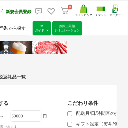
0
/
新規会員登録
ショッピング
チケット
オーダー
🔰
控除上限額
行先
から探す
ガイド
シミュレーション
納税返礼品一覧
する
こだわり条件
配送月/日/時間帯の指定
～
円
ギフト設定（熨斗/包装
索できます。