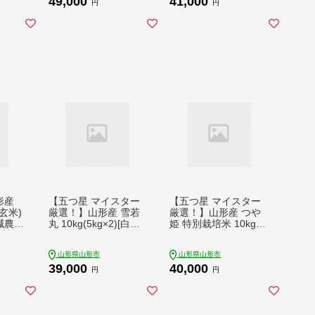
49,000
41,000
円
円
形産
【五つ星 マイスター
【五つ星 マイスター
玄米)
厳選！】山形産 雪若
厳選！】山形産 つや
減農
丸 10kg(5kg×2)[白米]
姫 特別栽培米 10kg(5
肥料
FZ25-956
kg×2袋) [白米] FZ25-
ブトエ
953
山形県山形市
山形県山形市
さんの
39,000
40,000
生物を
円
円
ーコム