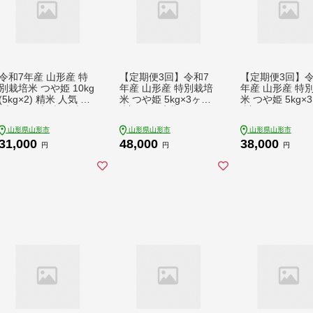
令和7年産 山形産 特
【定期便3回】令和7
【定期便3回】令
別栽培米 つや姫 10kg
年産 山形産 特別栽培
年産 山形産 特
(5kg×2) 精米 人気 米
米 つや姫 5kg×3ヶ月
米 つや姫 5kg×
ブランド米 米 精米し
(計15kg) 定期便 人気
(計15kg) FY26-
たて 山形 FY25-488
米 ブランド米 精米し
山形県山形市
山形県山形市
山形県山形市
たて 山形 FY25-486
31,000
48,000
38,000
円
円
円