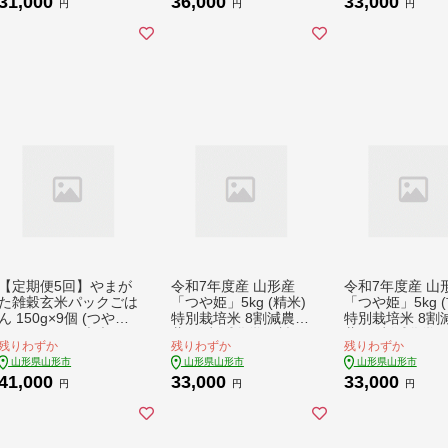
31,000
36,000
33,000
円
円
円
【定期便5回】やまが
令和7年度産 山形産
令和7年度産 山
た雑穀玄米パックごは
「つや姫」5kg (精米)
「つや姫」5kg (
ん 150g×9個 (つや
特別栽培米 8割減農
特別栽培米 8割
姫・スーパー大麦・も
薬・9割減化学肥料
薬・9割減化学
残りわずか
残りわずか
残りわずか
ち麦 3種ブレンド) ラ
（当地比）【カブトエ
（当地比）【カ
山形県山形市
山形県山形市
山形県山形市
ベルレス 訳あり 山形
ビが泳ぐほそやさんの
ビが泳ぐほそや
41,000
33,000
33,000
パックライス 備蓄 保
田んぼから】微生物を
田んぼから】微
円
円
円
存 パックライス FZ25
活性化させるワーコム
活性化させるワ
-173
栽培 FY25-125
栽培 FY25-126