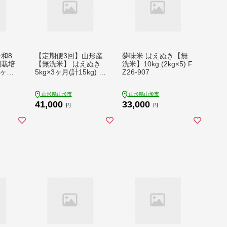
和8
【定期便3回】山形産
夢味米 はえぬき【無
別栽培
【無洗米】 はえぬき
洗米】10kg (2kg×5) F
3ヶ月
5kg×3ヶ月(計15kg) F
Z26-907
027
Z26-897
山形県山形市
山形県山形市
41,000
33,000
円
円