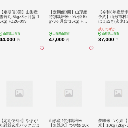
【定期便3回】山形産
【定期便3回】山形産
【令和8年産新
雪若丸 5kg×3ヶ月(計1
特別栽培米 つや姫 5k
予約】山形市村
5kg) FZ26-899
g×3ヶ月(計15kg) FZ2
はえぬき(玄米) 2
6-895
(10kg×2) FZ26-
残りわずか
山形県山形市
山形県山形市
山形県山形市
44,000
47,000
37,000
円
円
円
【定期便6回】やまが
山形産 特別栽培米
夢味米 つや姫【
た雑穀玄米パックごは
【無洗米】つや姫 10k
米】10kg (2kg×5