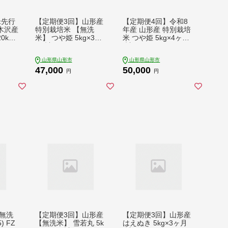
米先行
【定期便3回】山形産
【定期便4回】令和8
木沢産
特別栽培米 【無洗
年産 山形産 特別栽培
0kg
米】 つや姫 5kg×3ヶ
米 つや姫 5kg×4ヶ月
871
月(計15kg) FZ26-894
(計20kg) FY26-028
山形県山形市
山形県山形市
47,000
50,000
円
円
無洗
【定期便3回】山形産
【定期便3回】山形産
) FZ
【無洗米】 雪若丸 5k
はえぬき 5kg×3ヶ月