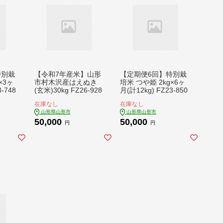
特別栽
【令和7年産米】山形
【定期便6回】特別栽
×3ヶ
市村木沢産はえぬき
培米 つや姫 2kg×6ヶ
-748
(玄米)30kg FZ26-928
月(計12kg) FZ23-850
在庫なし
在庫なし
山形県山形市
山形県山形市
50,000
50,000
円
円