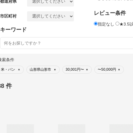
都道府県
レビュー条件
市区町村
指定なし
★3.5
キーワード
検索条件
米・パン
山形県山形市
30,001円〜
〜50,000円
×
×
×
×
38 件