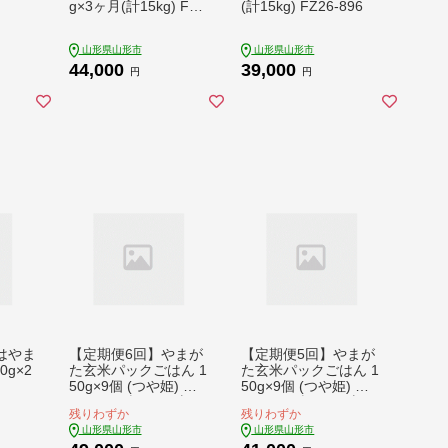
g×3ヶ月(計15kg) FZ2
(計15kg) FZ26-896
6-898
山形県山形市
山形県山形市
44,000
39,000
円
円
はやま
【定期便6回】やまが
【定期便5回】やまが
0g×2
た玄米パックごはん 1
た玄米パックごはん 1
50g×9個 (つや姫) ラ
50g×9個 (つや姫) ラ
ベルレス 訳あり 山形
ベルレス 訳あり 山形
残りわずか
残りわずか
パックライス 備蓄 保
パックライス 備蓄 保
山形県山形市
山形県山形市
存 FZ25-164
存 FZ25-165