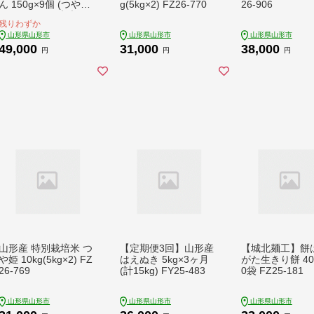
ん 150g×9個 (つや
g(5kg×2) FZ26-770
26-906
姫・スーパー大麦・も
残りわずか
ち麦 3種ブレンド) ラ
山形県山形市
山形県山形市
山形県山形市
ベルレス 訳あり 山形
49,000
31,000
38,000
パックライス 備蓄 保
円
円
円
存 パックライス FZ25
-172
山形産 特別栽培米 つ
【定期便3回】山形産
【城北麺工】餅
や姫 10kg(5kg×2) FZ
はえぬき 5kg×3ヶ月
がた生きり餅 40
26-769
(計15kg) FY25-483
0袋 FZ25-181
山形県山形市
山形県山形市
山形県山形市