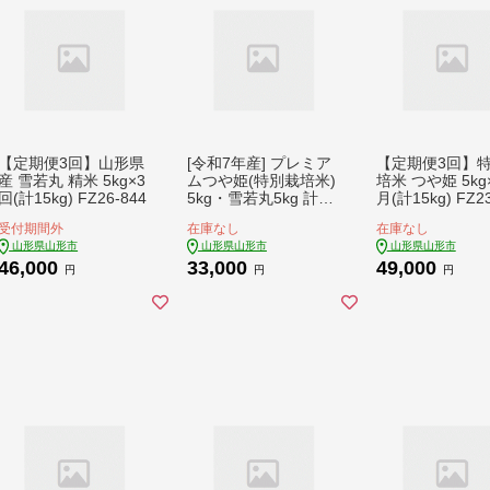
【定期便3回】山形県
[令和7年産] プレミア
【定期便3回】
産 雪若丸 精米 5kg×3
ムつや姫(特別栽培米)
培米 つや姫 5kg
回(計15kg) FZ26-844
5kg・雪若丸5kg 計10
月(計15kg) FZ23
kg FZ23-686
受付期間外
在庫なし
在庫なし
山形県山形市
山形県山形市
山形県山形市
46,000
33,000
49,000
円
円
円