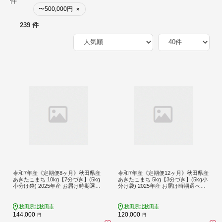
件
〜500,000円
×
239 件
令和7年産《定期便8ヶ月》秋田県産
令和7年産《定期便12ヶ月》秋田県産
あきたこまち 10kg【7分づき】(5kg
あきたこまち 5kg【3分づき】(5kg小
小分け袋) 2025年産 お届け時期選べ
分け袋) 2025年産 お届け時期選べる
る お届け周期調整可能 隔月に調整O
お届け周期調整可能 隔月に調整OK
K お米 おおもり [おおもり 秋田 お米
お米 おおもり [おおもり 秋田 お米 あ
あきたこまち 米どころ 東北 北秋田
きたこまち 米どころ 東北 北秋田市
秋田県北秋田市
秋田県北秋田市
市 定期便 毎月お届け]
定期便 毎月お届け]
144,000
120,000
円
円