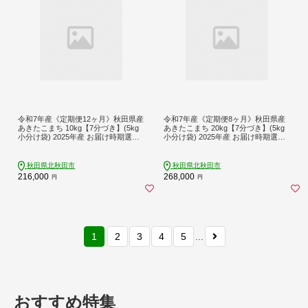
令和7年産《定期便12ヶ月》秋田県産
令和7年産《定期便8ヶ月》秋田県産
あきたこまち 10kg【7分づき】(5kg
あきたこまち 20kg【7分づき】(5kg
小分け袋) 2025年産 お届け時期選べ
小分け袋) 2025年産 お届け時期選べ
る お届け周期調整可能 隔月に調整O
る お届け周期調整可能 隔月に調整O
K お米 おおもり [おおもり 秋田 お米
K お米 おおもり [おおもり 秋田 お米
あきたこまち 米どころ 東北 北秋田
あきたこまち 米どころ 東北 北秋田
秋田県北秋田市
秋田県北秋田市
市 定期便 毎月お届け]
市 定期便 毎月お届け]
216,000
268,000
円
円
1
2
3
4
5
...
おすすめ特集