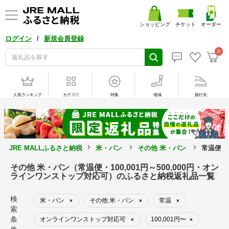
ショッピング
チケット
オーダー
/
ログイン
新規会員登録
0
人気ランキング
カテゴリ
特集
地域
旅行先
JRE MALLふるさと納税
米・パン
その他 米・パン
常温便・
その他 米・パン（常温便・100,001円～500,000円・オン
ラインワンストップ対応可）のふるさと納税返礼品一覧
検
米・パン
その他 米・パン
常温
×
×
×
索
条
オンラインワンストップ対応可
100,001円〜
×
×