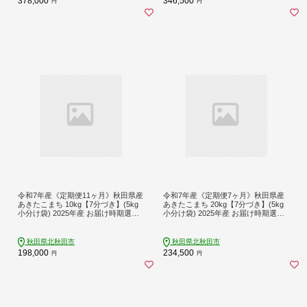
378,000
346,500
円
円
令和7年産《定期便11ヶ月》秋田県産
令和7年産《定期便7ヶ月》秋田県産
あきたこまち 10kg【7分づき】(5kg
あきたこまち 20kg【7分づき】(5kg
小分け袋) 2025年産 お届け時期選べ
小分け袋) 2025年産 お届け時期選べ
る お届け周期調整可能 隔月に調整O
る お届け周期調整可能 隔月に調整O
K お米 おおもり [おおもり 秋田 お米
K お米 おおもり [おおもり 秋田 お米
あきたこまち 米どころ 東北 北秋田
あきたこまち 米どころ 東北 北秋田
秋田県北秋田市
秋田県北秋田市
市 定期便 毎月お届け]
市 定期便 毎月お届け]
198,000
234,500
円
円