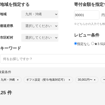
地域を指定する
寄付金額を指定
地域
円
※どちらかの入力でも検
都道府県
レビュー条件
市区町村
指定なし
★3.5
キーワード
検索条件
九州・沖縄
ギフト設定（熨斗/包装対応可）
30,001円〜
〜
×
×
×
125 件