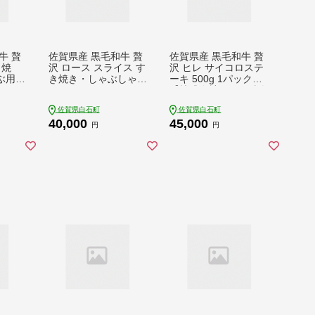
牛 贅
佐賀県産 黒毛和牛 贅
佐賀県産 黒毛和牛 贅
き焼
沢 ロース スライス す
沢 ヒレ サイコロステ
ぶ用
き焼き・しゃぶしゃぶ
ーキ 500g 1パック
ロース
用 1kg（500g×2パッ
【株式会社いろは精肉
3パッ
ク） 【株式会社いろ
店】 [IAG013]
佐賀県白石町
佐賀県白石町
いろは
は精肉店】 [IAG012]
40,000
45,000
08]
円
円