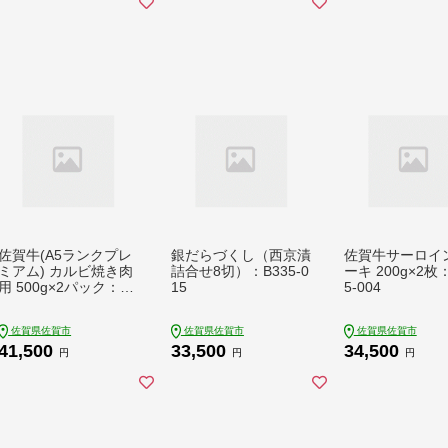
佐賀牛(A5ランクプレ
銀だらづくし（西京漬
佐賀牛サーロイ
ミアム) カルビ焼き肉
詰合せ8切）：B335-0
ーキ 200g×2枚
用 500g×2パック：B4
15
5-004
15-001
佐賀県佐賀市
佐賀県佐賀市
佐賀県佐賀市
41,500
33,500
34,500
円
円
円