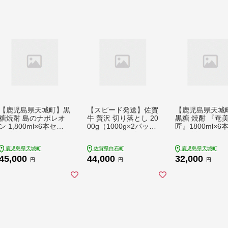
【鹿児島県天城町】黒
【スピード発送】佐賀
【鹿児島県天城
糖焼酎 島のナポレオ
牛 贅沢 切り落とし 20
黒糖 焼酎 『奄
ン 1,800ml×6本セッ
00g（1000g×2パッ
匠』1800ml×6
ト 合計10.8L 瓶 酒 焼
ク） 1枚1枚丁寧に巻
ック 計10.8L お
酎
いてお届け！【株式会
鹿児島県 天城町
鹿児島県天城町
佐賀県白石町
鹿児島県天城町
社いろは精肉店】 [IA
45,000
44,000
32,000
G044]
円
円
円