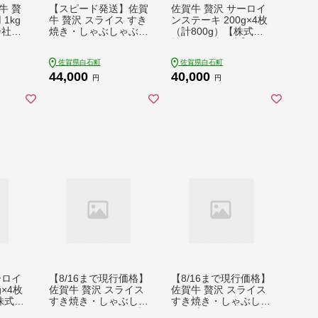
牛 贅
【スピード発送】佐賀
佐賀牛 贅沢 サーロイ
1kg
牛 贅沢 スライス すき
ンステーキ 200g×4枚
会社い
焼き・しゃぶしゃぶ用
（計800g）【株式会
G02
赤身 モモ 1.5kg（750
社いろは精肉店】 [IA
g×2パック）【株式会
G047]
佐賀県白石町
佐賀県白石町
社いろは精肉店】 [IA
44,000
40,000
G033]
円
円
ーロイ
【8/16まで現行価格】
【8/16まで現行価格】
g×4枚
佐賀牛 贅沢 スライス
佐賀牛 贅沢 スライス
株式会
すき焼き・しゃぶしゃ
すき焼き・しゃぶしゃ
[IA
ぶ用 肩ロースorリブ
ぶ用 肩ロースorリブ