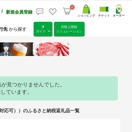
0
/
新規会員登録
ショッピング
チケット
オーダー
🔰
控除上限額
行先
から探す
ガイド
シミュレーション
品が見つかりませんでした。
示しています。
/包装対応可））のふるさと納税返礼品一覧