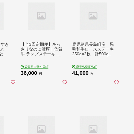
】すき
【全3回定期便】あっ
鹿児島県長島町産 黒
ぶ
さりなのに濃厚！佐賀
毛和牛ロースステーキ
とバ
牛 ランプステーキ 計
250g×2枚 計500g_f-
 500
300g（150g×2枚） 約
miyaji-7025
 吉野ヶ
2人前 吉野ヶ里町/NIC
佐賀県吉野ヶ里町
鹿児島県長島町
T [F
K’S MEAT [FCY017]
36,000
41,000
円
円