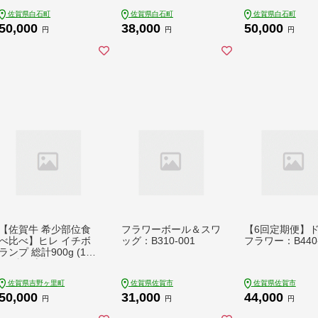
G048]
G052]
G053]
佐賀県白石町
佐賀県白石町
佐賀県白石町
50,000
38,000
50,000
円
円
円
【佐賀牛 希少部位食
フラワーボール＆スワ
【6回定期便】
べ比べ】ヒレ イチボ
ッグ：B310-001
フラワー：B440-
ランプ 総計900g (150
g×6枚) 吉野ヶ里町/NI
CK’S MEAT [FCY030]
佐賀県吉野ヶ里町
佐賀県佐賀市
佐賀県佐賀市
50,000
31,000
44,000
円
円
円