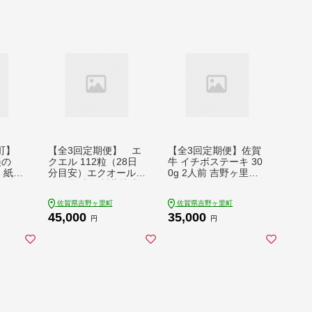
町】
【全3回定期便】 エ
【全3回定期便】佐賀
美の
クエル 112粒（28日
牛 イチボステーキ 30
本 紙パ
分目安）エクオール含
0g 2人前 吉野ヶ里町/
酒 酒
有食品 大塚製薬株式
NICK’S MEAT [FCY02
会社/吉野ヶ里町 [FDT
6]
佐賀県吉野ヶ里町
佐賀県吉野ヶ里町
002]
45,000
35,000
円
円