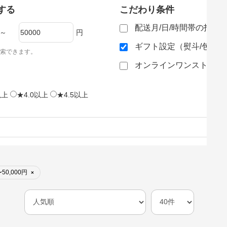
する
こだわり条件
配送月/日/時間帯の指定
～
円
ギフト設定（熨斗/包装
索できます。
オンラインワンストップ
以上
★4.0以上
★4.5以上
50,000円
×