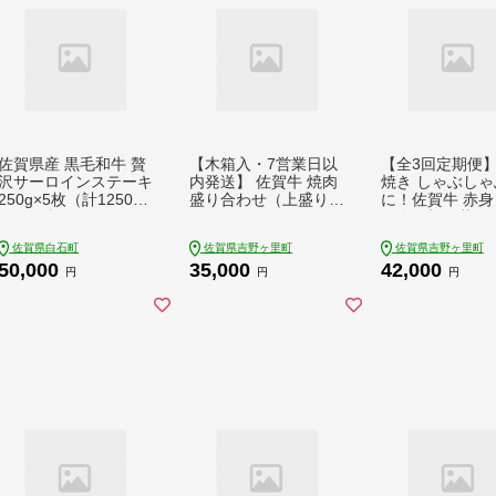
佐賀県産 黒毛和牛 贅
【木箱入・7営業日以
【全3回定期便
沢サーロインステーキ
内発送】 佐賀牛 焼肉
焼き しゃぶしゃ
250g×5枚（計1250
盛り合わせ（上盛り）
に！佐賀牛 赤身
g） /佐賀県ステーキ
A4-A5ランク 約1kg ス
ラ肉の切り落とし
和牛ステーキ 上質サ
ピード発送 吉野ヶ里
g（250g×2P）
佐賀県白石町
佐賀県吉野ヶ里町
佐賀県吉野ヶ里町
ーロイン 柔らかステ
町/meat shop FUKU
里町/NICK’S MEA
50,000
35,000
42,000
ーキ 旨味・コク溢れ
[FCX032]
CY014]
円
円
円
るステーキ 贈り物 贈
答 ステーキ 黒毛和種
ステーキ【株式会社い
ろは精肉店】 [IAG01
8]