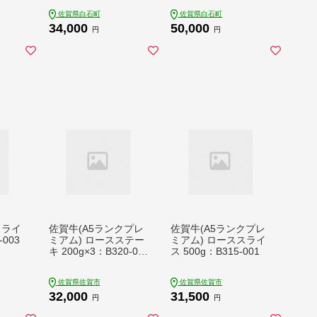
ロース 1000g（500g×
ロース 1500g（500g×
佐賀県白石町
佐賀県白石町
2パック）【株式会社
3パック）【株式会社
34,000
50,000
いろは精肉店】 [IAG0
いろは精肉店】 [IAG0
円
円
57]
58]
ドライ
佐賀牛(A5ランクプレ
佐賀牛(A5ランクプレ
003
ミアム) ロースステー
ミアム) ローススライ
キ 200g×3：B320-00
ス 500g：B315-001
1
佐賀県佐賀市
佐賀県佐賀市
32,000
31,500
円
円