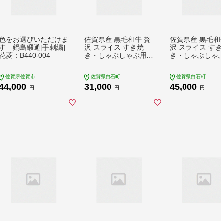
色をお選びいただけま
佐賀県産 黒毛和牛 贅
佐賀県産 黒毛和
す 鍋島緞通[手刺繍]
沢 スライス すき焼
沢 スライス す
花菱：B440-004
き・しゃぶしゃぶ用
き・しゃぶしゃ
肩ロース・リブロース
肩ロース・リブ
1000g（500g×2パッ
1.5kg （500g×
佐賀県佐賀市
佐賀県白石町
佐賀県白石町
ク）【株式会社いろは
ク）【株式会社
44,000
31,000
45,000
精肉店】 [IAG007]
精肉店】 [IAG0
円
円
円