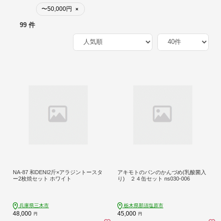
〜50,000円
×
99 件
NA-87 和DENI2斤×アラジントースタ
アキモトのパンのかんづめ(乳酸菌入
ー2枚焼セット ホワイト
り) ２４缶セット ns030-006
兵庫県三木市
栃木県那須塩原市
48,000
45,000
円
円