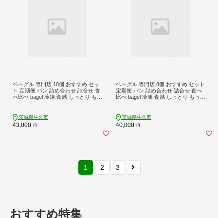
ベーグル 専門店 10個 おすすめ セッ
ベーグル 専門店 8個 おすすめ セット
ト 定期便 パン 詰め合わせ 詰合せ 食
定期便 パン 詰め合わせ 詰合せ 食べ
べ比べ bagel 冷凍 食感 しっとり もっ
比べ bagel 冷凍 食感 しっとり もっち
ちり おしゃれ まとめ買い お取り寄
り おしゃれ まとめ買い お取り寄せ
せグルメ 頒布会 【 全3回 隔月定期便
グルメ 頒布会 【 全3回 隔月定期便】
】《 種類おまかせ 》
《 種類おまかせ 》
茨城県牛久市
茨城県牛久市
43,000
40,000
円
円
1
2
3
おすすめ特集