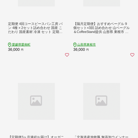
定期便 4回コースピースパン工房 パ
【隔月定期便】おすすめベーグル 9
ン 4種 × 2セット詰め合わせ 国産 こ
個セット×3回 詰め合わせ 山ベーグル
だわり 国産素材 冷凍 セット 定期便
＆CoffeeStand提供 山形県 東根市 hi0
ベーグル 食パン オーガニックレーズ
86-006
ン 天然酵母 有機全粒粉 国産小麦 三
温糖 瀬戸内の塩 太白胡麻油 よもぎ
愛媛県愛南町
山形県東根市
かぼちゃ バター リッチ 無添加 オー
36,000
36,000
円
円
ガニック 愛媛 熊本 宮崎 トースト パ
ン 安心 安全 高級 贈答 プレゼント 有
機栽培 海塩 高千穂バター 自然派
【定期便3ヶ月連続お届け】オーガニ
「北海道産放牧豚 無添加ウインナー