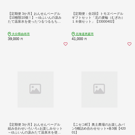
【定期便 3か月】おんせんベーグル
【定期便：全2回】トモヱベーグル
【10種類10個！】～ゆふいんの汲み
ギフトセット「北の麦輪（むぎわ）
たて温泉水を使ったつるつるもちも
１８個セット」【33000402】
ちのベーグル～
大分県由布市
北海道恵庭市
39,000
41,000
円
円
【定期便 3か月】おんせんベーグル
【ニセコ町】奥土農場のお楽しみパ
組み合わせいろいろ♪お楽しみセット
ン5種詰め合わせセット×各3個【420
～ゆふいんの汲みたて温泉水を使っ
01】