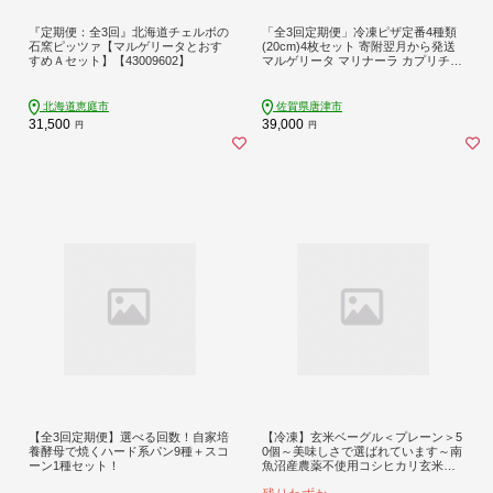
『定期便：全3回』北海道チェルボの
「全3回定期便」冷凍ピザ定番4種類
石窯ピッツァ【マルゲリータとおす
(20cm)4枚セット 寄附翌月から発送
すめＡセット】【43009602】
マルゲリータ マリナーラ カプリチョ
ーザ ツナコーン
北海道恵庭市
佐賀県唐津市
31,500
39,000
円
円
【全3回定期便】選べる回数！自家培
【冷凍】玄米ベーグル＜プレーン＞5
養酵母で焼くハード系パン9種＋スコ
0個～美味しさで選ばれています～南
ーン1種セット！
魚沼産農薬不使用コシヒカリ玄米ご
はん使用・無添加・個包装冷凍で１