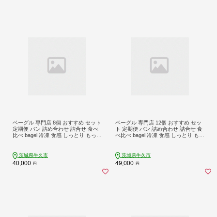
ベーグル 専門店 8個 おすすめ セット
ベーグル 専門店 12個 おすすめ セッ
定期便 パン 詰め合わせ 詰合せ 食べ
ト 定期便 パン 詰め合わせ 詰合せ 食
比べ bagel 冷凍 食感 しっとり もっち
べ比べ bagel 冷凍 食感 しっとり もっ
り おしゃれ まとめ買い お取り寄せ
ちり おしゃれ まとめ買い お取り寄
グルメ 頒布会 【 3ヶ月 連続定期便
せグルメ 頒布会 【 全3回 隔月定期
】《 種類おまかせ 》
便】《 種類おまかせ 》
茨城県牛久市
茨城県牛久市
40,000
49,000
円
円