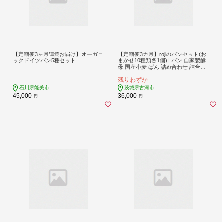
【定期便3ヶ月連続お届け】オーガニ
【定期便3カ月】rojiのパンセット(お
ックドイツパン5種セット
まかせ10種類各1個) | パン 自家製酵
母 国産小麦 ぱん 詰め合わせ 詰合せ
冷凍 食べ比べ セット おしゃれ おい
残りわずか
しい もっちり ギフト 贈答 プレゼン
ト ご褒美 茨城県 古河市 _EV02
石川県能美市
茨城県古河市
45,000
36,000
円
円