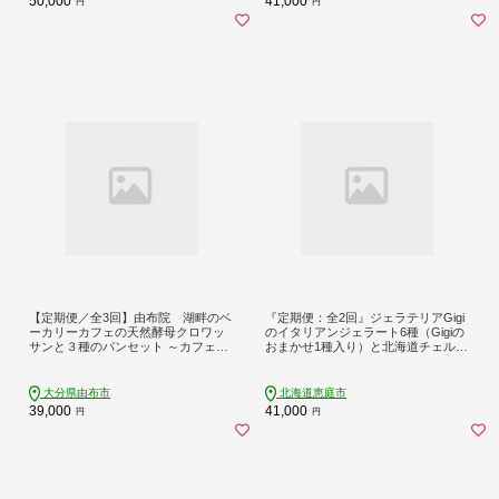
50,000
41,000
円
円
【定期便／全3回】由布院 湖畔のベ
『定期便：全2回』ジェラテリアGigi
ーカリーカフェの天然酵母クロワッ
のイタリアンジェラート6種（Gigiの
サンと３種のパンセット ～カフェラ
おまかせ1種入り）と北海道チェルボ
リューシュ～
の石窯ピッツァ【厳選ナポリ3種】
【43010002】
大分県由布市
北海道恵庭市
39,000
41,000
円
円