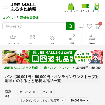
ショッピング
チケット
オーダー
/
ログイン
新規会員登録
0
人気ランキング
カテゴリ
特集
地域
旅行先
JRE MALLふるさと納税
米・パン
パン
30,001円～50,
パン（30,001円～50,000円・オンラインワンストップ対
応可）のふるさと納税返礼品一覧
検索
米・パン
パン
×
×
条件
オンラインワンストップ対応可
30,001円〜
×
×