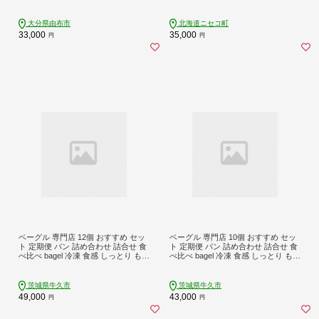
たつるつるもちもちのベーグル～
大分県由布市
北海道ニセコ町
33,000
35,000
円
円
ベーグル 専門店 12個 おすすめ セッ
ベーグル 専門店 10個 おすすめ セッ
ト 定期便 パン 詰め合わせ 詰合せ 食
ト 定期便 パン 詰め合わせ 詰合せ 食
べ比べ bagel 冷凍 食感 しっとり もっ
べ比べ bagel 冷凍 食感 しっとり もっ
ちり おしゃれ まとめ買い お取り寄
ちり おしゃれ まとめ買い お取り寄
せグルメ 頒布会 【 3ヶ月 連続定期便
せグルメ 頒布会 【 3ヶ月 連続定期便
】《 種類おまかせ 》
】《 種類おまかせ 》
茨城県牛久市
茨城県牛久市
49,000
43,000
円
円