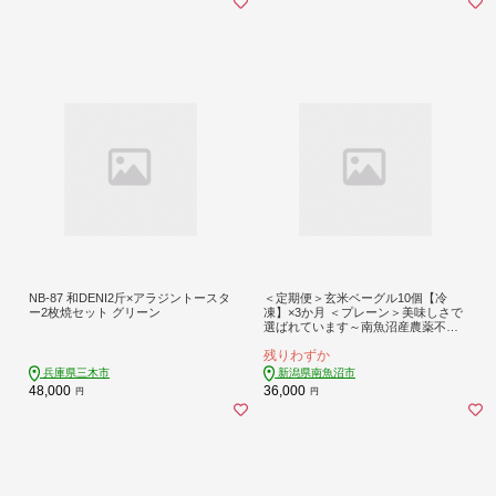
NB-87 和DENI2斤×アラジントースタ
＜定期便＞玄米ベーグル10個【冷
ー2枚焼セット グリーン
凍】×3か月 ＜プレーン＞美味しさで
選ばれています～南魚沼産農薬不使
用コシヒカリ玄米ごはん使用・無添
残りわずか
加・個包装冷凍で１年保存可・栄養
豊富_BR【定期便 玄米 ベーグル もち
兵庫県三木市
新潟県南魚沼市
もち もっちり】
48,000
36,000
円
円