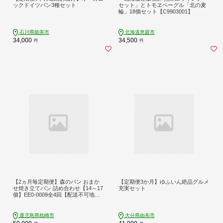
ックドイツパン3種セット
セット」とトモヱベーグル「北の麦
輪」18個セット【C9903001】
石川県能美市
北海道恵庭市
34,000
34,500
円
円
【2ヵ月毎定期便】森のパン おまか
【定期便3か月】ゆふいん絶品グルメ
せ焼き立てパン 詰め合わせ【14～17
充実セット
個】EE0-0009全4回【配送不可地
域：離島】【4075012】
鹿児島県枕崎市
大分県由布市