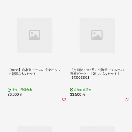
【BeBe】自家製チーズの冷凍ピッツ
『定期便：全3回』北海道チェルボの
ァ 贅沢な6枚セット
石窯ピッツァ【嬉しい2枚セット】
【43009302】
神奈川県鎌倉市
北海道恵庭市
36,000
33,500
円
円