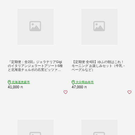
『定期便：全2回』ジェラテリアGigi
【定期便 全4回】ゆふの朝はこれ！
のイタリアンジェラートアソート6種
モーニング お楽しみセット（牛乳・
と北海道チェルボの石窯ピッツァ
ベーグルなど）
【厳選ナポリ3種】【43009902】
北海道恵庭市
大分県由布市
41,000
47,000
円
円