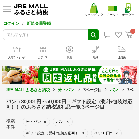
ショッピング
チケット
オーダー
/
ログイン
新規会員登録
0
人気ランキング
カテゴリ
特集
地域
旅行先
JRE MALLふるさと納税
米・パン
3ページ目
パン
3ペー
パン（30,001円～50,000円・ギフト設定（熨斗/包装対応
可））のふるさと納税返礼品一覧 3ページ目
検索
米・パン
パン
×
×
条件
ギフト設定（熨斗/包装対応可）
30,001円〜
×
×