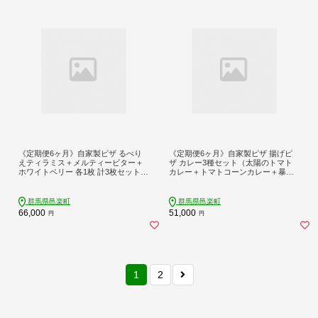
《定期便6ヶ月》自家製ピザ るべり
《定期便6ヶ月》自家製ピザ 揚げピ
えティラミス＋メルティービター＋
ザ カレー3種セット（太陽のトマト
ホワイトベリー 各1枚 計3枚セット
カレー＋トマトコーンカレー＋暴れ
【冷凍】邑楽町 るべりえ
ん坊帆立カレー）各1個 計3個【冷
凍】邑楽町 るべりえ
群馬県邑楽町
群馬県邑楽町
66,000
51,000
円
円
1
2