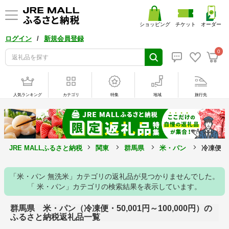
ショッピング
チケット
オーダー
/
ログイン
新規会員登録
0
人気ランキング
カテゴリ
特集
地域
旅行先
JRE MALLふるさと納税
関東
群馬県
米・パン
冷凍便・5
「米・パン 無洗米」カテゴリの返礼品が見つかりませんでした。
「 米・パン」カテゴリの検索結果を表示しています。
群馬県 米・パン（冷凍便・50,001円～100,000円）の
ふるさと納税返礼品一覧