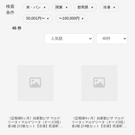
検索
米・パン
関東
群馬県
冷凍
×
×
×
×
条件
50,001円〜
〜100,000円
×
×
48 件
《定期便6ヶ月》自家製ピザ マルゲ
《定期便4ヶ月》自家製ピザ マルゲ
リータ＋マルゲリータ（チーズ2倍）
リータ＋マルゲリータ（チーズ2倍）
各1枚 計2枚セット【冷凍】邑楽町 る
各2枚 計4枚セット【冷凍】邑楽町 る
べりえ
べりえ