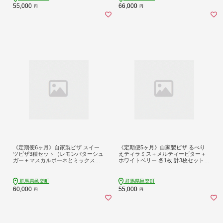
55,000
66,000
円
円
《定期便6ヶ月》自家製ピザ スイー
《定期便5ヶ月》自家製ピザ るべり
ツピザ3種セット（レモンバターシュ
えティラミス＋メルティービター＋
ガー＋マスカルポーネとミックスベ
ホワイトベリー 各1枚 計3枚セット
リー＋バナナキャラメル）各1枚 計3
【冷凍】邑楽町 るべりえ
枚【冷凍】邑楽町 るべりえ
群馬県邑楽町
群馬県邑楽町
60,000
55,000
円
円