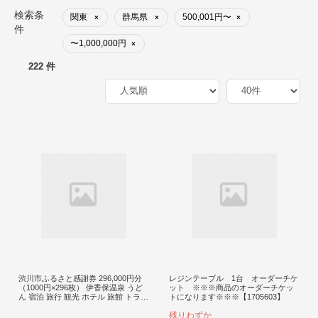
検索条
関東
群馬県
500,001円〜
×
×
×
件
〜1,000,000円
×
222 件
渋川市ふるさと感謝券 296,000円分
レジンテーブル 1台 オーダーチケ
（1000円×296枚） 伊香保温泉 うど
ット ※※※商品のオーダーチケッ
ん 宿泊 旅行 観光 ホテル 旅館 トラベ
トになります※※※【1705603】
ル 飲食 お土産 F4H-0564
残りわずか