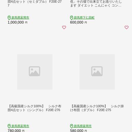
団4点セット（セミダブル） F20E-27
也」その場で出来立てお造りいたし
7
ます ダイエット こんにゃく コンニ
ャク 美肌 糖質制限 糖質カット ヘル
シー ローカロリー 群馬県 下仁田町 F
21K-278
群馬県富岡市
群馬県下仁田町
1,000,000
600,000
円
円
【高級国産シルク100%】 シルク布
【高級国産シルク100%】 シルク掛
団4点セット（シングル） F20E-276
け布団（ダブル） F20E-275
群馬県富岡市
群馬県富岡市
780,000
580,000
円
円