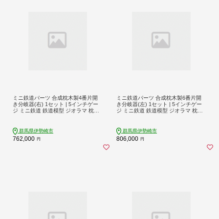
ミニ鉄道パーツ 合成枕木製4番片開
ミニ鉄道パーツ 合成枕木製6番片開
き分岐器(右) 1セット | 5インチゲー
き分岐器(左) 1セット | 5インチゲー
ジ ミニ鉄道 鉄道模型 ジオラマ 枕木
ジ ミニ鉄道 鉄道模型 ジオラマ 枕木
レール 鉄道パーツ カスタム パーツ
レール 鉄道パーツ カスタム パーツ
模型用品 車両 自作 工作 趣味 電車 新
模型用品 車両 自作 工作 趣味 電車 新
幹線 分岐器 群馬県 伊勢崎市 ※沖
幹線 分岐器 群馬県 伊勢崎市 ※沖
群馬県伊勢崎市
群馬県伊勢崎市
縄・離島（一部除く）への配送不可
縄・離島（一部除く）への配送不可
762,000
806,000
円
円