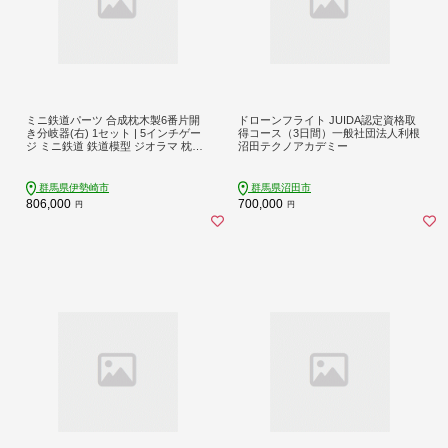
ミニ鉄道パーツ 合成枕木製6番片開
ドローンフライト JUIDA認定資格取
き分岐器(右) 1セット | 5インチゲー
得コース（3日間）一般社団法人利根
ジ ミニ鉄道 鉄道模型 ジオラマ 枕木
沼田テクノアカデミー
レール 鉄道パーツ カスタム パーツ
模型用品 車両 自作 工作 趣味 電車 新
幹線 分岐器 群馬県 伊勢崎市※沖
群馬県伊勢崎市
群馬県沼田市
縄・離島（一部除く）への配送不可
806,000
700,000
円
円