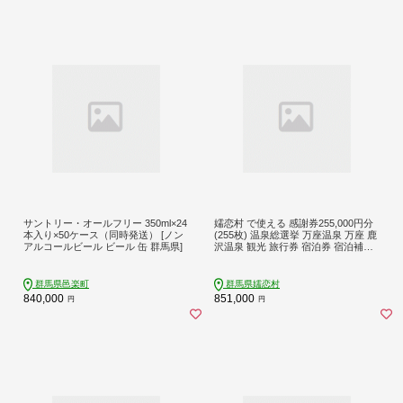
サントリー・オールフリー 350ml×24
嬬恋村 で使える 感謝券255,000円分
本入り×50ケース（同時発送） [ノン
(255枚) 温泉総選挙 万座温泉 万座 鹿
アルコールビール ビール 缶 群馬県]
沢温泉 観光 旅行券 宿泊券 宿泊補助
券 旅行 温泉 温泉 ペンション ホテル
旅館 トラベル 父の日 母の日 敬老の
日 浅間高原 鹿沢 バラギ 北軽井沢 エ
群馬県邑楽町
群馬県嬬恋村
リア 関東 255000円 クーポン チケッ
840,000
851,000
円
円
ト 国内旅行 お泊り 日帰り 観光地応
援 [AO037tu]