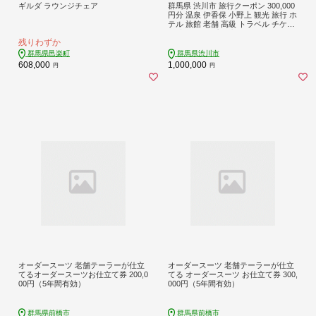
ギルダ ラウンジチェア
群馬県 渋川市 旅行クーポン 300,000
円分 温泉 伊香保 小野上 観光 旅行 ホ
テル 旅館 老舗 高級 トラベル チケッ
ト 家族 カップル 宿泊 予約 おすすめ
残りわずか
父の日 母の日 旅行券 宿泊券 F4H-05
26
群馬県邑楽町
群馬県渋川市
608,000
1,000,000
円
円
オーダースーツ 老舗テーラーが仕立
オーダースーツ 老舗テーラーが仕立
てるオーダースーツお仕立て券 200,0
てる オーダースーツ お仕立て券 300,
00円（5年間有効）
000円（5年間有効）
群馬県前橋市
群馬県前橋市