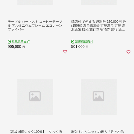
テーブル バーネスト コーヒーテーブ
嬬恋村 で使える 感謝券 150,000円 分
ル アルミニウムフレーム エコレーン
(150枚) 温泉総選挙 万座温泉 万座 鹿
ファイバー
沢温泉 観光 旅行券 宿泊券 旅行 温泉
スキー ホテル 旅館 トラベル 父の日
母の日 敬老の日 浅間高原 鹿沢 バラ
ギ 北軽井沢エリア 関東 150000円 ク
群馬県邑楽町
群馬県嬬恋村
ーポン チケット 国内旅行 お泊り 日
905,000
501,000
円
円
帰り 観光地応援 [AO012tu]
【高級国産シルク100%】 シルク布
出張！こんにゃくの達人「佐々木信