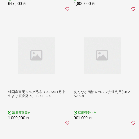
667,000
1,000,000
円
円
純国産富岡シルク毛布（2026年1月中
あんなか宿泊＆ゴルフ共通利用券K A
旬より順次発送） F20E-029
NAX011
群馬県富岡市
群馬県安中市
1,000,000
901,000
円
円