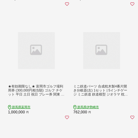
★有効期限なし★ 富岡市ゴルフ場利
ミニ鉄道パーツ 合成枕木製4番片開
用券 (300,000円相当額) ゴルフ チケ
き分岐器(左) 1セット | 5インチゲー
ット 平日 土日 祝日 プレー券 関東 群
ジ ミニ鉄道 鉄道模型 ジオラマ 枕木
馬県 首都圏 F20E-385
レール 鉄道パーツ カスタム パーツ
模型用品 車両 自作 工作 趣味 電車 新
幹線 分岐器 群馬県 伊勢崎市※沖
群馬県富岡市
群馬県伊勢崎市
縄・離島（一部除く）への配送不可
1,000,000
762,000
円
円