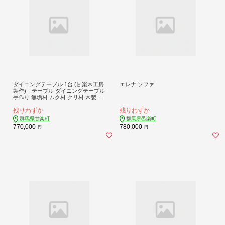
ダイニングテーブル 1台 (甘楽木工房
エレナ ソファ
製作)｜テーブル ダイニングテーブル
手作り 無垢材 ムク材 クリ材 木製 天
然木 国産木 ウッド ナチュラル 家具
残りわずか
残りわずか
シンプル おしゃれ 国産 甘楽町 [025
8]
群馬県甘楽町
群馬県邑楽町
770,000
780,000
円
円