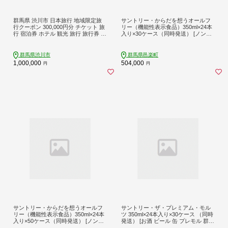
群馬県 渋川市 日本旅行 地域限定旅
サントリー・からだを想うオールフ
行クーポン 300,000円分 チケット 旅
リー（機能性表示食品）350ml×24本
行 宿泊券 ホテル 観光 旅行 旅行券 交
入り×30ケース（同時発送） [ノンア
通費 体験 宿泊 夏休み 冬休み 家族旅
ルコールビール 缶 一番麦汁 群馬県]
行 ひとり カップル 夫婦 親子 トラベ
ルクーポン 群馬県 渋川市 F4H-0405
群馬県渋川市
群馬県邑楽町
1,000,000
504,000
円
円
サントリー・からだを想うオールフ
サントリー・ザ・プレミアム・モル
リー（機能性表示食品）350ml×24本
ツ 350ml×24本入り×30ケース （同時
入り×50ケース（同時発送） [ノンア
発送） [お酒 ビール 缶 プレモル 群馬
ルコールビール 缶 一番麦汁 群馬県]
県]