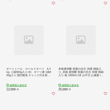
w058
市 田主丸 お取り寄せ お取り寄せフ
ルーツ 食品 食べ物 送料無料_Fk107
オートミール ロールドオーツ 6.4
本格麦焼酎 筑紫の坊主 38度 桐箱入
kg（1袋800g入り×8） オーツ麦 1袋8
り_本格 麦焼酎 筑紫の坊主 38度 桐箱
00g入り 国内製造 チャック付き袋 も
入り 瓶 1800ml 1本 お中元 お歳暮 IW
ちもち 食感 _ Ca528
SC2021金賞受賞 TWSC2021焼酎部
門金賞受賞 CINVE2021焼酎部門金賞
受賞 Kura Master2022樽貯蔵部門金
福岡県久留米市
福岡県久留米市
賞受賞 長期貯蔵麦焼酎 お土産 お取
12,000
25,000
円
円
り寄せ 焼酎 お酒 酒 家飲み 宅飲み 送
料無料_El007