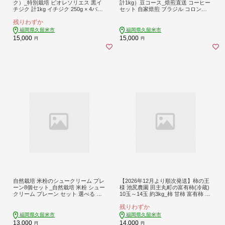
ク）_特別栽培 ビオレソリエス 黒イ
計1kg）豆コース_焙煎直送 コーヒー
チジク 計1kg イチジク 250g × 4パッ
セット 自家焙煎 ブラジル コロンビ
ク 幻の黒イチジク ポリフェノール
ア グアテマラ インドネシア 福岡県
残りわずか
希少 いちじく 久留米市内で生産 福
久留米市 お取り寄せ コーヒー豆 珈
岡県 久留米市 お取り寄せフルーツ
琲 飲料 真空パック 送料無料_Ec001-
福岡県久留米市
福岡県久留米市
果物 フルーツ 冷蔵 送料無料_Fx003
B
15,000
15,000
円
円
自然栽培 米粉のシュークリーム プレ
【2026年12月より順次発送】柿の王
ーン8個セット_自然栽培 米粉 シュー
様 池尻農園 田主丸町の富有柿(冷蔵)
クリーム プレーン セット 選べる 内
10玉～14玉 約3kg_柿 甘柿 富有柿 10
容 こだわり グルテンフリー 銅なべ
玉 ～ 14玉 約 3kg 柿の王様 人気 高い
残りわずか
手だき カスタード 厳選 材料 便利 個
国産 フルーツ 果物 高品質 天皇への
包装 お裾分け 手土産 スイーツ お取
献上品 秋の味覚 名産地 冷蔵 スイー
福岡県久留米市
福岡県久留米市
り寄せ 福岡県 久留米市 送料無料_D
ツ サラダ 旬 池尻農園 福岡県 久留米
13,000
14,000
円
円