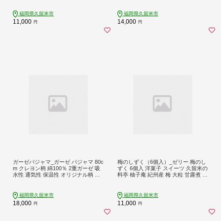
自家栽培 自社蒸留所 リラックス リ
ド カシューナッツ くるみ ダイエッ
フレッシュ 効果 抗菌作用 虫よけ 気
ト 栄養 効果 小分け おつまみ お菓子
福岡県久留米市
福岡県久留米市
になる 臭い 萩原オリーブ お取り寄
宅飲み お取り寄せ 食品 チャック付
11,000
14,000
円
円
せ 福岡県 久留米市 送料無料_Qb021
き 便利 福岡県 久留米市 送料無料_C
a520
ガーゼパジャマ_ガーゼ パジャマ 80c
梅のしずく（6個入）_ゼリー 梅のし
m クレヨン柄 綿100％ 2重ガーゼ 吸
ずく 6個入 洋菓子 スイーツ 久留米の
水性 通気性 保温性 オリジナル柄 お
料亭 柚子庵 紀州産 梅 大粒 甘露煮 ゼ
腹出ない ゴム替え口 日本製 ベビー
リー包み 芳醇な梅の味わい デザート
用品 赤ちゃん ベビーウェア 子供服
手土産 プレゼント 贈答 ギフト 久留
福岡県 久留米市 赤ちゃんの城 お取
米市 福岡県 送料無料 お取り寄せ お
福岡県久留米市
福岡県久留米市
り寄せ 送料無料_Sd008
取り寄せスイーツ_De004
18,000
11,000
円
円