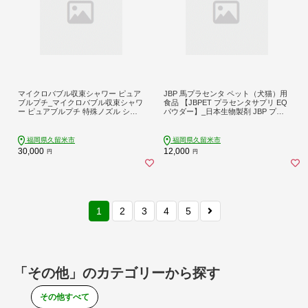
マイクロバブル収束シャワー ピュア
JBP 馬プラセンタ ペット（犬猫）用
ブルプチ_マイクロバブル収束シャワ
食品 【JBPET プラセンタサプリ EQ
ー ピュアブルプチ 特殊ノズル シャ
パウダー】_日本生物製剤 JBP プラ
ワーヘッド 水はね 最小限 ペット用
センタ EQパウダー 30粒 1箱 ペット
マイクロバブル 節水 洗浄 温浴 保湿
用 犬 猫 サプリメント ペットサプリ
シャワー 水圧 バス用品 日用品 お取
ウマプラセンタ ペット用品 胎盤 栄
福岡県久留米市
福岡県久留米市
り寄せ 福岡県 久留米市 送料無料_Qx
養補給 体力回復 健康維持 プラセン
30,000
12,000
円
円
023
タエキス 免疫力 ふりかけ トッピン
グ 福岡県 久留米市 送料無料_Qp011
1
2
3
4
5
「その他」のカテゴリーから探す
その他すべて