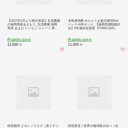
【2027年2月より順次発送】丸茂農園
本格麦焼酎 めちゃうま麦25度900ml
の福岡県産あまおう_丸茂農園 福岡
パック×6本セット_【福岡県酒類鑑評
県産 あまおう いちご スイーツ 果物
会】5年連続金賞酒 【TWSC2021】
デザート フルーツ 食べ方いろいろ
本格焼酎部門 銀賞 本格麦焼酎 めち
ヨーグルト アイス ジャム 甘み 旬 酸
ゃうま麦 25度 900mlパック× 6本 セ
味 濃厚 赤い 丸い 大きい うまい 肉厚
ット 鷹正宗株式会社 福岡県 久留米
福岡県久留米市
福岡県久留米市
いちごの王様 お取り寄せ お取り寄せ
市 お取り寄せ 焼酎 お酒 アルコール
12,000
11,000
円
円
スイーツ 福岡県 久留米市 広川町 送
送料無料_El023
料無料_Fi037
特別栽培 ビオレソリエス（黒イチジ
焙煎直送！世界の珈琲飲み比べ（合