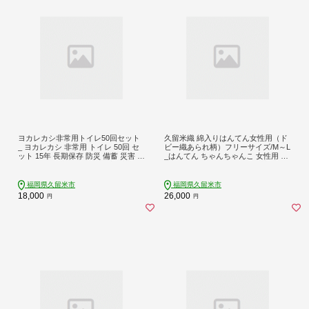
ヨカレカシ非常用トイレ50回セット
久留米織 綿入りはんてん女性用（ド
_ ヨカレカシ 非常用 トイレ 50回 セ
ビー織あられ柄）フリーサイズ/M～L
ット 15年 長期保存 防災 備蓄 災害 ア
_はんてん ちゃんちゃんこ 女性用 婦
ウトドア 介護 元 救急救命士 看護師
人用 フリーサイズ M ～ L 長袖 久留
開発 国産 スギ 木粉 凝固パウダー 凝
米織 綿入りはんてん ドビー織 あら
固剤 防臭袋 W防臭 消臭 抗菌 吸水 衛
れ柄 エンジ色 和服 部屋着 防寒着 あ
福岡県久留米市
福岡県久留米市
生的 清潔 使い方カード付 シンプル
たたかい 冬 ファッション ふっくら
18,000
26,000
円
円
コンパクト デザイン 福岡県 久留米
しなやか 着心地の良さ レディース
市 送料無料 _Qc169
福岡県 久留米市 お取り寄せ 送料無
料_Qf003