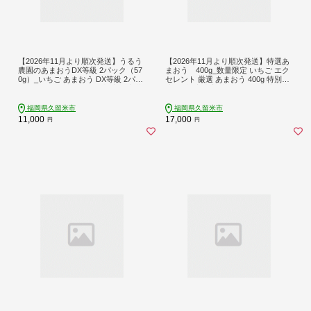
【2026年11月より順次発送】うるう
【2026年11月より順次発送】特選あ
農園のあまおうDX等級 2パック（57
まおう 400g_数量限定 いちご エク
0g）_いちご あまおう DX等級 2パッ
セレント 厳選 あまおう 400g 特別栽
ク 570g 有機質肥料 特別栽培 認定農
培 EX 認定農家 大きい うるう農園 福
家 うるう農園 福岡県 久留米市 採れ
岡県 久留米市 採れたて 農家直送 フ
たて 農家直送 フルーツ 果物 冷蔵 5
ルーツ 果物 冷蔵 贈答用 一粒 丁寧な
福岡県久留米市
福岡県久留米市
年 研究開発 いちごジャム スイーツ
梱包 贈り物 お歳暮 お取り寄せ 送料
11,000
17,000
円
円
お取り寄せ お取り寄せグルメ 送料無
無料_Fi006
料_Fi007