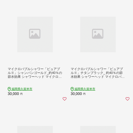
マイクロバブルシャワー「ピュアブ
マイクロバブルシャワー「ピュアブ
ルⅡ」シャンパンゴールド_約40％の
ルⅡ」チタンブラック_ 約40％の節
節水効果 シャワーヘッド マイクロバ
水効果 シャワーヘッド マイクロバブ
ブル ピュアブル2 ピュアブル シャン
ル ピュアブル2 ピュアブル チタンブ
パンゴールド 日本製 節水 しっとり
ラック 日本製 節水 微細 泡 しっとり
保湿 すっきり 洗浄 温浴効果 軽量 コ
保湿 すっきり 洗浄 やさしい 温浴効
福岡県久留米市
福岡県久留米市
ンパクト バス用品 シャワー お風呂
果 軽量 コンパクト バス用品 シャワ
30,000
30,000
円
円
送料無料 久留米市_Qx015-SGD
ー お風呂 送料無料 久留米市_Qx015