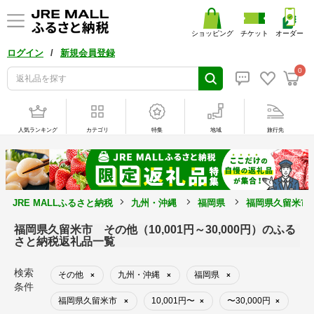
ショッピング
チケット
オーダー
/
ログイン
新規会員登録
0
人気ランキング
カテゴリ
特集
地域
旅行先
JRE MALLふるさと納税
九州・沖縄
福岡県
福岡県久留米市
福岡県久留米市 その他（10,001円～30,000円）のふる
さと納税返礼品一覧
検索
その他
九州・沖縄
福岡県
×
×
×
条件
福岡県久留米市
10,001円〜
〜30,000円
×
×
×