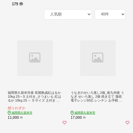
179 件
福岡県久留米市産 長期熟成紅はるか
うなぎのせいろ蒸し2個_南九州産 う
10kg 2S～S 土付き_さつまいも 紅は
なぎ せいろ蒸し 2個 焼き立て 蒲焼
るか 10kg 2S ～ S サイズ 土付き 久
電子レンジ対応 レンチン お手軽 簡
留米産 栽培期間中農薬不使用 長期熟
単調理 調理済み タレ付 国産 わっぱ
残りわずか
成 熟成 上品 甘み ねっとり しっとり
お土産 手土産 ギフト お取り寄せ お
本場 美味しい おやつ スイーツ 常温
取り寄せグルメ 冷凍 国産うなぎ 柳
福岡県久留米市
福岡県久留米市
発送 国産 九州 福岡県 久留米市 お取
栄館 福岡県 久留米市 送料無料_Cu10
11,000
17,000
円
円
り寄せ お取り寄せグルメ 送料無料_
6
Gx042