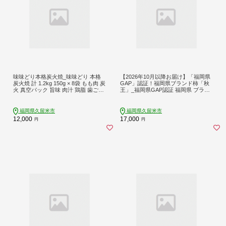
味味どり本格炭火焼_味味どり 本格
【2026年10月以降お届け】「福岡県
炭火焼 計 1.2kg 150g × 8袋 もも肉 炭
GAP」認証！福岡県ブランド柿「秋
火 真空パック 旨味 肉汁 鶏脂 歯ごた
王」_福岡県GAP認証 福岡県 ブラン
え 急速冷凍 自然解凍 レンジ 湯煎 調
ド柿 秋王 1箱 6個 ～ 7個入 約 1.8kg
理 晩酌 おつまみ おかず 一品 フライ
数量限定 柿 種 ほとんどない サクサ
パン 炒め 福岡県 久留米市 お取り寄
ク 食感 夕焼け 美しい 色味 甘い 美味
福岡県久留米市
福岡県久留米市
せ 送料無料_Ax108
しい 甘柿 国産 九州産 旬 秋の味覚 フ
12,000
17,000
円
円
ルーツ 果物 冷蔵 お取り寄せ 久留米
市 送料無料_Fk104