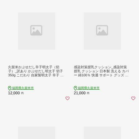
久留米かぶせだし辛子明太子（切
感染対策授乳クッション_感染対策
子）_訳あり かぶせだし明太子 切子
授乳 クッション 日本製 洗える カバ
350g こだわり 自家製明太子 辛子 明
ー 綿100％ 快適 サポート グッズ オ
太子 福岡 久留米 かぶせだし ごはん
リジナル製 立体的 デザイン ぴった
お供 お酒 おつまみ 料理 具材 おにぎ
り フィット ポリウレタンラミネート
り パスタ うどん 卵焼き レシピ 冷凍
防水加工 出産祝い 赤ちゃん ベビー
福岡県久留米市
福岡県久留米市
食品 加工品 お取り寄せ お取り寄せ
用品 マタニティ 福岡 久留米市 赤ち
12,000
21,000
円
円
グルメ 福岡県 久留米市 送料無料_Cs
ゃんの城 送料無料_Su005
002