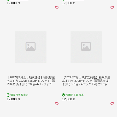
ージー ジャム 南国フルーツ お取り
ージー ジャム 南国フルーツ お取り
12,000
17,000
円
円
寄せ 福岡県 久留米市 送料無料_Fi01
寄せ 福岡県 久留米市 送料無料_Fi01
2
3
【2027年2月より順次発送】福岡県産
【2027年2月より順次発送】福岡県産
あまおう 1120g（280g×4パック）_福
あまおう 270g×4パック_福岡県産 あ
岡県産 あまおう 280g×4パック 計112
まおう 270g × 4パック いちご いちご
0g アフター保証 ブランド いちご 王
の王様 甘い 酸味 バランス 冷蔵 肉厚
様 食べ応え 溢れ出す 果汁 魅力 果物
大きい うまい おやつ デザート 果物
冷蔵 国産 お取り寄せ 久留米市 送料
フルーツ 大人気 九州産 国産 食べ物
福岡県久留米市
福岡県久留米市
無料_Fi034
お取り寄せ 福岡県 久留米市 送料無
12,000
12,000
円
円
料_Fi024