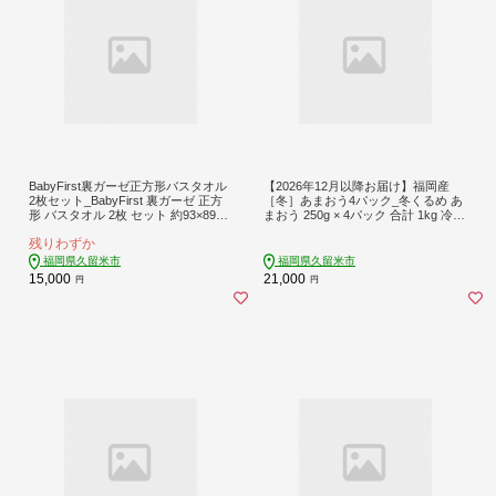
BabyFirst裏ガーゼ正方形バスタオル
【2026年12月以降お届け】福岡産
2枚セット_BabyFirst 裏ガーゼ 正方
［冬］あまおう4パック_冬くるめ あ
形 バスタオル 2枚 セット 約93×89cm
まおう 250g × 4パック 合計 1kg 冷蔵
タオル 綿 100％ 吸水性 抜群 パイル
苺本来の味 濃厚 甘い 果汁 アフター
残りわずか
地 ガーゼ地 赤ちゃん 敏感肌 安心 安
保証 安心安全 国産 いちご 果物 アレ
全 天然素材 無漂白 無蛍光 出産祝い
ンジ おやつ お菓子 タルト クッキー
福岡県久留米市
福岡県久留米市
日用品 お取り寄せ 福岡県 久留米市
フルーツ スイーツ スムージー ジャ
15,000
21,000
円
円
送料無料_Qx016
ム 南国フルーツ お取り寄せ 福岡県
久留米市 送料無料_Fi011