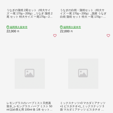
うなぎの蒲焼 2尾セット（特大サイ
うなぎの白焼・蒲焼セット（特大サ
ズ 一尾 170g～200g）_うなぎ 蒲焼 2
イズ 一尾 170g～200g）_国産 うなぎ
尾 セット 特大サイズ 一尾170g～200
白焼 蒲焼 セット 特大 一尾 170g～20
g たれ付き 鰻専門問屋 樋口商店 鹿児
0gずつ 食べ比べ 濃厚 甘み タレ グル
島 宮崎 国産 ジャポニカ種 真空パッ
メ 食品 加工品 魚 魚介類 おかず 惣菜
ク ギフト お取り寄せ グルメ うな丼
ご飯のお供 酒の肴 冷凍 パック 樋口
福岡県久留米市
福岡県久留米市
うな重 ひつまぶし お土産 手土産 贈
商店 うなぎ白焼き 福岡県 久留米市
22,000
22,000
円
円
り物 プレゼント お中元 職人 送料無
お取り寄せ お取り寄せグルメ 送料無
料_Cu001
料_Cu003
レモングラスのハーブミスト天然蒸
ミックスナッツ×3 マカダミアナッツ
留水_レモングラス ハーブ ミスト 50
×1 ピスタチオ×1_ミックスナッツ 3
ml 詰め替え用 100ml 各 1本 セット
袋 マカダミアナッツ ピスタチオ 各1
天然蒸留水 デオドランド スプレー
袋 焙煎 無塩 無油 香ばしい アーモン