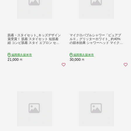
肌着・スタイセット_キッズデザイン
マイクロバブルシャワー「ピュアブ
賞受賞！ 肌着 スタイセット 短肌着
ルⅡ」グリッターホワイト_ 約40%
紐 コンビ肌着 スタイ エプロン セッ
の節水効果 シャワーヘッド マイクロ
ト トリコロール 日本製 平面縫製 ベ
バブル ピュアブル2 ピュアブル グリ
ビー用品 赤ちゃん 新生児 ベビーウ
ッター ホワイト 日本製 節水 保湿 洗
ェア 綿100％ 肌にやさしい 福岡県 久
浄 やさしい 温浴効果 軽量 コンパク
福岡県久留米市
福岡県久留米市
留米市 赤ちゃんの城 送料無料_Sd00
ト 日用品 バス用品 シャワー お風呂
21,000
30,000
円
円
4
送料無料 久留米市_Qx007