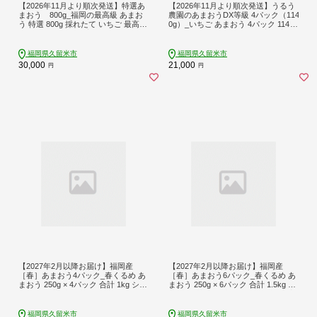
【2026年11月より順次発送】特選あ
【2026年11月より順次発送】うるう
まおう 800g_福岡の最高級 あまお
農園のあまおうDX等級 4パック（114
う 特選 800g 採れたて いちご 最高等
0g）_いちご あまおう 4パック 1140g
級 エクセレント 最高級 グレード 大
DX等級 有機質肥料 特別栽培 認定農
きい 赤い 艶 畑の宝石 特別栽培 食べ
家 安心 安全 うるう農園 採れたて 農
ごろイチゴ 福岡県 久留米市 フルー
家直送 フルーツ 果物 冷蔵 スイーツ
福岡県久留米市
福岡県久留米市
ツ 贈答用 ギフト 農家から直送 取り
スムージー いちごジャム お取り寄せ
30,000
21,000
円
円
寄せ 送料無料_Fi005
お取り寄せグルメ 福岡県 久留米市
送料無料_Fi008
【2027年2月以降お届け】福岡産
【2027年2月以降お届け】福岡産
［春］あまおう4パック_春くるめ あ
［春］あまおう6パック_春くるめ あ
まおう 250g × 4パック 合計 1kg シー
まおう 250g × 6パック 合計 1.5kg 冷
ル付き 冷蔵 濃厚 甘い 果汁 アフター
蔵 濃厚 甘い 果汁 アフター保証 安心
保証 安心安全 国産 いちご 果物 アレ
安全 酸味 甘味 国産 いちご 果物 アレ
ンジ おやつ フルーツ スイーツ スム
ンジ おやつ フルーツ スイーツ スム
福岡県久留米市
福岡県久留米市