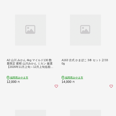
A2 山川 みかん 4kg マイルド130 数
A163 古式 かまぼこ 3本 セット 計33
量限定 蜜柑 山川みかん ミカン 厳選
0g
【2026年11月上旬～12月上旬迄順次
発送予定】
福岡県みやま市
福岡県みやま市
12,000
14,000
円
円