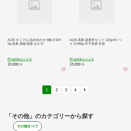
A135 オニマル 詰め合わせ 6種 計164
A136 高菜 超激辛セット 120g×8パッ
0g 高菜 漬物 国産 おかず
ク 計960g 辛子高菜 辛党
福岡県みやま市
福岡県みやま市
15,000
15,000
円
円
1
2
3
4
「その他」のカテゴリーから探す
その他すべて