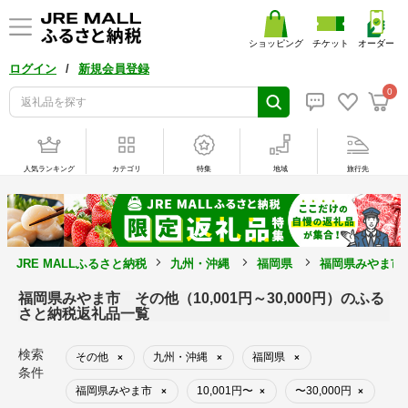
ショッピング
チケット
オーダー
/
ログイン
新規会員登録
0
人気ランキング
カテゴリ
特集
地域
旅行先
JRE MALLふるさと納税
九州・沖縄
福岡県
福岡県みやま市
福岡県みやま市 その他（10,001円～30,000円）のふる
さと納税返礼品一覧
検索
その他
九州・沖縄
福岡県
×
×
×
条件
福岡県みやま市
10,001円〜
〜30,000円
×
×
×