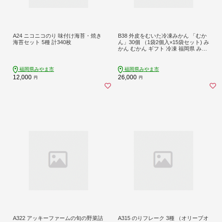
A24 ニコニコのり 味付け海苔・焼き
B38 外皮をむいた冷凍みかん 「むか
海苔セット 5種 計340枚
ん」30個 （1袋2個入×15袋セット) み
かん むかん ギフト 冷凍 福岡県 みや
ま市
福岡県みやま市
福岡県みやま市
12,000
26,000
円
円
A322 アッキーファームの旬の野菜詰
A315 のりフレーク 3種 （オリーブオ