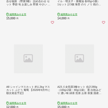
合せ福袋 （野菜3種） 詰め合わせ セ
イル・明太子・菜種油 各65g×1個）
ット 季節 旬 お楽しみ 野菜 やさい な
1セット 計3個 海苔 のり ノリ 焼のり
す トマト ミニトマト ピーマン ブロ
焼海苔 味付海苔
ッコリー とうもろこし レタス カリ
フラワー 冷蔵 福岡県産 国産 福岡県
福岡県みやま市
福岡県みやま市
みやま市
15,000
14,000
円
円
A8 シャインマスカット 約1.2kg マス
A23 八女煎茶3種セット 合計280g
カット ぶどう 葡萄 【2026年9月中に
（100g×2袋・80g×1袋） 香 白秋みど
順次発送予定】
り 濃い味 緑茶 煎茶 お茶 茶葉 国産
福岡県
福岡県みやま市
福岡県みやま市
12,000
15,000
円
円