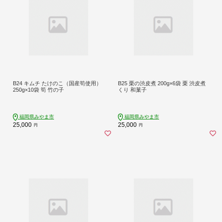
B24 キムチ たけのこ（国産筍使用）
B25 栗の渋皮煮 200g×6袋 栗 渋皮煮
250g×10袋 筍 竹の子
くり 和菓子
福岡県みやま市
福岡県みやま市
25,000
25,000
円
円