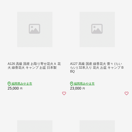
A126 高級 国産 お取り寄せ花火Ａ 花
A127 高級 国産 線香花火 蕾々 (らい
火 線香花火 キャンプ お盆 日本製
らい) 32本入り 花火 お盆 キャンプ B
BQ
福岡県みやま市
福岡県みやま市
25,000
23,000
円
円