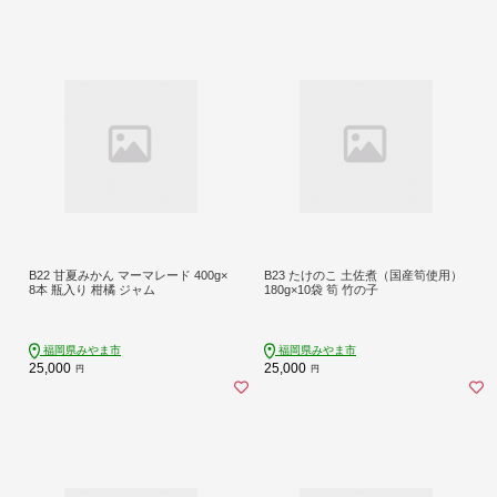
B22 甘夏みかん マーマレード 400g×
B23 たけのこ 土佐煮（国産筍使用）
8本 瓶入り 柑橘 ジャム
180g×10袋 筍 竹の子
福岡県みやま市
福岡県みやま市
25,000
25,000
円
円