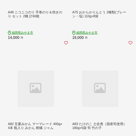
A48 ニコニコのり 手巻のり＆焼きの
A75 おからかりんとう 2種類(プレー
り セット 2種 計60枚
ン・塩) 110g×8袋
福岡県みやま市
福岡県みやま市
14,000
16,000
円
円
A82 甘夏みかん マーマレード 400g×
A83 たけのこ 土佐煮（国産筍使用）
4本 瓶入り みかん 柑橘 ジャム
180g×5袋 筍 竹の子