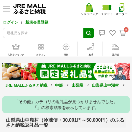
ショッピング
チケット
オーダー
/
ログイン
新規会員登録
0
人気ランキング
カテゴリ
特集
地域
旅行先
JRE MALLふるさと納税
中部
山梨県
山梨県山中湖村
冷
「その他」カテゴリの返礼品が見つかりませんでした。
「」の検索結果を表示しています。
山梨県山中湖村（冷凍便・30,001円～50,000円）のふる
さと納税返礼品一覧