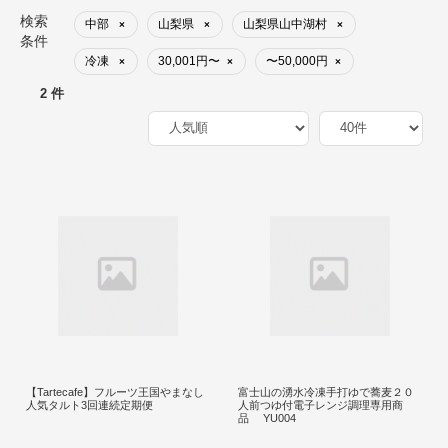
検索
中部
山梨県
山梨県山中湖村
×
×
×
条件
冷凍
30,001円〜
〜50,000円
×
×
×
2 件
【Tartecafe】フルーツ王国やまなし
富士山の湧水冷凍手打ゆで蕎麦２０
人気タルト3回連続定期便
人前つゆ付電子レンジ調理専用商
品 YU004