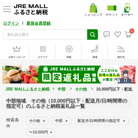
ショッピング
チケット
オーダー
/
ログイン
新規会員登録
0
人気ランキング
カテゴリ
特集
地域
旅行先
JRE MALLふるさと納税
中部
その他
10,000円以下・配送
中部地域 その他（10,000円以下・配送月/日/時間帯の
指定可）のふるさと納税返礼品一覧
検索条
その他
中部
配送月/日/時間帯の指定可
×
×
×
件
〜10,000円
×