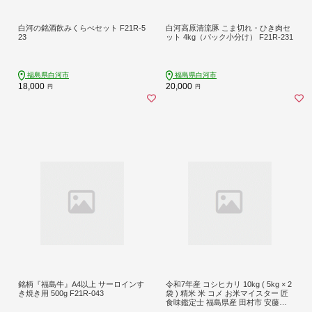
白河の銘酒飲みくらべセット F21R-5
白河高原清流豚 こま切れ・ひき肉セ
23
ット 4kg（パック小分け） F21R-231
福島県白河市
福島県白河市
18,000
20,000
円
円
銘柄『福島牛』A4以上 サーロインす
令和7年産 コシヒカリ 10kg ( 5kg × 2
き焼き用 500g F21R-043
袋 ) 精米 米 コメ お米マイスター 匠
食味鑑定士 福島県産 田村市 安藤米
穀店 N010-002-R7