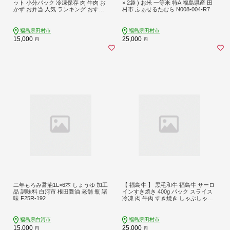
ット 小分パック 冷凍保存 肉 牛肉 お
× 2袋 ) お米 一等米 特A 福島県産 田
かず お弁当 人気 ランキング おすす
村市 ふぁせるたむら N008-004-R7
め グルメ ギフト 福島 福島県 ふくし
ま 田村 田村市 たむら 川合精肉店
N09-P10-01
福島県田村市
福島県田村市
15,000
25,000
円
円
二年もろみ醤油1L×6本 しょうゆ 加工
【 福島牛 】 黒毛和牛 福島牛 サーロ
品 調味料 白河市 根田醤油 老舗 瓶 諸
インすき焼き 400g パック スライス
味 F25R-192
冷凍 肉 牛肉 すき焼き しゃぶしゃぶ
やわらかい 人気 ランキング おすす
め グルメ ギフト お歳暮 お中元 福島
福島県 ふくしま 田村 田村市 たむら
福島県白河市
福島県田村市
川合精肉店 N09-M20-07
15,000
25,000
円
円