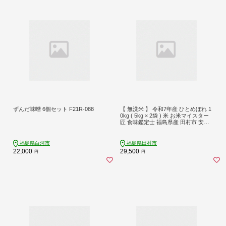
ずんだ味噌 6個セット F21R-088
【 無洗米 】 令和7年産 ひとめぼれ 1
0kg ( 5kg × 2袋 ) 米 お米マイスター
匠 食味鑑定士 福島県産 田村市 安藤
米穀店 N010-018-R7
福島県白河市
福島県田村市
22,000
29,500
円
円