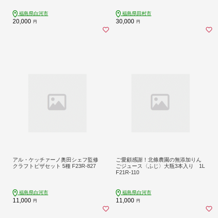
福島県白河市
福島県田村市
20,000
30,000
円
円
アル・ケッチァーノ奥田シェフ監修
ご愛顧感謝！北條農園の無添加りん
クラフトピザセット 5種 F23R-827
ごジュース〈ふじ〉大瓶3本入り 1L
F21R-110
福島県白河市
福島県白河市
11,000
11,000
円
円