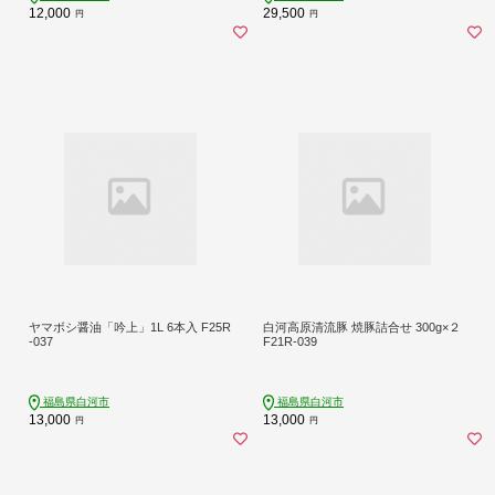
12,000
29,500
円
円
ヤマボシ醤油「吟上」1L 6本入 F25R
白河高原清流豚 焼豚詰合せ 300g×２
-037
F21R-039
福島県白河市
福島県白河市
13,000
13,000
円
円