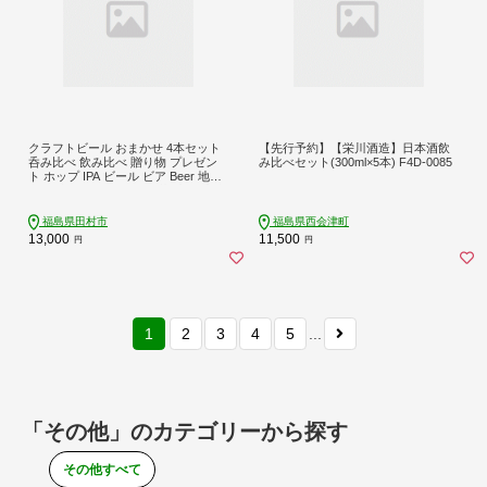
クラフトビール おまかせ 4本セット
【先行予約】【栄川酒造】日本酒飲
呑み比べ 飲み比べ 贈り物 プレゼン
み比べセット(300ml×5本) F4D-0085
ト ホップ IPA ビール ビア Beer 地ビ
ール 映え オシャレ お洒落 地酒 地域
限定 福島県 田村市 HOPJAPAN ホッ
プジャパン N028-006
福島県田村市
福島県西会津町
13,000
11,500
円
円
1
2
3
4
5
...
「その他」のカテゴリーから探す
その他すべて