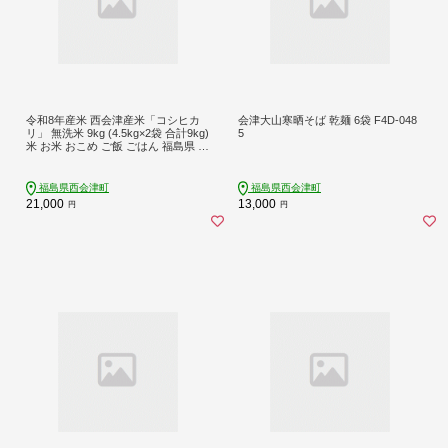
令和8年産米 西会津産米「コシヒカ
会津大山寒晒そば 乾麺 6袋 F4D-048
リ」 無洗米 9kg (4.5kg×2袋 合計9kg)
5
米 お米 おこめ ご飯 ごはん 福島県 西
会津町 F4D-2439
福島県西会津町
福島県西会津町
21,000
13,000
円
円