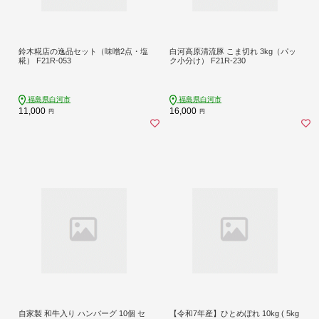
鈴木糀店の逸品セット（味噌2点・塩
白河高原清流豚 こま切れ 3kg（パッ
糀） F21R-053
ク小分け） F21R-230
福島県白河市
福島県白河市
11,000
16,000
円
円
自家製 和牛入り ハンバーグ 10個 セ
【令和7年産】ひとめぼれ 10kg ( 5kg