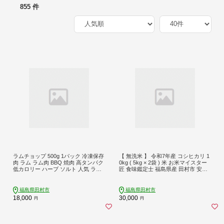
855 件
ラムチョップ 500g 1パック 冷凍保存
【 無洗米 】 令和7年産 コシヒカリ 1
肉 ラム ラム肉 BBQ 焼肉 高タンパク
0kg ( 5kg × 2袋 ) 米 お米マイスター
低カロリー ハーブ ソルト 人気 ラン
匠 食味鑑定士 福島県産 田村市 安藤
キング おすすめ グルメ ギフト 福島
米穀店 N010-006-R7
県 田村市 川合精肉店 N009-007
福島県田村市
福島県田村市
18,000
30,000
円
円