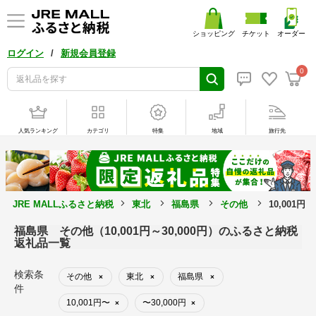
ショッピング
チケット
オーダー
/
ログイン
新規会員登録
0
人気ランキング
カテゴリ
特集
地域
旅行先
JRE MALLふるさと納税
東北
福島県
その他
10,001円
福島県 その他（10,001円～30,000円）のふるさと納税
返礼品一覧
検索条
その他
東北
福島県
×
×
×
件
10,001円〜
〜30,000円
×
×