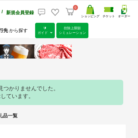
0
/
新規会員登録
ショッピング
チケット
オーダー
🔰
控除上限額
行先
から探す
ガイド
シミュレーション
見つかりませんでした。
示しています。
返礼品一覧