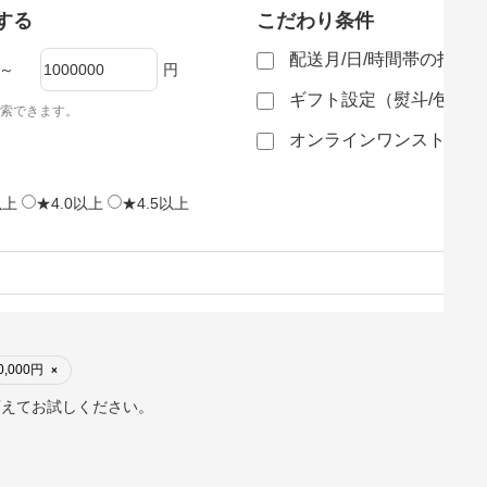
する
こだわり条件
配送月/日/時間帯の指定
～
円
ギフト設定（熨斗/包装
索できます。
オンラインワンストップ
以上
★4.0以上
★4.5以上
0,000円
×
変えてお試しください。