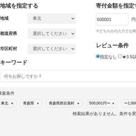
地域を指定する
寄付金額を指定
地域
円
※どちらかの入力でも検
都道府県
レビュー条件
市区町村
指定なし
★3.5
キーワード
検索条件
東北
青森県
青森県西目屋村
500,001円〜
〜1,00
×
×
×
×
検索結果がありません。条件を