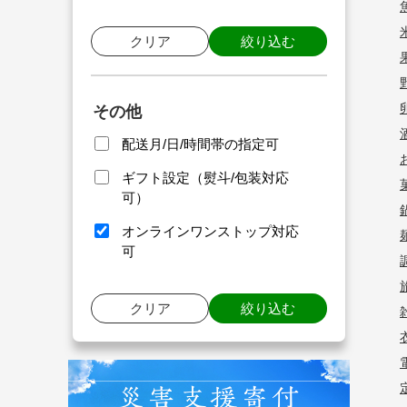
クリア
絞り込む
その他
配送月/日/時間帯の指定可
ギフト設定（熨斗/包装対応
可）
オンラインワンストップ対応
可
クリア
絞り込む