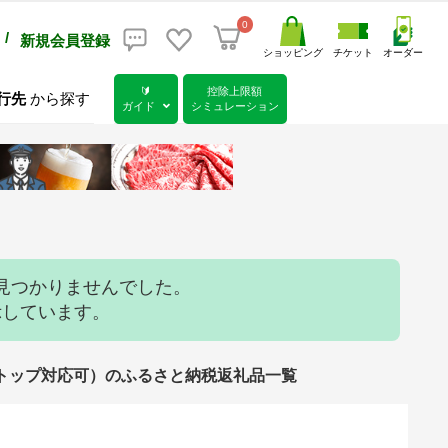
0
/
新規会員登録
ショッピング
チケット
オーダー
🔰
控除上限額
行先
から探す
ガイド
シミュレーション
見つかりませんでした。
示しています。
ワンストップ対応可）のふるさと納税返礼品一覧