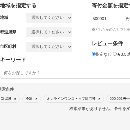
地域を指定する
寄付金額を指定
地域
円
※どちらかの入力でも検
都道府県
レビュー条件
市区町村
指定なし
★3.5
キーワード
検索条件
新潟県
冷凍
オンラインワンストップ対応可
500,001円〜
×
×
×
検索結果がありません。条件を