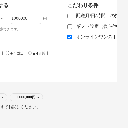
する
こだわり条件
配送月/日/時間帯の指定
～
円
ギフト設定（熨斗/包装
索できます。
オンラインワンストップ
以上
★4.0以上
★4.5以上
〜1,000,000円
×
×
変えてお試しください。