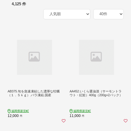
4,125 件
AB375.旬を急速凍結した濃厚な牡蠣
AA452.いくら醤油漬（サーモントラ
（１．５ｋｇ）.バラ凍結.国産
ウト・紅鮭）400g（200g×2パック）
福岡県新宮町
福岡県新宮町
12,000
11,000
円
円