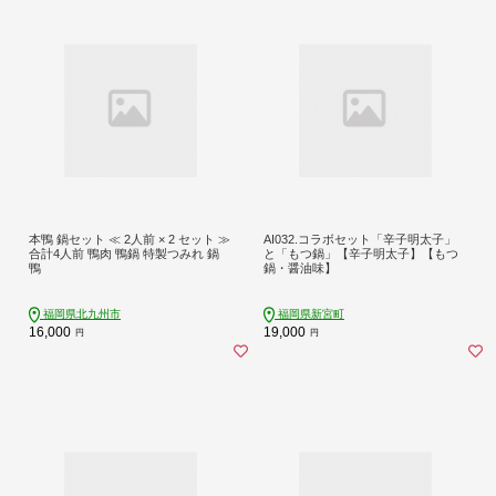
本鴨 鍋セット ≪ 2人前 × 2 セット ≫
AI032.コラボセット「辛子明太子」
合計4人前 鴨肉 鴨鍋 特製つみれ 鍋
と「もつ鍋」【辛子明太子】【もつ
鴨
鍋・醤油味】
福岡県北九州市
福岡県新宮町
16,000
19,000
円
円