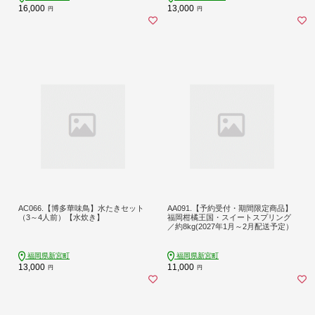
16,000
13,000
円
円
AC066.【博多華味鳥】水たきセット
AA091.【予約受付・期間限定商品】
（3～4人前）【水炊き】
福岡柑橘王国・スイートスプリング
／約8kg(2027年1月～2月配送予定）
福岡県新宮町
福岡県新宮町
13,000
11,000
円
円