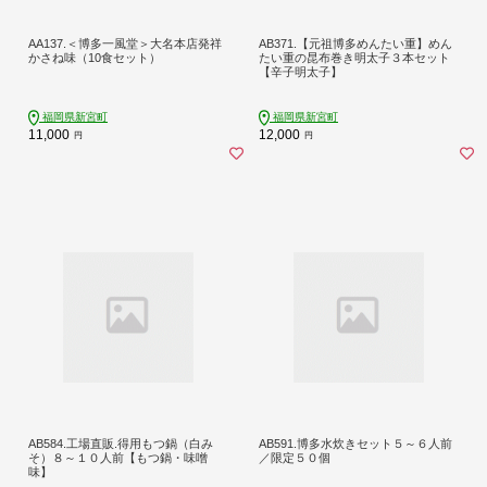
AA137.＜博多一風堂＞大名本店発祥
AB371.【元祖博多めんたい重】めん
かさね味（10食セット）
たい重の昆布巻き明太子３本セット
【辛子明太子】
福岡県新宮町
福岡県新宮町
11,000
12,000
円
円
AB584.工場直販.得用もつ鍋（白み
AB591.博多水炊きセット５～６人前
そ）８～１０人前【もつ鍋・味噌
／限定５０個
味】