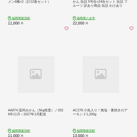
メン6種×2（計12食セット）
かん 缶詰 5号缶×24缶セット 缶詰 フ
ルーツ 訳あり商品 缶詰 わけあり
福岡県新宮町
福岡県八女市
11,000
22,000
円
円
AA074.温州みかん（5kg程度）／202
AC278.小魚入り！無塩・素焼きのア
6年11月～2027年1月配送
ーモンド1,200g
福岡県新宮町
福岡県新宮町
11,000
13,000
円
円