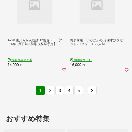
A270 山川みかん缶詰 12缶セット 【2
博多味処「いろは」の 冷凍水炊きセ
026年1月下旬以降順次発送予定】
ット / 1セット 1～2人前
福岡県みやま市
福岡県久山町
14,000
16,000
円
円
1
2
3
4
5
...
おすすめ特集