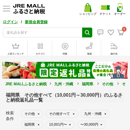
ショッピング
チケット
オーダー
/
ログイン
新規会員登録
0
人気ランキング
カテゴリ
特集
地域
旅行先
JRE MALLふるさと納税
九州・沖縄
福岡県
その他
その
福岡県 その他すべて（10,001円～30,000円）のふるさ
と納税返礼品一覧
検索
その他
その他すべて
九州・沖縄
×
×
×
条件
福岡県
10,001円〜
〜30,000円
×
×
×