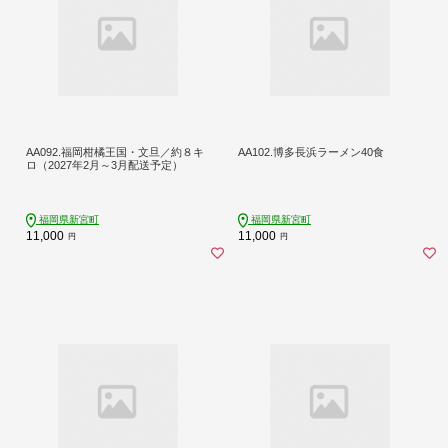
AA092.福岡柑橘王国・文旦／約８キ
AA102.博多長浜ラーメン40食
ロ（2027年2月～3月配送予定）
福岡県新宮町
福岡県新宮町
11,000
11,000
円
円