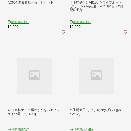
AC064.進藤商店一夜干しセット
【予約受付】AB128.キウイフルーツ
(グリーン)3kg程度／2027年1月～2月
配送予定
福岡県新宮町
福岡県新宮町
13,000
12,000
円
円
AF060.特大！市場のまかないエビフ
辛子明太子 ほぐし 約2kg (約500g×4
ライ48尾（約1800g）
パック)
福岡県新宮町
福岡県北九州市