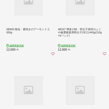
AB460.無塩・素焼きのアーモンド.2,
AB167.博多の味．明太子発祥のふく
000g
や厳選家庭用明太子(辛口)440g(110g
×4パック)
福岡県新宮町
福岡県新宮町
12,000
12,000
円
円