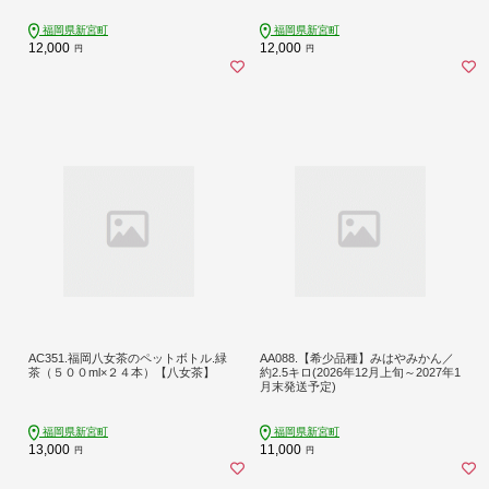
福岡県新宮町
福岡県新宮町
12,000
12,000
円
円
AC351.福岡八女茶のペットボトル.緑
AA088.【希少品種】みはやみかん／
茶（５００ml×２４本）【八女茶】
約2.5キロ(2026年12月上旬～2027年1
月末発送予定)
福岡県新宮町
福岡県新宮町
13,000
11,000
円
円