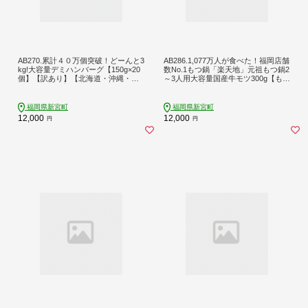
AB270.累計４０万個突破！どーんと3
AB286.1,077万人が食べた！福岡店舗
kg!大容量デミハンバーグ【150g×20
数No.1もつ鍋「楽天地」元祖もつ鍋2
個】【訳あり】【北海道・沖縄・離
～3人用大容量国産牛モツ300g【もつ
島へ配送不可】
鍋・醤油味】
福岡県新宮町
福岡県新宮町
12,000
12,000
円
円