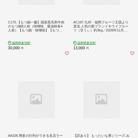
C170.【もつ鍋一藤】国産黒毛和牛肉
AC197.九州・福岡フルーツ王国より
のもつ鍋8人前（味噌味、醤油味各4
直送.人気の新ブランドキウイフルー
人前）【もつ鍋・味噌味】【もつ
ツ（甘うぃ）約3kg／2026年11月配
鍋・醤油味】
送【甘うぃ】
福岡県新宮町
福岡県新宮町
30,000
13,000
円
円
AA106.博多の行列ができる名店ラー
【訳あり】 もったいな果シリーズ み