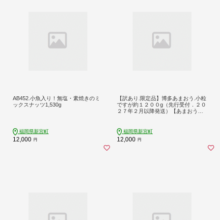
AB452.小魚入り！無塩・素焼きのミ
【訳あり.限定品】博多あまおう.小粒
ックスナッツ1,530g
ですが約１２００g（先行受付．２０
２７年２月以降発送）【あまおう】.
AB380
福岡県新宮町
福岡県新宮町
12,000
12,000
円
円