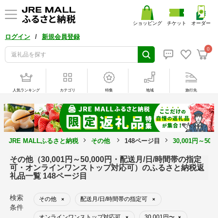
ショッピング
チケット
オーダー
/
ログイン
新規会員登録
0
人気ランキング
カテゴリ
特集
地域
旅行先
JRE MALLふるさと納税
その他
148ページ目
30,001円～
その他（30,001円～50,000円・配送月/日/時間帯の指定
可・オンラインワンストップ対応可）のふるさと納税返
礼品一覧 148ページ目
検索
その他
配送月/日/時間帯の指定可
×
×
条件
オンラインワンストップ対応可
30,001円〜
×
×