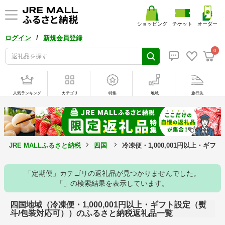
ショッピング
チケット
オーダー
/
ログイン
新規会員登録
0
人気ランキング
カテゴリ
特集
地域
旅行先
JRE MALLふるさと納税
四国
冷凍便・1,000,001円以上・ギ
「定期便」カテゴリの返礼品が見つかりませんでした。
「」の検索結果を表示しています。
四国地域（冷凍便・1,000,001円以上・ギフト設定（熨
斗/包装対応可））のふるさと納税返礼品一覧