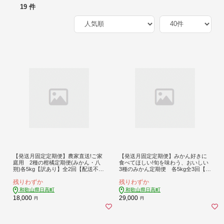
19 件
【発送月固定定期便】農家直送!ご家
【発送月固定定期便】みかん好きに
庭用 2種の柑橘定期便(みかん・八
食べてほしい!旬を味わう、おいしい
朔)各5kg【訳あり】全2回【配送不可
3種のみかん定期便 各5kg全3回【配
地域：離島・北海道・沖縄】【40535
送不可地域：離島・北海道・沖縄】
残りわずか
残りわずか
56】
【4076072】
和歌山県日高町
和歌山県日高町
18,000
29,000
円
円