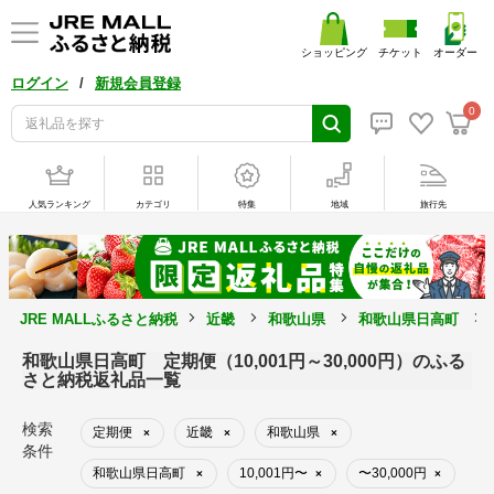
ショッピング
チケット
オーダー
/
ログイン
新規会員登録
0
人気ランキング
カテゴリ
特集
地域
旅行先
JRE MALLふるさと納税
近畿
和歌山県
和歌山県日高町
和歌山県日高町 定期便（10,001円～30,000円）のふる
さと納税返礼品一覧
検索
定期便
近畿
和歌山県
×
×
×
条件
和歌山県日高町
10,001円〜
〜30,000円
×
×
×