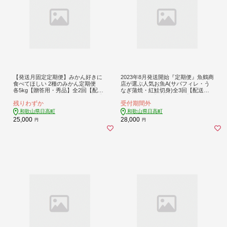
【発送月固定定期便】みかん好きに
2023年8月発送開始『定期便』魚鶴商
食べてほしい 2種のみかん定期便
店が選ぶ人気お魚A(サバフィレ・う
各5kg【贈答用・秀品】全2回【配送
なぎ蒲焼・紅鮭切身)全3回【配送不
不可地域：離島・北海道・沖縄】【4
可地域：離島】【5166177】
残りわずか
受付期間外
053555】
和歌山県日高町
和歌山県日高町
25,000
28,000
円
円