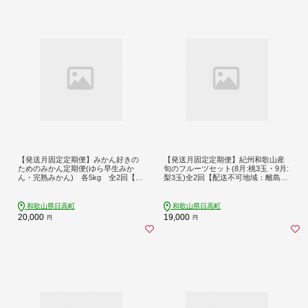
【発送月固定定期便】みかん好きの
【発送月固定定期便】紀州和歌山産
ためのみかん定期便(ゆら早生みか
旬のフルーツセット(8月:桃3玉・9月:
ん・完熟みかん) 各5kg 全2回【配
梨3玉)全2回【配送不可地域：離島・
送不可地域：離島・北海道・沖縄】
北海道・沖縄】【4074868】
【4052463】
和歌山県日高町
和歌山県日高町
20,000
19,000
円
円