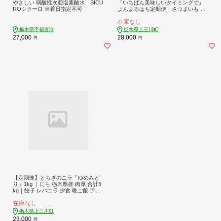
やさしい 弱酸性次亜塩素酸水 SICU
『いちばん美味しいタイミングで』
ROシクーロ ※着日指定不可
よんまるはち定期便｜さつまいも ブ
ロッコリー ロマネスコ とうもろこし
在庫なし
旬 野菜
栃木県宇都宮市
栃木県上三川町
27,000
28,000
円
円
【定期便】とちぎのニラ「ゆめみど
り」1kg ｜にら 栃木県産 肉厚 合計3
kg｜餃子 レバニラ 夕食 晩ご飯 アレ
ンジ 新鮮 採れたて 産地直送
在庫なし
栃木県上三川町
23,000
円