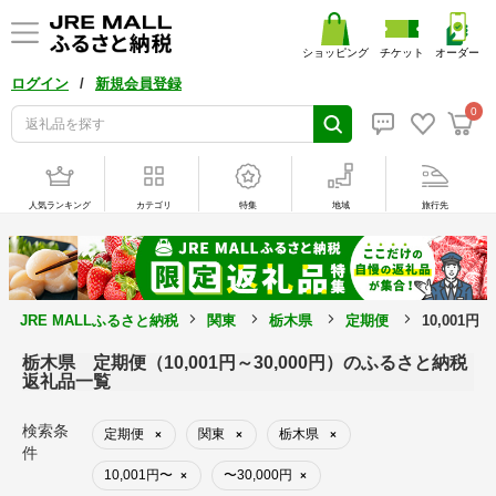
ショッピング
チケット
オーダー
/
ログイン
新規会員登録
0
人気ランキング
カテゴリ
特集
地域
旅行先
JRE MALLふるさと納税
関東
栃木県
定期便
10,001円
栃木県 定期便（10,001円～30,000円）のふるさと納税
返礼品一覧
検索条
定期便
関東
栃木県
×
×
×
件
10,001円〜
〜30,000円
×
×