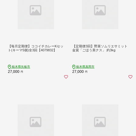
【毎月定期便】ココイチカレーKセッ
【定期便3回】野菜ソムリエサミット
ト(キーマ5個)全3回【4079832】
金賞「ごほう美ナス」 約3kg
栃木県矢板市
栃木県真岡市
27,000
27,000
円
円