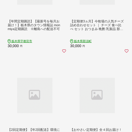
【年間定期購読】【最新号を毎月お
【定期便3ヵ月】今牧場の人気チーズ
届け！】栃木県のタウン情報誌 mon
詰め合わせセット ｜ チーズ 食べ比
miya定期購読 ※離島への配送不可
べ セット おつまみ 晩酌 乳製品 那須
栃木県 那須町〔D-65〕
栃木県宇都宮市
栃木県那須町
30,000
30,000
円
円
【2回定期便】【年2回配送】環境に
【おやさい定期便】全４回お届け！