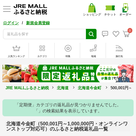
ショッピング
チケット
オーダー
/
ログイン
新規会員登録
0
人気ランキング
カテゴリ
特集
地域
旅行先
JRE MALLふるさと納税
北海道
北海道今金町
500,001円
「定期便」カテゴリの返礼品が見つかりませんでした。
「」の検索結果を表示しています。
北海道今金町（500,001円～1,000,000円・オンラインワ
ンストップ対応可）のふるさと納税返礼品一覧