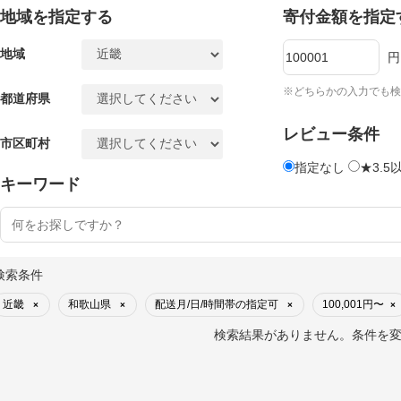
地域を指定する
寄付金額を指定
地域
円
※どちらかの入力でも検
都道府県
レビュー条件
市区町村
指定なし
★3.5
キーワード
検索条件
近畿
和歌山県
配送月/日/時間帯の指定可
100,001円〜
×
×
×
×
検索結果がありません。条件を