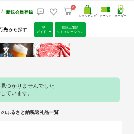
0
/
新規会員登録
ショッピング
チケット
オーダー
🔰
控除上限額
行先
から探す
ガイド
シミュレーション
が見つかりませんでした。
示しています。
定可）のふるさと納税返礼品一覧