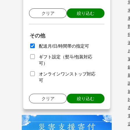
クリア
絞り込む
その他
配送月/日/時間帯の指定可
ギフト設定（熨斗/包装対応
可）
オンラインワンストップ対応
可
クリア
絞り込む