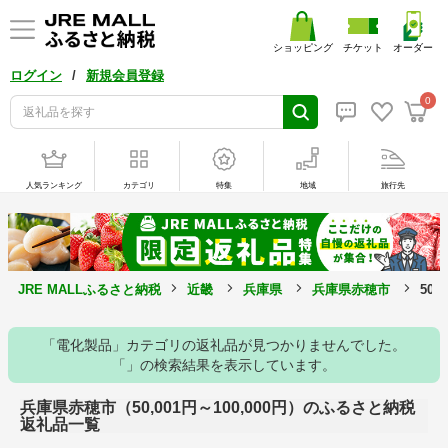
ショッピング
チケット
オーダー
/
ログイン
新規会員登録
0
人気ランキング
カテゴリ
特集
地域
旅行先
JRE MALLふるさと納税
近畿
兵庫県
兵庫県赤穂市
50,
「電化製品」カテゴリの返礼品が見つかりませんでした。
「」の検索結果を表示しています。
兵庫県赤穂市（50,001円～100,000円）のふるさと納税
返礼品一覧