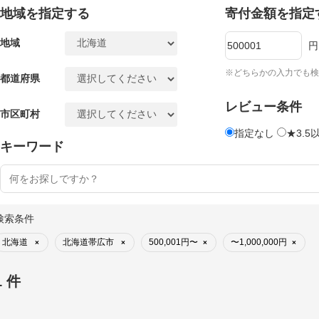
地域を指定する
寄付金額を指定
地域
円
※どちらかの入力でも検
都道府県
レビュー条件
市区町村
指定なし
★3.5
キーワード
検索条件
北海道
北海道帯広市
500,001円〜
〜1,000,000円
×
×
×
×
1 件