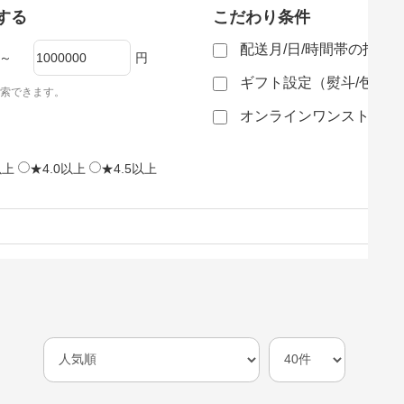
する
こだわり条件
配送月/日/時間帯の指定
～
円
ギフト設定（熨斗/包装
索できます。
オンラインワンストップ
以上
★4.0以上
★4.5以上