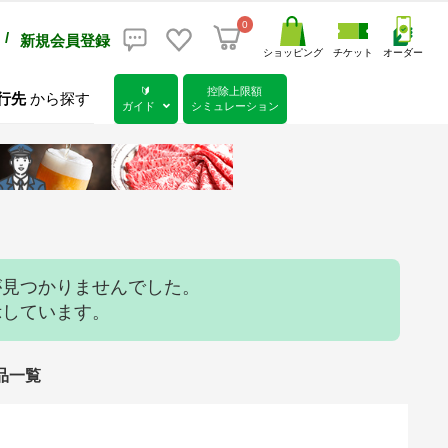
0
/
新規会員登録
ショッピング
チケット
オーダー
🔰
控除上限額
行先
から探す
ガイド
シミュレーション
が見つかりませんでした。
示しています。
礼品一覧