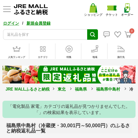
ショッピング
チケット
オーダー
/
ログイン
新規会員登録
0
人気ランキング
カテゴリ
特集
地域
旅行先
JRE MALLふるさと納税
東北
福島県
福島県中島村
冷蔵
「電化製品 家電」カテゴリの返礼品が見つかりませんでした。
「」の検索結果を表示しています。
福島県中島村（冷蔵便・30,001円～50,000円）のふるさ
と納税返礼品一覧