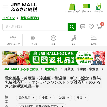
ショッピング
チケット
オーダー
/
ログイン
新規会員登録
0
人気ランキング
カテゴリ
特集
地域
旅行先
JRE MALLふるさと納税
電化製品
冷蔵便・冷凍便・常温便・ギ
電化製品（冷蔵便・冷凍便・常温便・ギフト設定（熨斗/
包装対応可）・オンラインワンストップ対応可）のふる
さと納税返礼品一覧
検
電化製品
冷蔵
冷凍
常温
×
×
×
×
索
条
ギフト設定（熨斗/包装対応可）
×