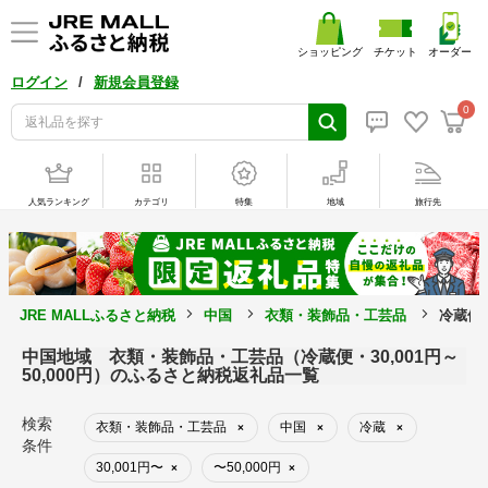
ショッピング
チケット
オーダー
/
ログイン
新規会員登録
0
人気ランキング
カテゴリ
特集
地域
旅行先
JRE MALLふるさと納税
中国
衣類・装飾品・工芸品
冷蔵便・
中国地域 衣類・装飾品・工芸品（冷蔵便・30,001円～
50,000円）のふるさと納税返礼品一覧
検索
衣類・装飾品・工芸品
中国
冷蔵
×
×
×
条件
30,001円〜
〜50,000円
×
×