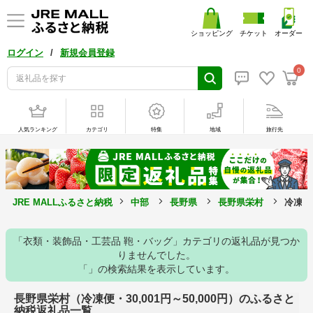
ショッピング
チケット
オーダー
/
ログイン
新規会員登録
0
人気ランキング
カテゴリ
特集
地域
旅行先
JRE MALLふるさと納税
中部
長野県
長野県栄村
冷凍便・
「衣類・装飾品・工芸品 鞄・バッグ」カテゴリの返礼品が見つか
りませんでした。
「」の検索結果を表示しています。
長野県栄村（冷凍便・30,001円～50,000円）のふるさと
納税返礼品一覧