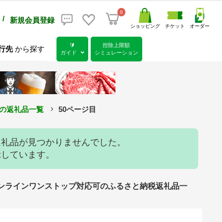
0
/
新規会員登録
ショッピング
チケット
オーダー
🔰
控除上限額
行先
から探す
ガイド
シミュレーション
可の返礼品一覧
50ページ目
返礼品が見つかりませんでした。
示しています。
可） オンラインワンストップ対応可のふるさと納税返礼品一