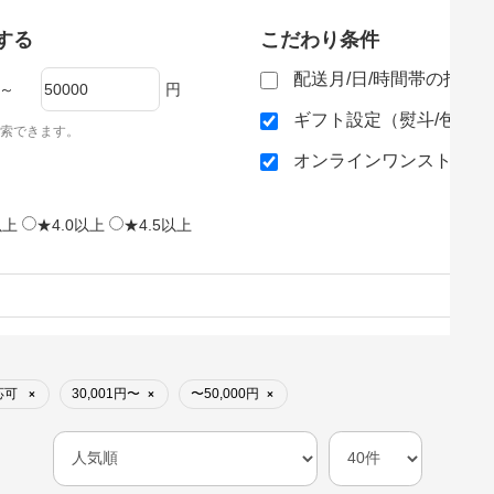
する
こだわり条件
配送月/日/時間帯の指定
～
円
ギフト設定（熨斗/包装
索できます。
オンラインワンストップ
以上
★4.0以上
★4.5以上
応可
30,001円〜
〜50,000円
×
×
×