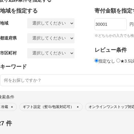
地域を指定する
寄付金額を指定
地域
円
※どちらかの入力でも検
都道府県
レビュー条件
市区町村
指定なし
★3.5
キーワード
検索条件
冷蔵
ギフト設定（熨斗/包装対応可）
オンラインワンストップ対
×
×
27 件