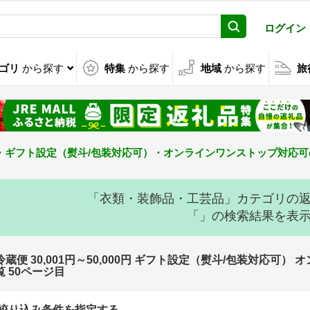
ログイン
ゴリ
から探す
特集
から探す
地域
から探す
旅
000円・ギフト設定（熨斗/包装対応可）・オンラインワンストップ対応
「衣類・装飾品・工芸品」カテゴリの
「」の検索結果を表
冷蔵便 30,001円～50,000円 ギフト設定（熨斗/包装対応
覧 50ページ目
絞り込み条件を指定する