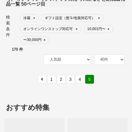
品一覧 50ページ目
検
冷蔵
ギフト設定（熨斗/包装対応可）
×
×
索
条
オンラインワンストップ対応可
10,001円〜
×
×
件
〜30,000円
×
170 件
1
2
3
4
5
おすすめ特集